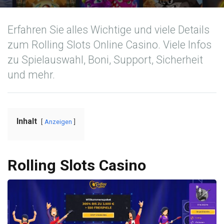
Erfahren Sie alles Wichtige und viele Details
zum Rolling Slots Online Casino. Viele Infos
zu Spielauswahl, Boni, Support, Sicherheit
und mehr.
Inhalt
Anzeigen
Rolling Slots Casino