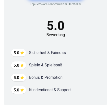
Top Software renommierter Hersteller
5.0
Bewertung
Sicherheit & Fairness
5.0
Spiele & Spielspaß
5.0
Bonus & Promotion
5.0
Kundendienst & Support
5.0