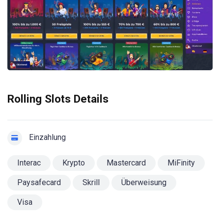
Rolling Slots Details
Einzahlung
Interac
Krypto
Mastercard
MiFinity
Paysafecard
Skrill
Überweisung
Visa