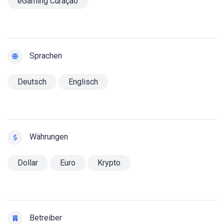
eGaming Curaçao
Sprachen
Deutsch
Englisch
Währungen
Dollar
Euro
Krypto
Betreiber