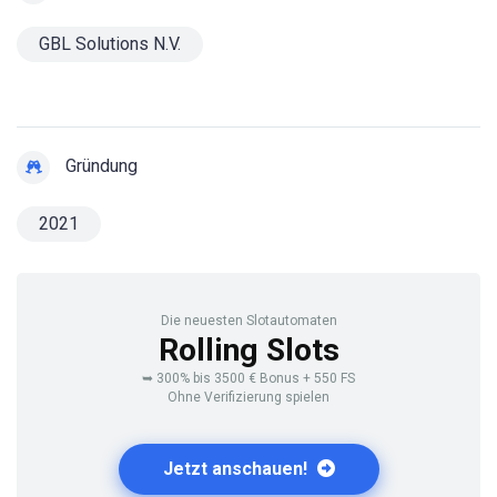
GBL Solutions N.V.
Gründung
2021
Die neuesten Slotautomaten
Rolling Slots
➥ 300% bis 3500 € Bonus + 550 FS
Ohne Verifizierung spielen
Jetzt anschauen!