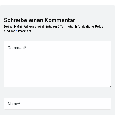
Schreibe einen Kommentar
Deine E-Mail-Adresse wird nicht veröffentlicht.
Erforderliche Felder
sind mit
*
markiert