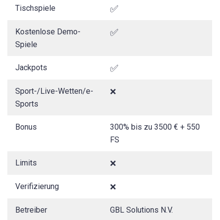
✅
Tischspiele
✅
Kostenlose Demo-
Spiele
✅
Jackpots
Sport-/Live-Wetten/e-
❌
Sports
Bonus
300% bis zu 3500 € + 550
FS
Limits
❌
Verifizierung
❌
Betreiber
GBL Solutions N.V.