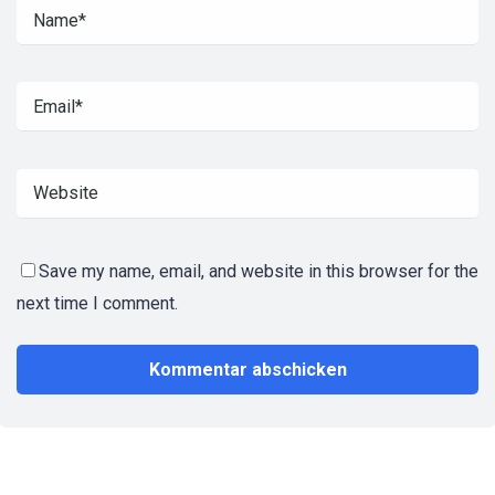
Save my name, email, and website in this browser for the
next time I comment.