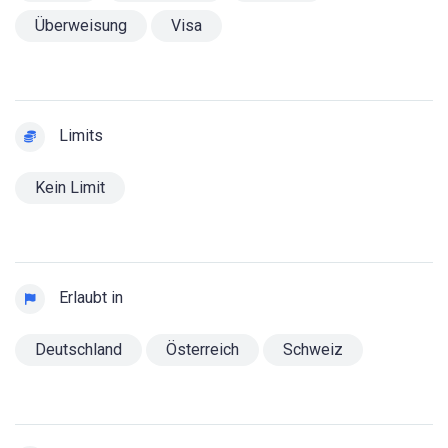
Überweisung
Visa
Limits
Kein Limit
Erlaubt in
Deutschland
Österreich
Schweiz