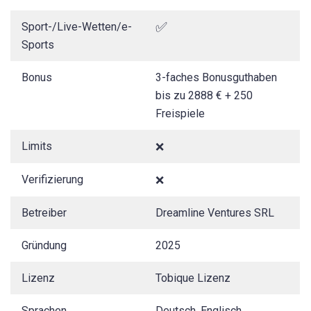
✅
Sport-/Live-Wetten/e-
Sports
Bonus
3-faches Bonusguthaben
bis zu 2888 € + 250
Freispiele
Limits
❌
Verifizierung
❌
Betreiber
Dreamline Ventures SRL
Gründung
2025
Lizenz
Tobique Lizenz
Sprachen
Deutsch, Englisch