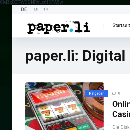
CM3xDZ7WSDNRhLc6f3PA5w
DE
EN
FR
Startsei
paper.li: Digita
Ratgeber
0
Onli
Casi
Die Disk