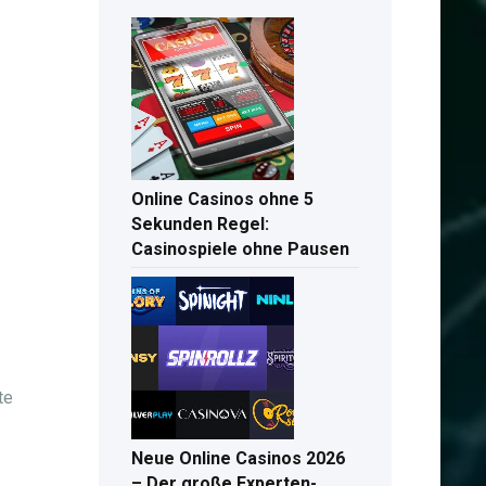
Online Casinos ohne 5
Sekunden Regel:
Casinospiele ohne Pausen
te
Neue Online Casinos 2026
– Der große Experten-