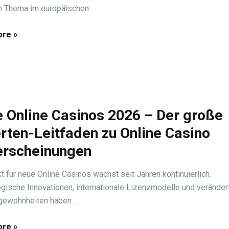
n Thema im europäischen ...
re »
 Online Casinos 2026 – Der große
rten-Leitfaden zu Online Casino
rscheinungen
t für neue Online Casinos wächst seit Jahren kontinuierlich.
gische Innovationen, internationale Lizenzmodelle und veränder
ewohnheiten haben ...
re »