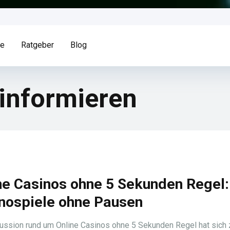
te
Ratgeber
Blog
l informieren
ne Casinos ohne 5 Sekunden Regel:
nospiele ohne Pausen
ussion rund um Online Casinos ohne 5 Sekunden Regel hat sich