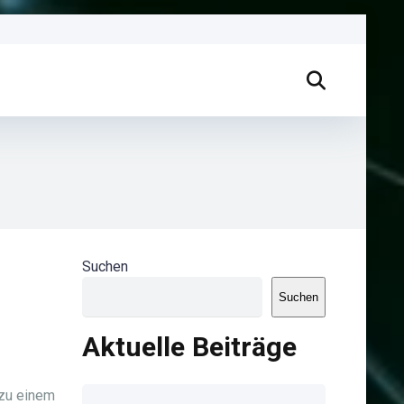
Suchen
Suchen
Aktuelle Beiträge
 zu einem