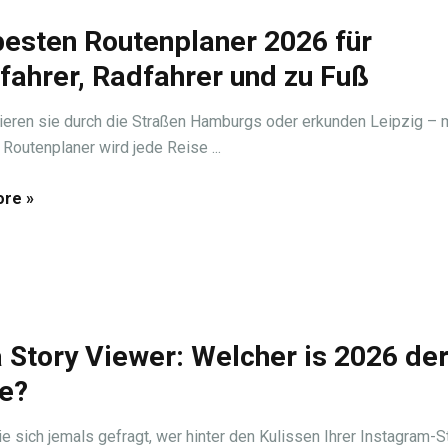
besten Routenplaner 2026 für
fahrer, Radfahrer und zu Fuß
ieren sie durch die Straßen Hamburgs oder erkunden Leipzig – 
 Routenplaner wird jede Reise ...
re »
a Story Viewer: Welcher is 2026 de
e?
e sich jemals gefragt, wer hinter den Kulissen Ihrer Instagram-S