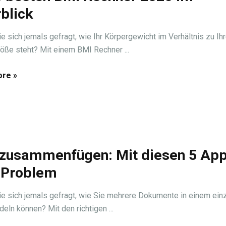
blick
e sich jemals gefragt, wie Ihr Körpergewicht im Verhältnis zu Ihr
öße steht? Mit einem BMI Rechner ...
re »
zusammenfügen: Mit diesen 5 Ap
 Problem
e sich jemals gefragt, wie Sie mehrere Dokumente in einem ein
eln können? Mit den richtigen ...