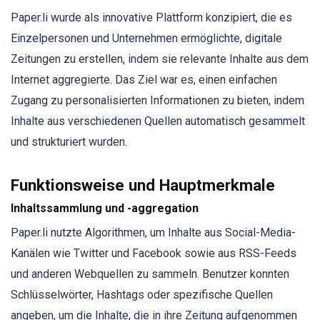
Paper.li wurde als innovative Plattform konzipiert, die es
Einzelpersonen und Unternehmen ermöglichte, digitale
Zeitungen zu erstellen, indem sie relevante Inhalte aus dem
Internet aggregierte. Das Ziel war es, einen einfachen
Zugang zu personalisierten Informationen zu bieten, indem
Inhalte aus verschiedenen Quellen automatisch gesammelt
und strukturiert wurden.
Funktionsweise und Hauptmerkmale
Inhaltssammlung und -aggregation
Paper.li nutzte Algorithmen, um Inhalte aus Social-Media-
Kanälen wie Twitter und Facebook sowie aus RSS-Feeds
und anderen Webquellen zu sammeln. Benutzer konnten
Schlüsselwörter, Hashtags oder spezifische Quellen
angeben, um die Inhalte, die in ihre Zeitung aufgenommen