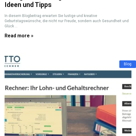
Ideen und Tipps
In diesem Blogbeitrag erwarten Sie lustige und kreative
Geburtstagswünsche, die nicht nur Freude, sondern auch Gesundheit und
Glück ...
Read more »
Blog