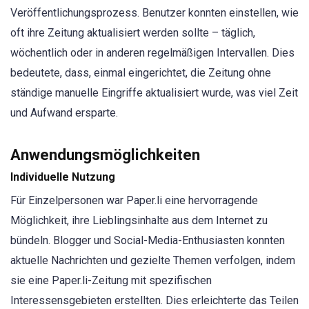
Veröffentlichungsprozess. Benutzer konnten einstellen, wie
oft ihre Zeitung aktualisiert werden sollte – täglich,
wöchentlich oder in anderen regelmäßigen Intervallen. Dies
bedeutete, dass, einmal eingerichtet, die Zeitung ohne
ständige manuelle Eingriffe aktualisiert wurde, was viel Zeit
und Aufwand ersparte.
Anwendungsmöglichkeiten
Individuelle Nutzung
Für Einzelpersonen war Paper.li eine hervorragende
Möglichkeit, ihre Lieblingsinhalte aus dem Internet zu
bündeln. Blogger und Social-Media-Enthusiasten konnten
aktuelle Nachrichten und gezielte Themen verfolgen, indem
sie eine Paper.li-Zeitung mit spezifischen
Interessensgebieten erstellten. Dies erleichterte das Teilen