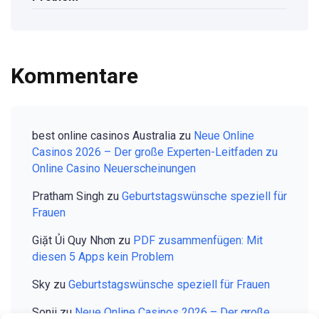
Kommentare
best online casinos Australia
zu
Neue Online
Casinos 2026 – Der große Experten-Leitfaden zu
Online Casino Neuerscheinungen
Pratham Singh
zu
Geburtstagswünsche speziell für
Frauen
Giặt Ủi Quy Nhơn
zu
PDF zusammenfügen: Mit
diesen 5 Apps kein Problem
Sky
zu
Geburtstagswünsche speziell für Frauen
Sonii
zu
Neue Online Casinos 2026 – Der große