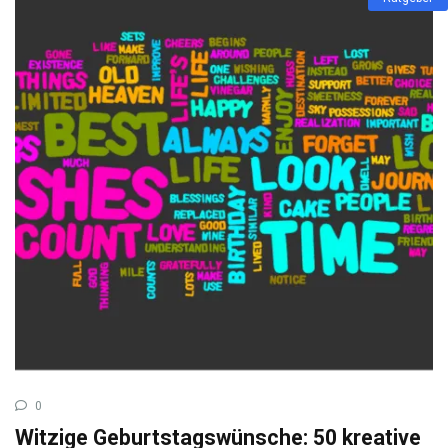
0
Witzige Geburtstagswünsche: 50 kreative