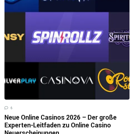
6
Neue Online Casinos 2026 – Der große
Experten-Leitfaden zu Online Casino
Neuerscheinungen