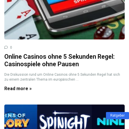
0
Online Casinos ohne 5 Sekunden Regel:
Casinospiele ohne Pausen
Die Diskussion rund um Online Casinos ohne 5 Sekunden Regel hat sich
zu einem zentralen Thema im europäischen ...
Read more »
Ratgeber