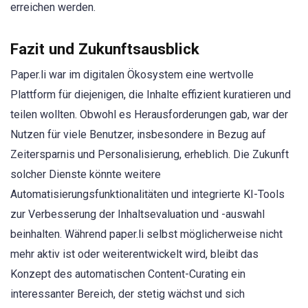
erreichen werden.
Fazit und Zukunftsausblick
Paper.li war im digitalen Ökosystem eine wertvolle
Plattform für diejenigen, die Inhalte effizient kuratieren und
teilen wollten. Obwohl es Herausforderungen gab, war der
Nutzen für viele Benutzer, insbesondere in Bezug auf
Zeitersparnis und Personalisierung, erheblich. Die Zukunft
solcher Dienste könnte weitere
Automatisierungsfunktionalitäten und integrierte KI-Tools
zur Verbesserung der Inhaltsevaluation und -auswahl
beinhalten. Während paper.li selbst möglicherweise nicht
mehr aktiv ist oder weiterentwickelt wird, bleibt das
Konzept des automatischen Content-Curating ein
interessanter Bereich, der stetig wächst und sich