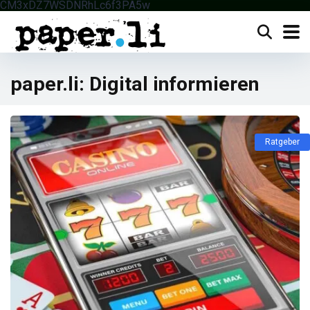
CM3xDZ7WSDNRhLc6f3PA5w
paper.li: Digital informieren
Ratgeber