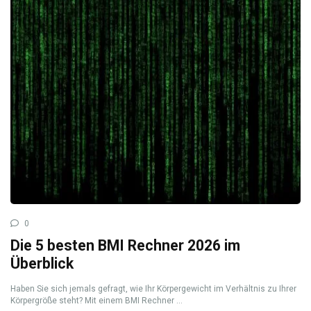
0
Die 5 besten BMI Rechner 2026 im
Überblick
Haben Sie sich jemals gefragt, wie Ihr Körpergewicht im Verhältnis zu Ihrer
Körpergröße steht? Mit einem BMI Rechner ...