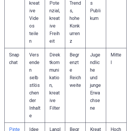
kreat
Pote
Trend
s
ive
nzial,
s,
Publi
Vide
kreat
hohe
kum
os
ive
Konk
teile
Freih
urren
n
eit
z
Snap
Vers
Direk
Begr
Juge
Mitte
chat
ende
tkom
enzt
ndlic
l
n
muni
e
he
selb
katio
Reich
und
stlös
n,
weite
junge
chen
kreat
Erwa
der
ive
chse
Inhalt
Filter
ne
e
Pinte
Idee
Langl
Begr
Kreat
Hoch