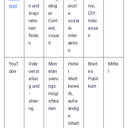
rest
n und
ebig
enzt
ive,
Inspi
er
e
DIY-
ratio
Cont
sozia
Inter
nen
ent,
le
esse
finde
visue
Inter
n
n
ll
aktio
n
YouT
Vide
Mon
Hohe
Breit
Mitte
ube
oerst
etari
r
es
l
ellun
sieru
Wett
Publi
g und
ngs
bewe
kum
-
mögl
rb,
shari
ichke
aufw
ng
iten
ändig
e
Inhalt