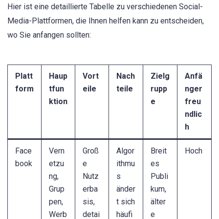
Hier ist eine detaillierte Tabelle zu verschiedenen Social-
Media-Plattformen, die Ihnen helfen kann zu entscheiden,
wo Sie anfangen sollten:
Platt
Haup
Vort
Nach
Zielg
Anfä
form
tfun
eile
teile
rupp
nger
ktion
e
freu
ndlic
h
Face
Vern
Groß
Algor
Breit
Hoch
book
etzu
e
ithmu
es
ng,
Nutz
s
Publi
Grup
erba
änder
kum,
pen,
sis,
t sich
älter
Werb
detai
häufi
e