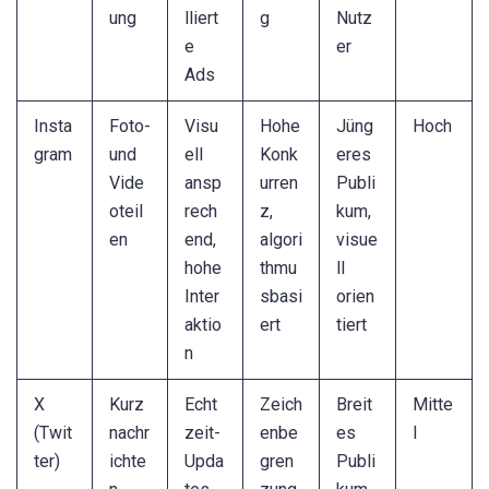
ung
lliert
g
Nutz
e
er
Ads
Insta
Foto-
Visu
Hohe
Jüng
Hoch
gram
und
ell
Konk
eres
Vide
ansp
urren
Publi
oteil
rech
z,
kum,
en
end,
algori
visue
hohe
thmu
ll
Inter
sbasi
orien
aktio
ert
tiert
n
X
Kurz
Echt
Zeich
Breit
Mitte
(Twit
nachr
zeit-
enbe
es
l
ter)
ichte
Upda
gren
Publi