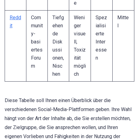
e
Redd
Com
Tiefg
Weni
Spez
Mitte
it
munit
ehen
ger
ialisi
l
y-
de
visue
erte
basi
Disk
ll,
Inter
ertes
ussi
Toxiz
esse
Foru
onen,
ität
n
m
Nisc
mögli
hen
ch
Diese Tabelle soll Ihnen einen Überblick über die
verschiedenen Social-Media-Plattformen geben. Ihre Wahl
hängt von der Art der Inhalte ab, die Sie erstellen möchten,
der Zielgruppe, die Sie ansprechen wollen, und Ihren
eigenen Vorlieben und Fähigkeiten in der Nutzung der