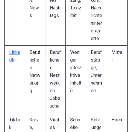
n,
tes,
zung,
kum,
New
Hash
Toxiz
Nach
s
tags
ität
richte
ninter
essi
erte
Linke
Beruf
Beruf
Weni
Beruf
Mitte
dIn
liche
liche
ger
stäti
l
s
s
intera
ge,
Netw
Netz
ktive
Unter
orkin
werk
Inhalt
nehm
g
en,
e
en
Jobs
uche
TikTo
Kurz
Viral
Schn
Sehr
Hoch
k
e,
es
elle
junge