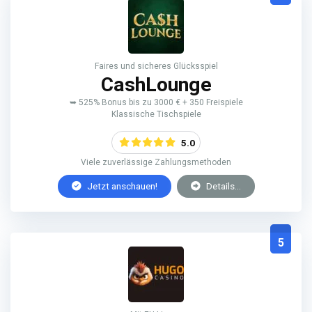
Faires und sicheres Glücksspiel
CashLounge
➥ 525% Bonus bis zu 3000 € + 350 Freispiele
Klassische Tischspiele
5.0
Viele zuverlässige Zahlungsmethoden
Jetzt anschauen!
Details...
5