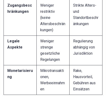
Zugangsbesc
Weniger
Strikte Alters-
hränkungen
restriktiv
und
(keine
Standortbeschr
Altersbeschrän
änkungen
kungen)
Legale
Weniger
Regulierung
Aspekte
strenge
abhängig von
gesetzliche
Jurisdiktion
Regelungen
Monetarisieru
Mikrotransakti
Rake,
ng
onen,
Hausvorteil,
Werbeeinnahm
Gebühren aus
en
Einsätzen