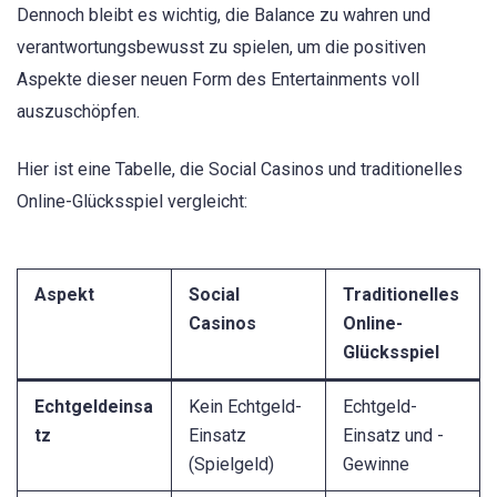
Dennoch bleibt es wichtig, die Balance zu wahren und
verantwortungsbewusst zu spielen, um die positiven
Aspekte dieser neuen Form des Entertainments voll
auszuschöpfen.
Hier ist eine Tabelle, die Social Casinos und traditionelles
Online-Glücksspiel vergleicht:
Aspekt
Social
Traditionelles
Casinos
Online-
Glücksspiel
Echtgeldeinsa
Kein Echtgeld-
Echtgeld-
tz
Einsatz
Einsatz und -
(Spielgeld)
Gewinne