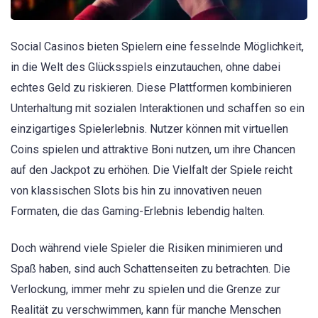
Social Casinos bieten Spielern eine fesselnde Möglichkeit,
in die Welt des Glücksspiels einzutauchen, ohne dabei
echtes Geld zu riskieren. Diese Plattformen kombinieren
Unterhaltung mit sozialen Interaktionen und schaffen so ein
einzigartiges Spielerlebnis. Nutzer können mit virtuellen
Coins spielen und attraktive Boni nutzen, um ihre Chancen
auf den Jackpot zu erhöhen. Die Vielfalt der Spiele reicht
von klassischen Slots bis hin zu innovativen neuen
Formaten, die das Gaming-Erlebnis lebendig halten.
Doch während viele Spieler die Risiken minimieren und
Spaß haben, sind auch Schattenseiten zu betrachten. Die
Verlockung, immer mehr zu spielen und die Grenze zur
Realität zu verschwimmen, kann für manche Menschen