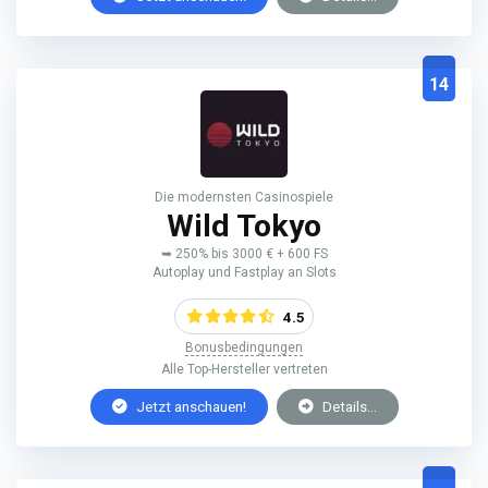
14
Die modernsten Casinospiele
Wild Tokyo
➥ 250% bis 3000 € + 600 FS
Autoplay und Fastplay an Slots
4.5
Bonusbedingungen
Alle Top-Hersteller vertreten
Jetzt anschauen!
Details...