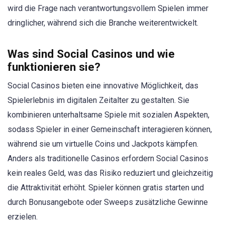
wird die Frage nach verantwortungsvollem Spielen immer
dringlicher, während sich die Branche weiterentwickelt.
Was sind Social Casinos und wie
funktionieren sie?
Social Casinos bieten eine innovative Möglichkeit, das
Spielerlebnis im digitalen Zeitalter zu gestalten. Sie
kombinieren unterhaltsame Spiele mit sozialen Aspekten,
sodass Spieler in einer Gemeinschaft interagieren können,
während sie um virtuelle Coins und Jackpots kämpfen.
Anders als traditionelle Casinos erfordern Social Casinos
kein reales Geld, was das Risiko reduziert und gleichzeitig
die Attraktivität erhöht. Spieler können gratis starten und
durch Bonusangebote oder Sweeps zusätzliche Gewinne
erzielen.