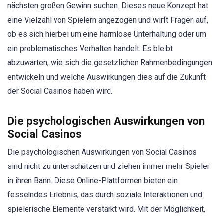
nächsten großen Gewinn suchen. Dieses neue Konzept hat
eine Vielzahl von Spielern angezogen und wirft Fragen auf,
ob es sich hierbei um eine harmlose Unterhaltung oder um
ein problematisches Verhalten handelt. Es bleibt
abzuwarten, wie sich die gesetzlichen Rahmenbedingungen
entwickeln und welche Auswirkungen dies auf die Zukunft
der Social Casinos haben wird.
Die psychologischen Auswirkungen von
Social Casinos
Die psychologischen Auswirkungen von Social Casinos
sind nicht zu unterschätzen und ziehen immer mehr Spieler
in ihren Bann. Diese Online-Plattformen bieten ein
fesselndes Erlebnis, das durch soziale Interaktionen und
spielerische Elemente verstärkt wird. Mit der Möglichkeit,