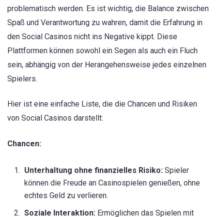
problematisch werden. Es ist wichtig, die Balance zwischen
Spaß und Verantwortung zu wahren, damit die Erfahrung in
den Social Casinos nicht ins Negative kippt. Diese
Plattformen können sowohl ein Segen als auch ein Fluch
sein, abhängig von der Herangehensweise jedes einzelnen
Spielers.
Hier ist eine einfache Liste, die die Chancen und Risiken
von Social Casinos darstellt:
Chancen:
Unterhaltung ohne finanzielles Risiko:
Spieler
können die Freude an Casinospielen genießen, ohne
echtes Geld zu verlieren.
Soziale Interaktion:
Ermöglichen das Spielen mit