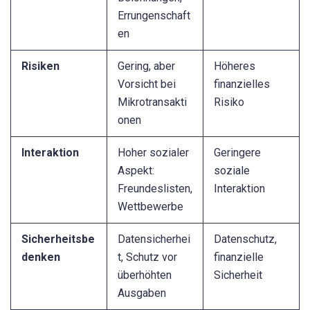
Errungenschaft
en
Risiken
Gering, aber
Höheres
Vorsicht bei
finanzielles
Mikrotransakti
Risiko
onen
Interaktion
Hoher sozialer
Geringere
Aspekt:
soziale
Freundeslisten,
Interaktion
Wettbewerbe
Sicherheitsbe
Datensicherhei
Datenschutz,
denken
t, Schutz vor
finanzielle
überhöhten
Sicherheit
Ausgaben