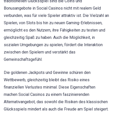
traditionellen Glücksspiel sind die Coins und
Bonusangebote in Social Casinos nicht mit realem Geld
verbunden, was für viele Spieler attraktiv ist. Die Vielzahl an
Spielen, von Slots bis hin zu neuen Gaming-Erlebnissen,
ermöglicht es den Nutzern, ihre Fähigkeiten zu testen und
gleichzeitig Spaß zu haben. Auch die Möglichkeit, in
sozialen Umgebungen zu spielen, fördert die Interaktion
zwischen den Spielern und verstärkt das
Gemeinschaftsgefühl.
Die goldenen Jackpots und Gewinne schüren den
Wettbewerb, gleichzeitig bleibt das Risiko eines
finanziellen Verlustes minimal. Diese Eigenschaften
machen Social Casinos zu einem faszinierenden
Alternativangebot, das sowohl die Risiken des klassischen
Glücksspiels mindert als auch die Freude am Spiel steigert.