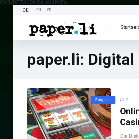
CM3xDZ7WSDNRhLc6f3PA5w
DE
EN
FR
Startsei
paper.li: Digita
Ratgeber
0
Onli
Casi
Die Disk