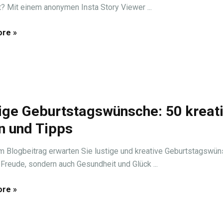
? Mit einem anonymen Insta Story Viewer ...
re »
ige Geburtstagswünsche: 50 kreat
n und Tipps
m Blogbeitrag erwarten Sie lustige und kreative Geburtstagswün
r Freude, sondern auch Gesundheit und Glück ...
re »