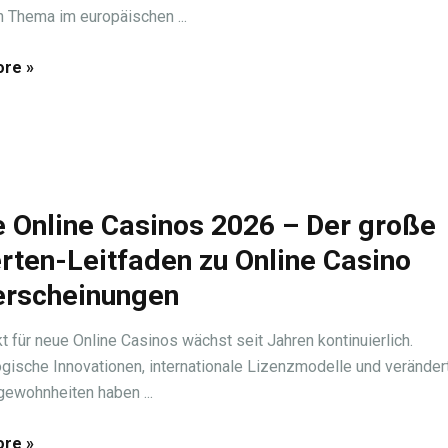
n Thema im europäischen ...
re »
 Online Casinos 2026 – Der große
rten-Leitfaden zu Online Casino
rscheinungen
t für neue Online Casinos wächst seit Jahren kontinuierlich.
gische Innovationen, internationale Lizenzmodelle und veränder
ewohnheiten haben ...
re »