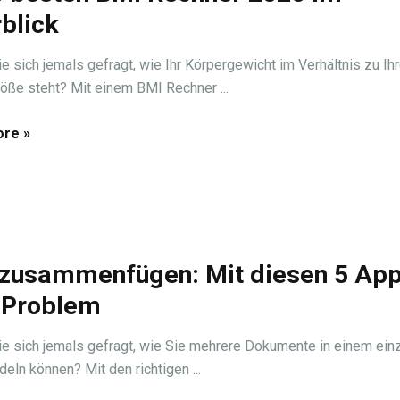
blick
e sich jemals gefragt, wie Ihr Körpergewicht im Verhältnis zu Ihr
öße steht? Mit einem BMI Rechner ...
re »
zusammenfügen: Mit diesen 5 Ap
 Problem
e sich jemals gefragt, wie Sie mehrere Dokumente in einem ein
eln können? Mit den richtigen ...