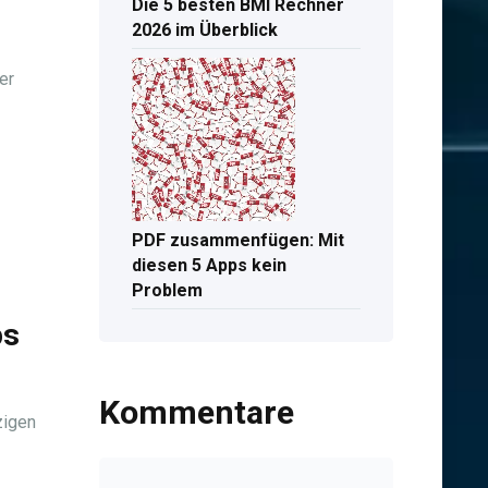
Die 5 besten BMI Rechner
2026 im Überblick
er
PDF zusammenfügen: Mit
diesen 5 Apps kein
Problem
ps
Kommentare
zigen