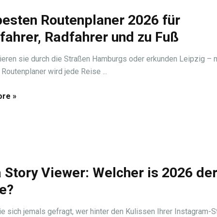
besten Routenplaner 2026 für
fahrer, Radfahrer und zu Fuß
ieren sie durch die Straßen Hamburgs oder erkunden Leipzig – 
 Routenplaner wird jede Reise ...
re »
a Story Viewer: Welcher is 2026 de
e?
e sich jemals gefragt, wer hinter den Kulissen Ihrer Instagram-S