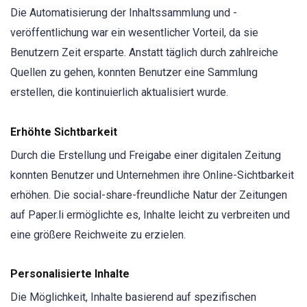
Die Automatisierung der Inhaltssammlung und -
veröffentlichung war ein wesentlicher Vorteil, da sie
Benutzern Zeit ersparte. Anstatt täglich durch zahlreiche
Quellen zu gehen, konnten Benutzer eine Sammlung
erstellen, die kontinuierlich aktualisiert wurde.
Erhöhte Sichtbarkeit
Durch die Erstellung und Freigabe einer digitalen Zeitung
konnten Benutzer und Unternehmen ihre Online-Sichtbarkeit
erhöhen. Die social-share-freundliche Natur der Zeitungen
auf Paper.li ermöglichte es, Inhalte leicht zu verbreiten und
eine größere Reichweite zu erzielen.
Personalisierte Inhalte
Die Möglichkeit, Inhalte basierend auf spezifischen