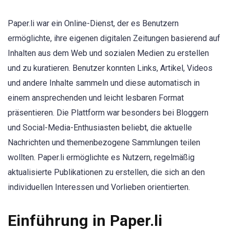
Paper.li war ein Online-Dienst, der es Benutzern
ermöglichte, ihre eigenen digitalen Zeitungen basierend auf
Inhalten aus dem Web und sozialen Medien zu erstellen
und zu kuratieren. Benutzer konnten Links, Artikel, Videos
und andere Inhalte sammeln und diese automatisch in
einem ansprechenden und leicht lesbaren Format
präsentieren. Die Plattform war besonders bei Bloggern
und Social-Media-Enthusiasten beliebt, die aktuelle
Nachrichten und themenbezogene Sammlungen teilen
wollten. Paper.li ermöglichte es Nutzern, regelmäßig
aktualisierte Publikationen zu erstellen, die sich an den
individuellen Interessen und Vorlieben orientierten.
Einführung in Paper.li