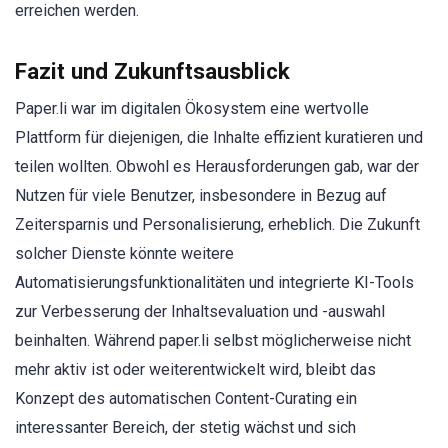
erreichen werden.
Fazit und Zukunftsausblick
Paper.li war im digitalen Ökosystem eine wertvolle
Plattform für diejenigen, die Inhalte effizient kuratieren und
teilen wollten. Obwohl es Herausforderungen gab, war der
Nutzen für viele Benutzer, insbesondere in Bezug auf
Zeitersparnis und Personalisierung, erheblich. Die Zukunft
solcher Dienste könnte weitere
Automatisierungsfunktionalitäten und integrierte KI-Tools
zur Verbesserung der Inhaltsevaluation und -auswahl
beinhalten. Während paper.li selbst möglicherweise nicht
mehr aktiv ist oder weiterentwickelt wird, bleibt das
Konzept des automatischen Content-Curating ein
interessanter Bereich, der stetig wächst und sich