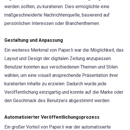
werden sollten, zu kuratieren. Dies ermöglichte eine
maßgeschneiderte Nachrichtenquelle, basierend auf
persönlichen Interessen oder Branchenthemen.
Gestaltung und Anpassung
Ein weiteres Merkmal von Paper.li war die Möglichkeit, das
Layout und Design der digitalen Zeitung anzupassen.
Benutzer konnten aus verschiedenen Themen und Stilen
wählen, um eine visuell ansprechende Präsentation ihrer
kuratierten Inhalte zu erzielen. Dadurch wurde jede
Veröffentlichung einzigartig und konnte auf die Marke oder
den Geschmack des Benutzers abgestimmt werden.
Automatisierter Veröffentlichungsprozess
Ein großer Vorteil von Paper.li war der automatisierte