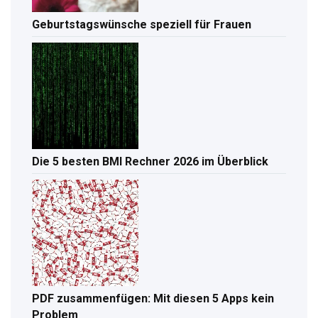
Geburtstagswünsche speziell für Frauen
Die 5 besten BMI Rechner 2026 im Überblick
PDF zusammenfügen: Mit diesen 5 Apps kein
Problem