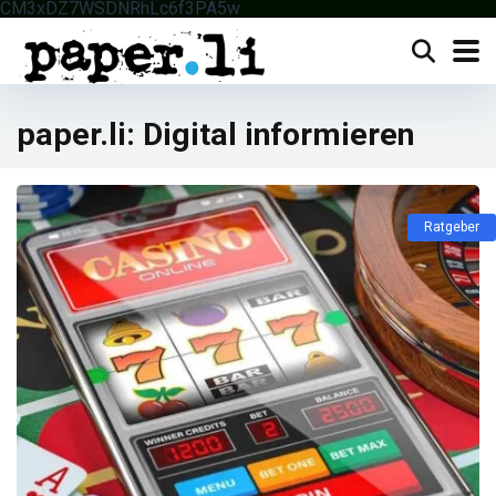
CM3xDZ7WSDNRhLc6f3PA5w
paper.li: Digital informieren
Ratgeber