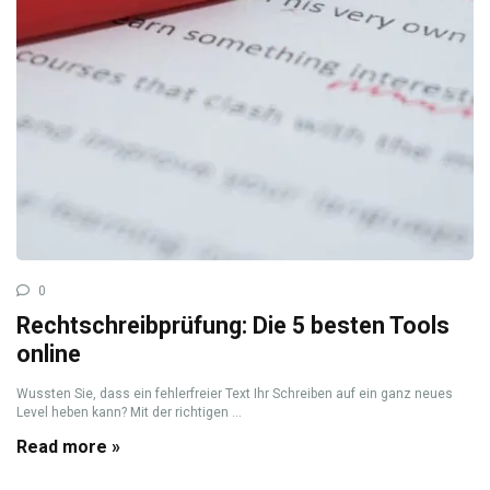
0
Rechtschreibprüfung: Die 5 besten Tools
online
Wussten Sie, dass ein fehlerfreier Text Ihr Schreiben auf ein ganz neues
Level heben kann? Mit der richtigen ...
Read more »