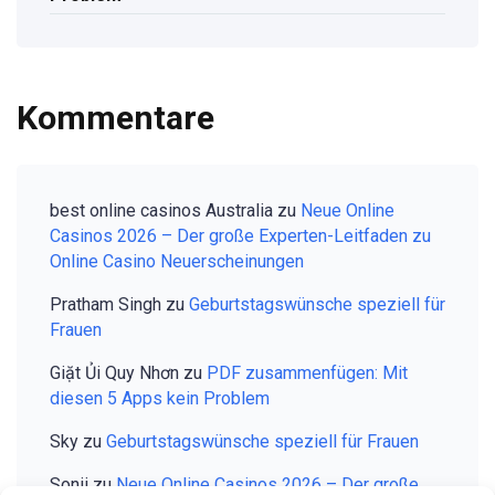
Kommentare
best online casinos Australia
zu
Neue Online
Casinos 2026 – Der große Experten-Leitfaden zu
Online Casino Neuerscheinungen
Pratham Singh
zu
Geburtstagswünsche speziell für
Frauen
Giặt Ủi Quy Nhơn
zu
PDF zusammenfügen: Mit
diesen 5 Apps kein Problem
Sky
zu
Geburtstagswünsche speziell für Frauen
Sonii
zu
Neue Online Casinos 2026 – Der große