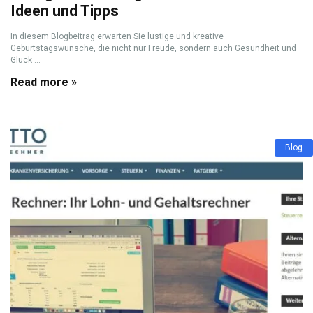
Ideen und Tipps
In diesem Blogbeitrag erwarten Sie lustige und kreative
Geburtstagswünsche, die nicht nur Freude, sondern auch Gesundheit und
Glück ...
Read more »
Blog