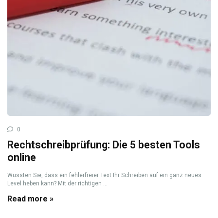
0
Rechtschreibprüfung: Die 5 besten Tools
online
Wussten Sie, dass ein fehlerfreier Text Ihr Schreiben auf ein ganz neues
Level heben kann? Mit der richtigen ...
Read more »