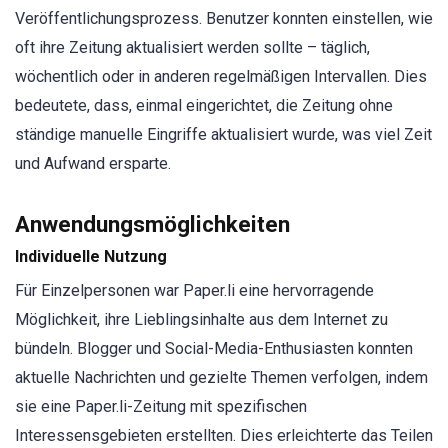
Veröffentlichungsprozess. Benutzer konnten einstellen, wie
oft ihre Zeitung aktualisiert werden sollte – täglich,
wöchentlich oder in anderen regelmäßigen Intervallen. Dies
bedeutete, dass, einmal eingerichtet, die Zeitung ohne
ständige manuelle Eingriffe aktualisiert wurde, was viel Zeit
und Aufwand ersparte.
Anwendungsmöglichkeiten
Individuelle Nutzung
Für Einzelpersonen war Paper.li eine hervorragende
Möglichkeit, ihre Lieblingsinhalte aus dem Internet zu
bündeln. Blogger und Social-Media-Enthusiasten konnten
aktuelle Nachrichten und gezielte Themen verfolgen, indem
sie eine Paper.li-Zeitung mit spezifischen
Interessensgebieten erstellten. Dies erleichterte das Teilen