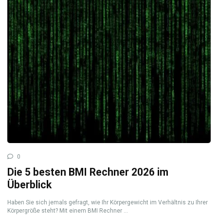
0
Die 5 besten BMI Rechner 2026 im
Überblick
Haben Sie sich jemals gefragt, wie Ihr Körpergewicht im Verhältnis zu Ihrer
Körpergröße steht? Mit einem BMI Rechner ...