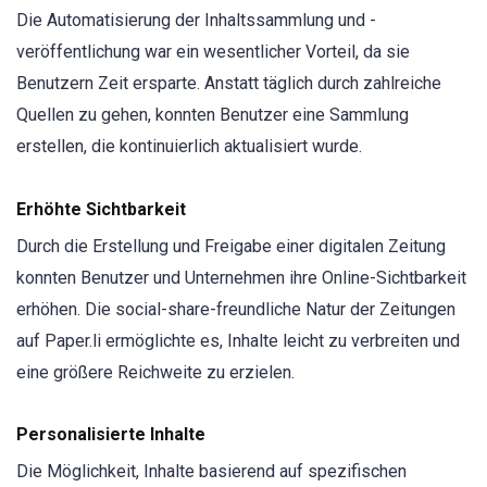
Die Automatisierung der Inhaltssammlung und -
veröffentlichung war ein wesentlicher Vorteil, da sie
Benutzern Zeit ersparte. Anstatt täglich durch zahlreiche
Quellen zu gehen, konnten Benutzer eine Sammlung
erstellen, die kontinuierlich aktualisiert wurde.
Erhöhte Sichtbarkeit
Durch die Erstellung und Freigabe einer digitalen Zeitung
konnten Benutzer und Unternehmen ihre Online-Sichtbarkeit
erhöhen. Die social-share-freundliche Natur der Zeitungen
auf Paper.li ermöglichte es, Inhalte leicht zu verbreiten und
eine größere Reichweite zu erzielen.
Personalisierte Inhalte
Die Möglichkeit, Inhalte basierend auf spezifischen