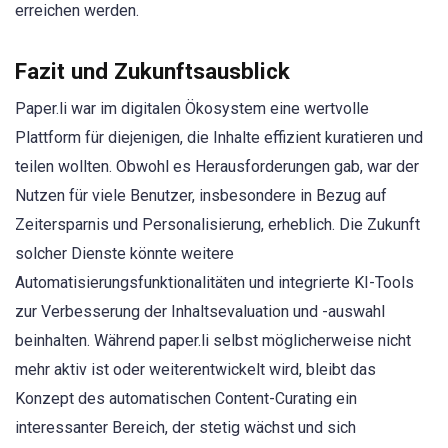
erreichen werden.
Fazit und Zukunftsausblick
Paper.li war im digitalen Ökosystem eine wertvolle
Plattform für diejenigen, die Inhalte effizient kuratieren und
teilen wollten. Obwohl es Herausforderungen gab, war der
Nutzen für viele Benutzer, insbesondere in Bezug auf
Zeitersparnis und Personalisierung, erheblich. Die Zukunft
solcher Dienste könnte weitere
Automatisierungsfunktionalitäten und integrierte KI-Tools
zur Verbesserung der Inhaltsevaluation und -auswahl
beinhalten. Während paper.li selbst möglicherweise nicht
mehr aktiv ist oder weiterentwickelt wird, bleibt das
Konzept des automatischen Content-Curating ein
interessanter Bereich, der stetig wächst und sich