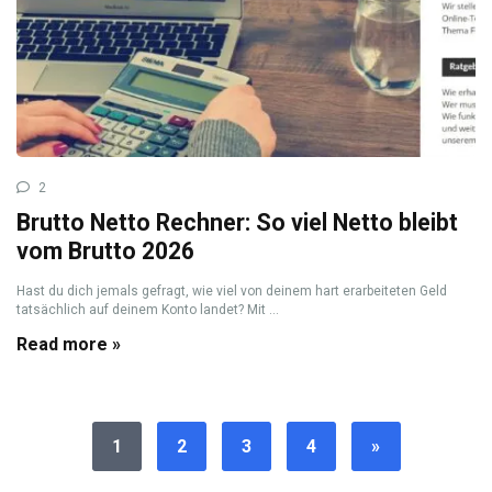
2
Brutto Netto Rechner: So viel Netto bleibt
vom Brutto 2026
Hast du dich jemals gefragt, wie viel von deinem hart erarbeiteten Geld
tatsächlich auf deinem Konto landet? Mit ...
Read more »
1
2
3
4
»