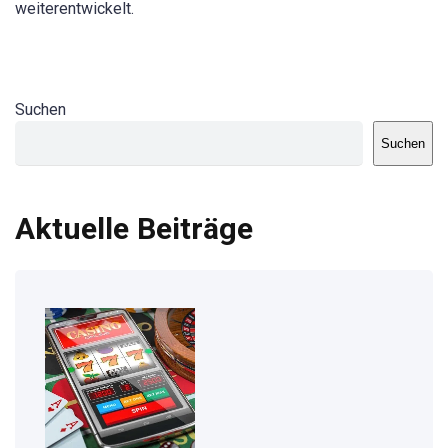
weiterentwickelt.
Suchen
Suchen
Aktuelle Beiträge