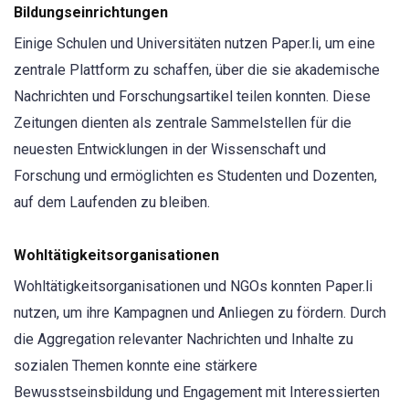
Bildungseinrichtungen
Einige Schulen und Universitäten nutzen Paper.li, um eine
zentrale Plattform zu schaffen, über die sie akademische
Nachrichten und Forschungsartikel teilen konnten. Diese
Zeitungen dienten als zentrale Sammelstellen für die
neuesten Entwicklungen in der Wissenschaft und
Forschung und ermöglichten es Studenten und Dozenten,
auf dem Laufenden zu bleiben.
Wohltätigkeitsorganisationen
Wohltätigkeitsorganisationen und NGOs konnten Paper.li
nutzen, um ihre Kampagnen und Anliegen zu fördern. Durch
die Aggregation relevanter Nachrichten und Inhalte zu
sozialen Themen konnte eine stärkere
Bewusstseinsbildung und Engagement mit Interessierten