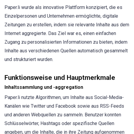
Paper.li wurde als innovative Plattform konzipiert, die es
Einzelpersonen und Unternehmen ermöglichte, digitale
Zeitungen zu erstellen, indem sie relevante Inhalte aus dem
Internet aggregierte. Das Ziel war es, einen einfachen
Zugang zu personalisierten Informationen zu bieten, indem
Inhalte aus verschiedenen Quellen automatisch gesammelt
und strukturiert wurden.
Funktionsweise und Hauptmerkmale
Inhaltssammlung und -aggregation
Paper.li nutzte Algorithmen, um Inhalte aus Social-Media-
Kanälen wie Twitter und Facebook sowie aus RSS-Feeds
und anderen Webquellen zu sammeln. Benutzer konnten
Schlüsselwörter, Hashtags oder spezifische Quellen
angeben, um die Inhalte, die in ihre Zeitung aufgenommen