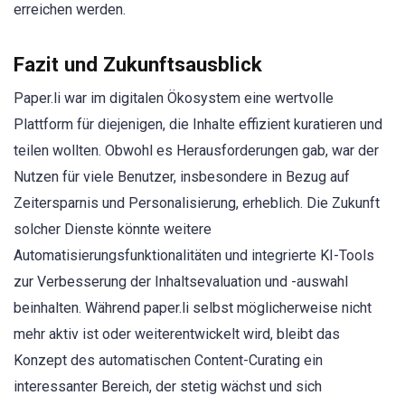
erreichen werden.
Fazit und Zukunftsausblick
Paper.li war im digitalen Ökosystem eine wertvolle
Plattform für diejenigen, die Inhalte effizient kuratieren und
teilen wollten. Obwohl es Herausforderungen gab, war der
Nutzen für viele Benutzer, insbesondere in Bezug auf
Zeitersparnis und Personalisierung, erheblich. Die Zukunft
solcher Dienste könnte weitere
Automatisierungsfunktionalitäten und integrierte KI-Tools
zur Verbesserung der Inhaltsevaluation und -auswahl
beinhalten. Während paper.li selbst möglicherweise nicht
mehr aktiv ist oder weiterentwickelt wird, bleibt das
Konzept des automatischen Content-Curating ein
interessanter Bereich, der stetig wächst und sich