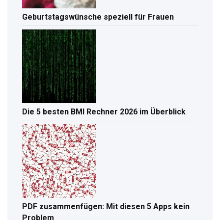
Geburtstagswünsche speziell für Frauen
Die 5 besten BMI Rechner 2026 im Überblick
PDF zusammenfügen: Mit diesen 5 Apps kein
Problem