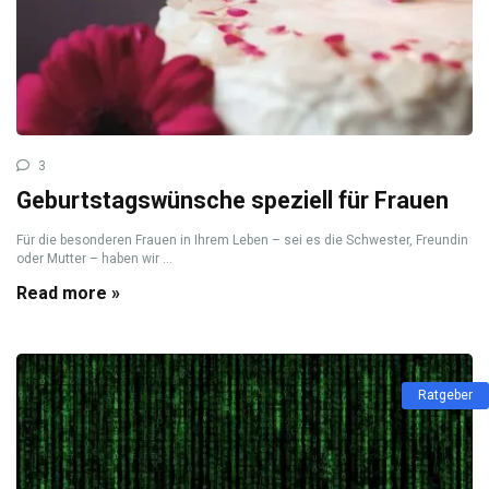
3
Geburtstagswünsche speziell für Frauen
Für die besonderen Frauen in Ihrem Leben – sei es die Schwester, Freundin
oder Mutter – haben wir ...
Read more »
Ratgeber