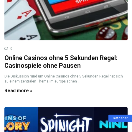
0
Online Casinos ohne 5 Sekunden Regel:
Casinospiele ohne Pausen
Die Diskussion rund um Online Casinos ohne 5 Sekunden Regel hat sich
zu einem zentralen Thema im europäischen ...
Read more »
Ratgeber