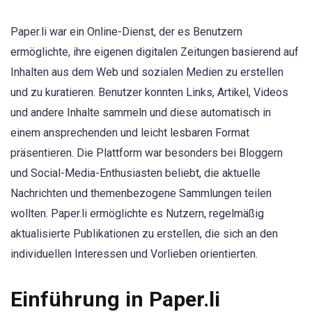
Paper.li war ein Online-Dienst, der es Benutzern
ermöglichte, ihre eigenen digitalen Zeitungen basierend auf
Inhalten aus dem Web und sozialen Medien zu erstellen
und zu kuratieren. Benutzer konnten Links, Artikel, Videos
und andere Inhalte sammeln und diese automatisch in
einem ansprechenden und leicht lesbaren Format
präsentieren. Die Plattform war besonders bei Bloggern
und Social-Media-Enthusiasten beliebt, die aktuelle
Nachrichten und themenbezogene Sammlungen teilen
wollten. Paper.li ermöglichte es Nutzern, regelmäßig
aktualisierte Publikationen zu erstellen, die sich an den
individuellen Interessen und Vorlieben orientierten.
Einführung in Paper.li