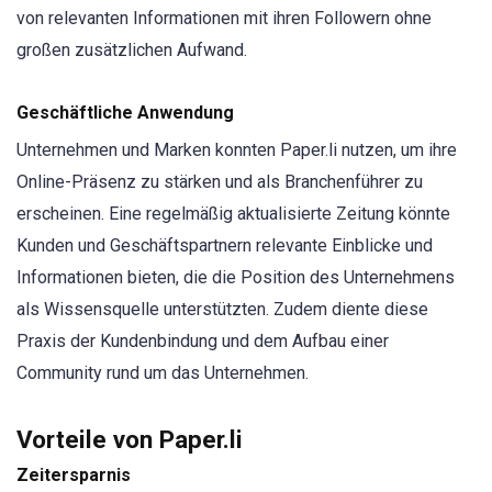
von relevanten Informationen mit ihren Followern ohne
großen zusätzlichen Aufwand.
Geschäftliche Anwendung
Unternehmen und Marken konnten Paper.li nutzen, um ihre
Online-Präsenz zu stärken und als Branchenführer zu
erscheinen. Eine regelmäßig aktualisierte Zeitung könnte
Kunden und Geschäftspartnern relevante Einblicke und
Informationen bieten, die die Position des Unternehmens
als Wissensquelle unterstützten. Zudem diente diese
Praxis der Kundenbindung und dem Aufbau einer
Community rund um das Unternehmen.
Vorteile von Paper.li
Zeitersparnis