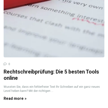
0
Rechtschreibprüfung: Die 5 besten Tools
online
Wussten Sie, dass ein fehlerfreier Text Ihr Schreiben auf ein ganz neues
Level heben kann? Mit der richtigen ...
Read more »