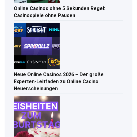
Online Casinos ohne 5 Sekunden Regel:
Casinospiele ohne Pausen
Neue Online Casinos 2026 – Der große
Experten-Leitfaden zu Online Casino
Neuerscheinungen