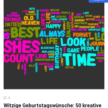
0
Witzige Geburtstagswünsche: 50 kreative