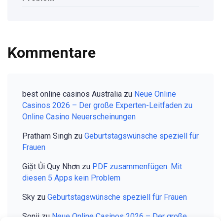
Kommentare
best online casinos Australia
zu
Neue Online
Casinos 2026 – Der große Experten-Leitfaden zu
Online Casino Neuerscheinungen
Pratham Singh
zu
Geburtstagswünsche speziell für
Frauen
Giặt Ủi Quy Nhơn
zu
PDF zusammenfügen: Mit
diesen 5 Apps kein Problem
Sky
zu
Geburtstagswünsche speziell für Frauen
Sonii
zu
Neue Online Casinos 2026 – Der große