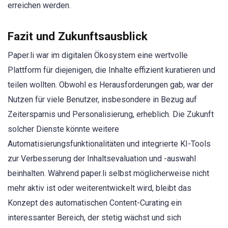
erreichen werden.
Fazit und Zukunftsausblick
Paper.li war im digitalen Ökosystem eine wertvolle
Plattform für diejenigen, die Inhalte effizient kuratieren und
teilen wollten. Obwohl es Herausforderungen gab, war der
Nutzen für viele Benutzer, insbesondere in Bezug auf
Zeitersparnis und Personalisierung, erheblich. Die Zukunft
solcher Dienste könnte weitere
Automatisierungsfunktionalitäten und integrierte KI-Tools
zur Verbesserung der Inhaltsevaluation und -auswahl
beinhalten. Während paper.li selbst möglicherweise nicht
mehr aktiv ist oder weiterentwickelt wird, bleibt das
Konzept des automatischen Content-Curating ein
interessanter Bereich, der stetig wächst und sich