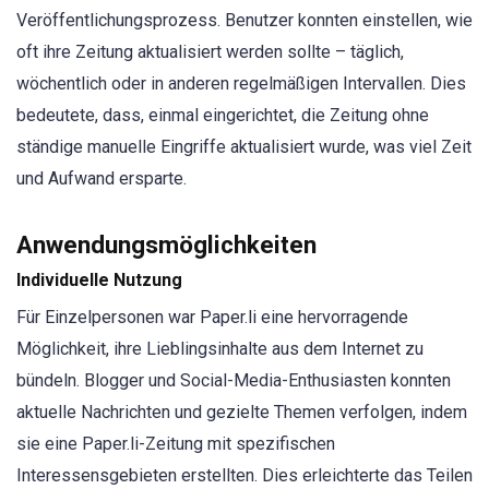
Veröffentlichungsprozess. Benutzer konnten einstellen, wie
oft ihre Zeitung aktualisiert werden sollte – täglich,
wöchentlich oder in anderen regelmäßigen Intervallen. Dies
bedeutete, dass, einmal eingerichtet, die Zeitung ohne
ständige manuelle Eingriffe aktualisiert wurde, was viel Zeit
und Aufwand ersparte.
Anwendungsmöglichkeiten
Individuelle Nutzung
Für Einzelpersonen war Paper.li eine hervorragende
Möglichkeit, ihre Lieblingsinhalte aus dem Internet zu
bündeln. Blogger und Social-Media-Enthusiasten konnten
aktuelle Nachrichten und gezielte Themen verfolgen, indem
sie eine Paper.li-Zeitung mit spezifischen
Interessensgebieten erstellten. Dies erleichterte das Teilen