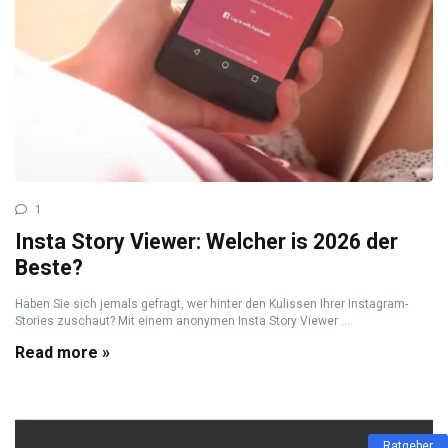
1
Insta Story Viewer: Welcher is 2026 der
Beste?
Haben Sie sich jemals gefragt, wer hinter den Kulissen Ihrer Instagram-
Stories zuschaut? Mit einem anonymen Insta Story Viewer ...
Read more »
Ratgeber