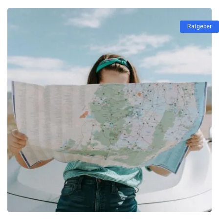
Ratgeber