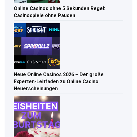
Online Casinos ohne 5 Sekunden Regel:
Casinospiele ohne Pausen
Neue Online Casinos 2026 – Der große
Experten-Leitfaden zu Online Casino
Neuerscheinungen