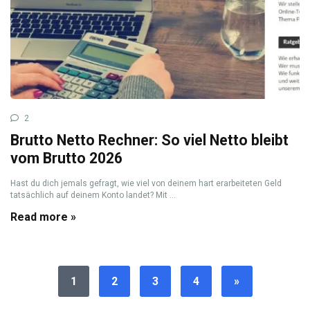
2
Brutto Netto Rechner: So viel Netto bleibt
vom Brutto 2026
Hast du dich jemals gefragt, wie viel von deinem hart erarbeiteten Geld
tatsächlich auf deinem Konto landet? Mit ...
Read more »
1
2
3
4
»