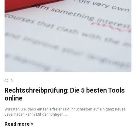
0
Rechtschreibprüfung: Die 5 besten Tools
online
Wussten Sie, dass ein fehlerfreier Text Ihr Schreiben auf ein ganz neues
Level heben kann? Mit der richtigen ...
Read more »