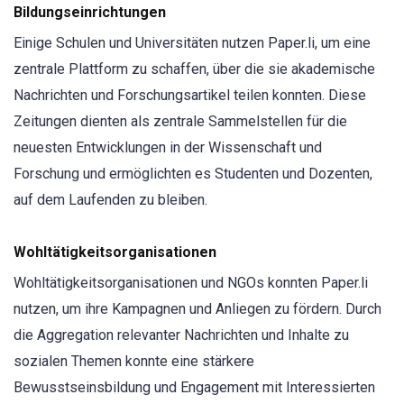
Bildungseinrichtungen
Einige Schulen und Universitäten nutzen Paper.li, um eine
zentrale Plattform zu schaffen, über die sie akademische
Nachrichten und Forschungsartikel teilen konnten. Diese
Zeitungen dienten als zentrale Sammelstellen für die
neuesten Entwicklungen in der Wissenschaft und
Forschung und ermöglichten es Studenten und Dozenten,
auf dem Laufenden zu bleiben.
Wohltätigkeitsorganisationen
Wohltätigkeitsorganisationen und NGOs konnten Paper.li
nutzen, um ihre Kampagnen und Anliegen zu fördern. Durch
die Aggregation relevanter Nachrichten und Inhalte zu
sozialen Themen konnte eine stärkere
Bewusstseinsbildung und Engagement mit Interessierten