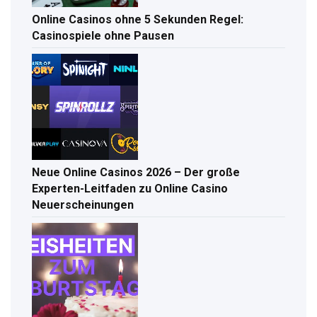
Online Casinos ohne 5 Sekunden Regel:
Casinospiele ohne Pausen
Neue Online Casinos 2026 – Der große
Experten-Leitfaden zu Online Casino
Neuerscheinungen