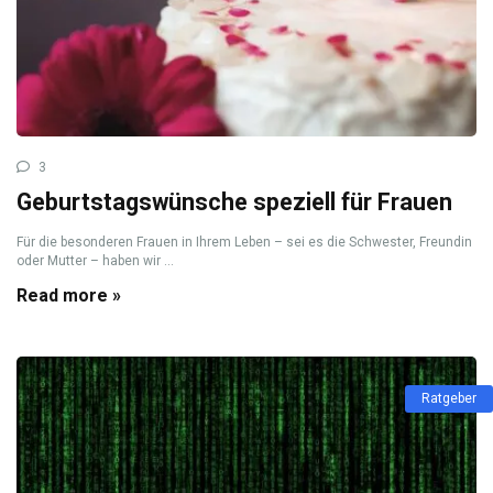
3
Geburtstagswünsche speziell für Frauen
Für die besonderen Frauen in Ihrem Leben – sei es die Schwester, Freundin
oder Mutter – haben wir ...
Read more »
Ratgeber