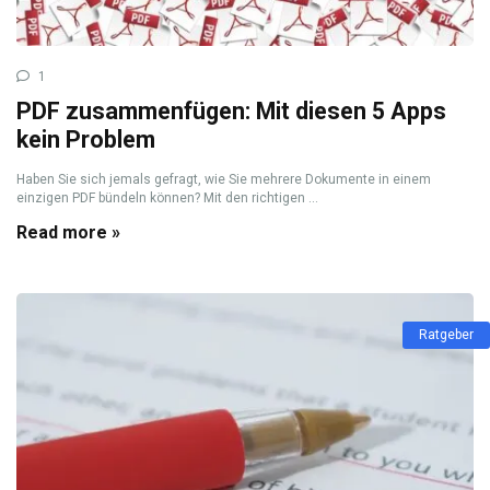
1
PDF zusammenfügen: Mit diesen 5 Apps
kein Problem
Haben Sie sich jemals gefragt, wie Sie mehrere Dokumente in einem
einzigen PDF bündeln können? Mit den richtigen ...
Read more »
Ratgeber