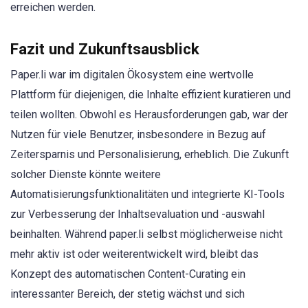
erreichen werden.
Fazit und Zukunftsausblick
Paper.li war im digitalen Ökosystem eine wertvolle
Plattform für diejenigen, die Inhalte effizient kuratieren und
teilen wollten. Obwohl es Herausforderungen gab, war der
Nutzen für viele Benutzer, insbesondere in Bezug auf
Zeitersparnis und Personalisierung, erheblich. Die Zukunft
solcher Dienste könnte weitere
Automatisierungsfunktionalitäten und integrierte KI-Tools
zur Verbesserung der Inhaltsevaluation und -auswahl
beinhalten. Während paper.li selbst möglicherweise nicht
mehr aktiv ist oder weiterentwickelt wird, bleibt das
Konzept des automatischen Content-Curating ein
interessanter Bereich, der stetig wächst und sich