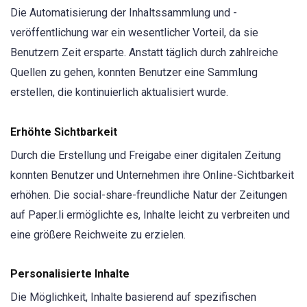
Die Automatisierung der Inhaltssammlung und -
veröffentlichung war ein wesentlicher Vorteil, da sie
Benutzern Zeit ersparte. Anstatt täglich durch zahlreiche
Quellen zu gehen, konnten Benutzer eine Sammlung
erstellen, die kontinuierlich aktualisiert wurde.
Erhöhte Sichtbarkeit
Durch die Erstellung und Freigabe einer digitalen Zeitung
konnten Benutzer und Unternehmen ihre Online-Sichtbarkeit
erhöhen. Die social-share-freundliche Natur der Zeitungen
auf Paper.li ermöglichte es, Inhalte leicht zu verbreiten und
eine größere Reichweite zu erzielen.
Personalisierte Inhalte
Die Möglichkeit, Inhalte basierend auf spezifischen