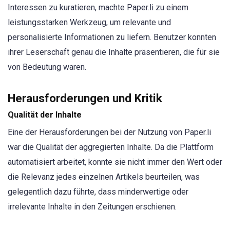
Interessen zu kuratieren, machte Paper.li zu einem
leistungsstarken Werkzeug, um relevante und
personalisierte Informationen zu liefern. Benutzer konnten
ihrer Leserschaft genau die Inhalte präsentieren, die für sie
von Bedeutung waren.
Herausforderungen und Kritik
Qualität der Inhalte
Eine der Herausforderungen bei der Nutzung von Paper.li
war die Qualität der aggregierten Inhalte. Da die Plattform
automatisiert arbeitet, konnte sie nicht immer den Wert oder
die Relevanz jedes einzelnen Artikels beurteilen, was
gelegentlich dazu führte, dass minderwertige oder
irrelevante Inhalte in den Zeitungen erschienen.