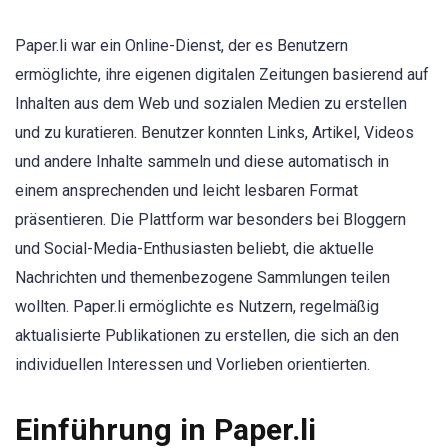
Paper.li war ein Online-Dienst, der es Benutzern
ermöglichte, ihre eigenen digitalen Zeitungen basierend auf
Inhalten aus dem Web und sozialen Medien zu erstellen
und zu kuratieren. Benutzer konnten Links, Artikel, Videos
und andere Inhalte sammeln und diese automatisch in
einem ansprechenden und leicht lesbaren Format
präsentieren. Die Plattform war besonders bei Bloggern
und Social-Media-Enthusiasten beliebt, die aktuelle
Nachrichten und themenbezogene Sammlungen teilen
wollten. Paper.li ermöglichte es Nutzern, regelmäßig
aktualisierte Publikationen zu erstellen, die sich an den
individuellen Interessen und Vorlieben orientierten.
Einführung in Paper.li