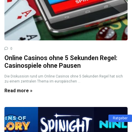
0
Online Casinos ohne 5 Sekunden Regel:
Casinospiele ohne Pausen
Die Diskussion rund um Online Casinos ohne 5 Sekunden Regel hat sich
zu einem zentralen Thema im europäischen ...
Read more »
Ratgeber