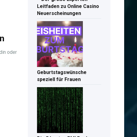
Leitfaden zu Online Casino
Neuerscheinungen
en
din oder
Geburtstagswünsche
speziell für Frauen