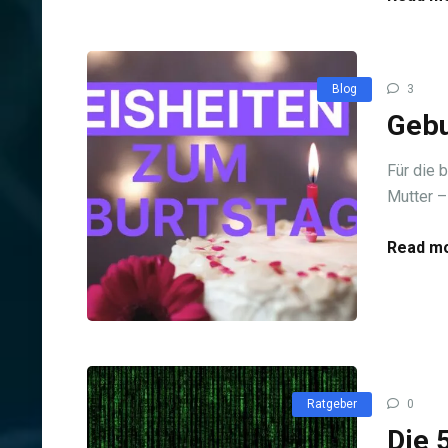
Blog
3
Gebu
Für die 
Mutter – 
Read mo
Ratgeber
0
Die 