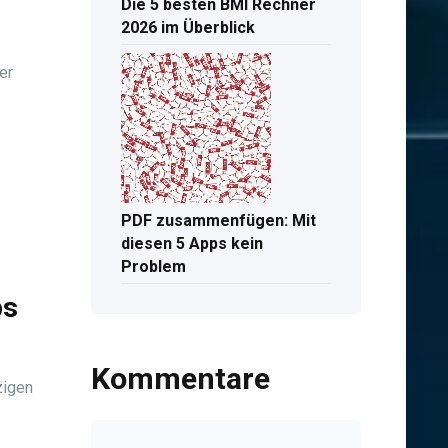
Die 5 besten BMI Rechner
2026 im Überblick
er
PDF zusammenfügen: Mit
diesen 5 Apps kein
Problem
ps
Kommentare
zigen