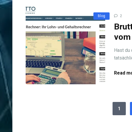
Blog
2
Brut
vom 
Hast du 
tatsächli
Read mo
1