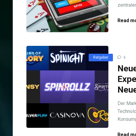
zentrale
Read mo
Ratgeber
6
Neue
Expe
Neue
Der Mark
Technolo
Konsumg
Read mo