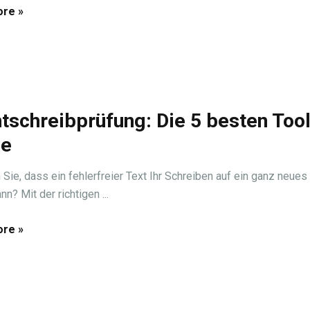
re »
tschreibprüfung: Die 5 besten Too
ne
Sie, dass ein fehlerfreier Text Ihr Schreiben auf ein ganz neues
n? Mit der richtigen ...
re »