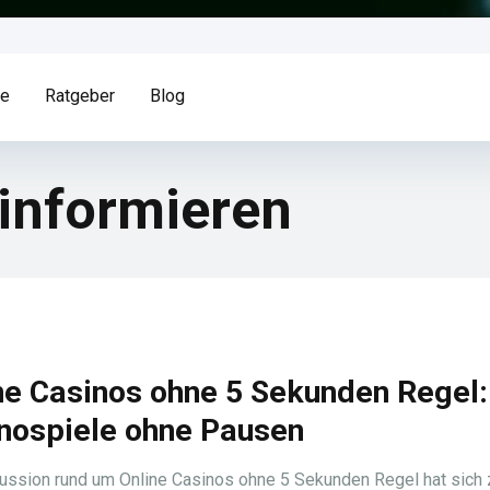
te
Ratgeber
Blog
l informieren
ne Casinos ohne 5 Sekunden Regel:
nospiele ohne Pausen
ussion rund um Online Casinos ohne 5 Sekunden Regel hat sich