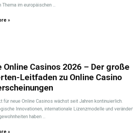
n Thema im europäischen ...
re »
 Online Casinos 2026 – Der große
rten-Leitfaden zu Online Casino
rscheinungen
t für neue Online Casinos wächst seit Jahren kontinuierlich.
gische Innovationen, internationale Lizenzmodelle und veränder
ewohnheiten haben ...
re »