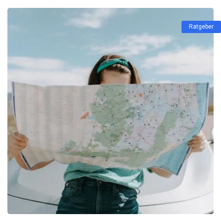
Ratgeber