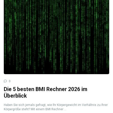
0
Die 5 besten BMI Rechner 2026 im
Überblick
Haben Sie sich jemals gefragt, wie Ihr Körpergewicht im Verhältnis zu Ihrer
Körpergröße steht? Mit einem BMI Rechner ...