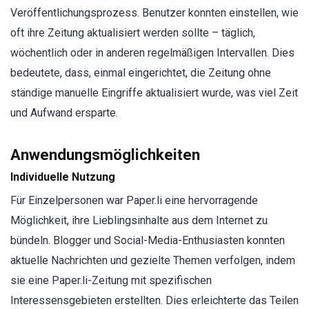
Veröffentlichungsprozess. Benutzer konnten einstellen, wie
oft ihre Zeitung aktualisiert werden sollte – täglich,
wöchentlich oder in anderen regelmäßigen Intervallen. Dies
bedeutete, dass, einmal eingerichtet, die Zeitung ohne
ständige manuelle Eingriffe aktualisiert wurde, was viel Zeit
und Aufwand ersparte.
Anwendungsmöglichkeiten
Individuelle Nutzung
Für Einzelpersonen war Paper.li eine hervorragende
Möglichkeit, ihre Lieblingsinhalte aus dem Internet zu
bündeln. Blogger und Social-Media-Enthusiasten konnten
aktuelle Nachrichten und gezielte Themen verfolgen, indem
sie eine Paper.li-Zeitung mit spezifischen
Interessensgebieten erstellten. Dies erleichterte das Teilen