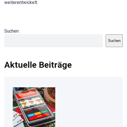
weiterentwickelt.
Suchen
Suchen
Aktuelle Beiträge