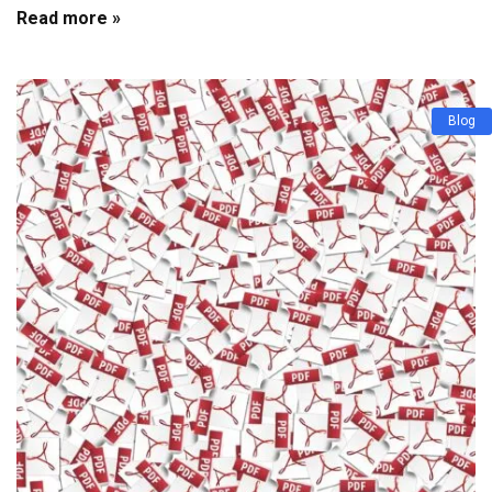
Read more »
Blog