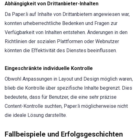
Abhängigkeit von Drittanbieter-Inhalten
Da Paper.li auf Inhalte von Drittanbietern angewiesen war,
konnten urheberrechtliche Bedenken und Fragen zur
Verfügbarkeit von Inhalten entstehen. Änderungen in den
Richtlinien der sozialen Plattformen oder Webnutzer
könnten die Effektivität des Dienstes beeinflussen.
Eingeschränkte individuelle Kontrolle
Obwohl Anpassungen in Layout und Design möglich waren,
blieb die Kontrolle über spezifische Inhalte begrenzt. Dies
bedeutete, dass für Benutzer, die eine sehr präzise
Content-Kontrolle suchten, Paper.li möglicherweise nicht
die ideale Lösung darstellte.
Fallbeispiele und Erfolgsgeschichten