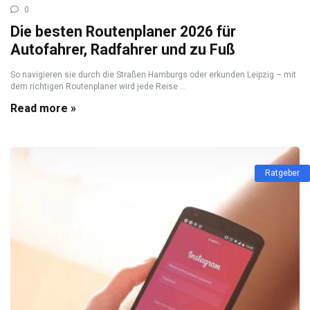
0
Die besten Routenplaner 2026 für
Autofahrer, Radfahrer und zu Fuß
So navigieren sie durch die Straßen Hamburgs oder erkunden Leipzig – mit
dem richtigen Routenplaner wird jede Reise ...
Read more »
Ratgeber