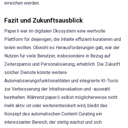
erreichen werden.
Fazit und Zukunftsausblick
Paper.li war im digitalen Ökosystem eine wertvolle
Plattform für diejenigen, die Inhalte effizient kuratieren und
teilen wollten. Obwohl es Herausforderungen gab, war der
Nutzen für viele Benutzer, insbesondere in Bezug auf
Zeitersparnis und Personalisierung, erheblich. Die Zukunft
solcher Dienste könnte weitere
Automatisierungsfunktionalitäten und integrierte KI-Tools
zur Verbesserung der Inhaltsevaluation und -auswahl
beinhalten. Während paper.li selbst möglicherweise nicht
mehr aktiv ist oder weiterentwickelt wird, bleibt das
Konzept des automatischen Content-Curating ein
interessanter Bereich, der stetig wächst und sich