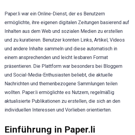
Paper.li war ein Online-Dienst, der es Benutzern
ermöglichte, ihre eigenen digitalen Zeitungen basierend auf
Inhalten aus dem Web und sozialen Medien zu erstellen
und zu kuratieren. Benutzer konnten Links, Artikel, Videos
und andere Inhalte sammeln und diese automatisch in
einem ansprechenden und leicht lesbaren Format
präsentieren. Die Plattform war besonders bei Bloggern
und Social-Media-Enthusiasten beliebt, die aktuelle
Nachrichten und themenbezogene Sammlungen teilen
wollten. Paper.li ermöglichte es Nutzern, regelmäßig
aktualisierte Publikationen zu erstellen, die sich an den
individuellen Interessen und Vorlieben orientierten.
Einführung in Paper.li