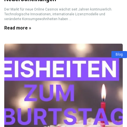
Der Markt für neue Online Casinos wächst seit Jahren kontinuierlich.
Technologische Innovationen, internationale Lizenzmodelle und
veränderte Konsumgewohnheiten haben ...
Read more »
Blog