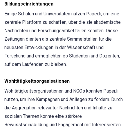
Bildungseinrichtungen
Einige Schulen und Universitäten nutzen Paper.li, um eine
zentrale Plattform zu schaffen, über die sie akademische
Nachrichten und Forschungsartikel teilen konnten. Diese
Zeitungen dienten als zentrale Sammelstellen für die
neuesten Entwicklungen in der Wissenschaft und
Forschung und ermöglichten es Studenten und Dozenten,
auf dem Laufenden zu bleiben.
Wohltätigkeitsorganisationen
Wohltätigkeitsorganisationen und NGOs konnten Paper.li
nutzen, um ihre Kampagnen und Anliegen zu fördern. Durch
die Aggregation relevanter Nachrichten und Inhalte zu
sozialen Themen konnte eine stärkere
Bewusstseinsbildung und Engagement mit Interessierten