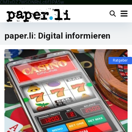
CM3xDZ7WSDNRhLc6f3PA5w
paper.li: Digital informieren
Ratgeber