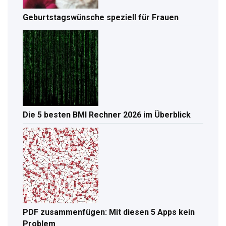
Geburtstagswünsche speziell für Frauen
Die 5 besten BMI Rechner 2026 im Überblick
PDF zusammenfügen: Mit diesen 5 Apps kein
Problem