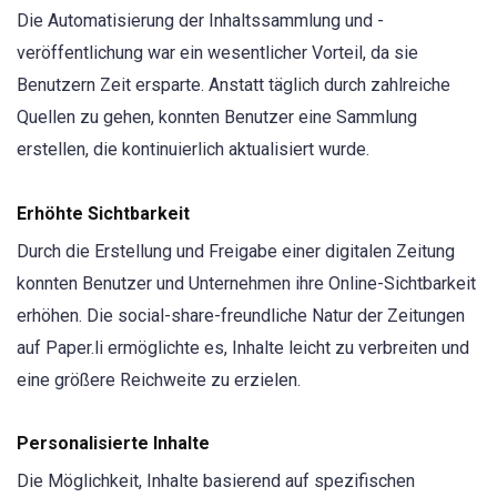
Die Automatisierung der Inhaltssammlung und -
veröffentlichung war ein wesentlicher Vorteil, da sie
Benutzern Zeit ersparte. Anstatt täglich durch zahlreiche
Quellen zu gehen, konnten Benutzer eine Sammlung
erstellen, die kontinuierlich aktualisiert wurde.
Erhöhte Sichtbarkeit
Durch die Erstellung und Freigabe einer digitalen Zeitung
konnten Benutzer und Unternehmen ihre Online-Sichtbarkeit
erhöhen. Die social-share-freundliche Natur der Zeitungen
auf Paper.li ermöglichte es, Inhalte leicht zu verbreiten und
eine größere Reichweite zu erzielen.
Personalisierte Inhalte
Die Möglichkeit, Inhalte basierend auf spezifischen