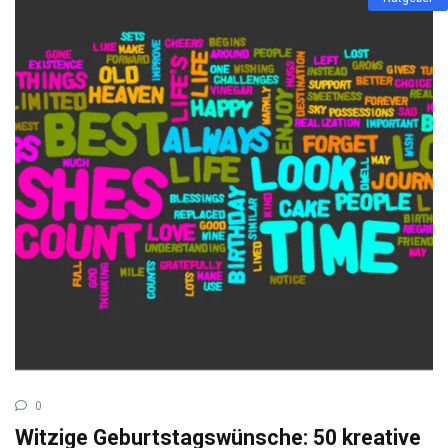
0
Witzige Geburtstagswünsche: 50 kreative