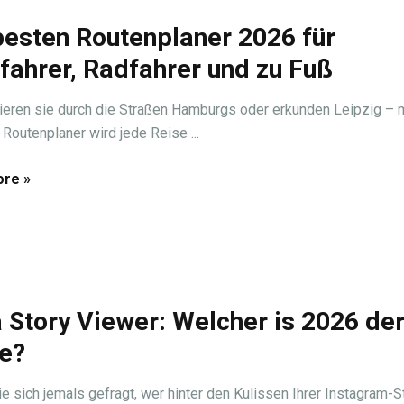
besten Routenplaner 2026 für
fahrer, Radfahrer und zu Fuß
ieren sie durch die Straßen Hamburgs oder erkunden Leipzig – 
 Routenplaner wird jede Reise ...
re »
a Story Viewer: Welcher is 2026 de
e?
e sich jemals gefragt, wer hinter den Kulissen Ihrer Instagram-S