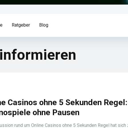
te
Ratgeber
Blog
l informieren
ne Casinos ohne 5 Sekunden Regel:
nospiele ohne Pausen
ussion rund um Online Casinos ohne 5 Sekunden Regel hat sich