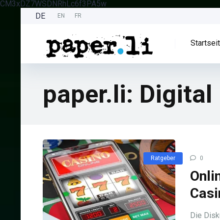
CM3xDZ7WSDNRhLc6f3PA5w
DE
EN
FR
Startsei
paper.li: Digita
Ratgeber
0
Onli
Casi
Die Disk