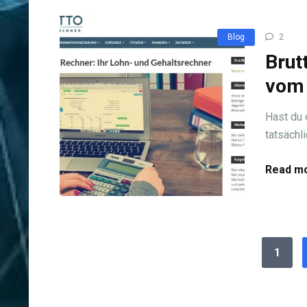
Blog
2
Brut
vom 
Hast du 
tatsächli
Read mo
1