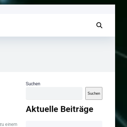
Suchen
Suchen
Aktuelle Beiträge
 zu einem