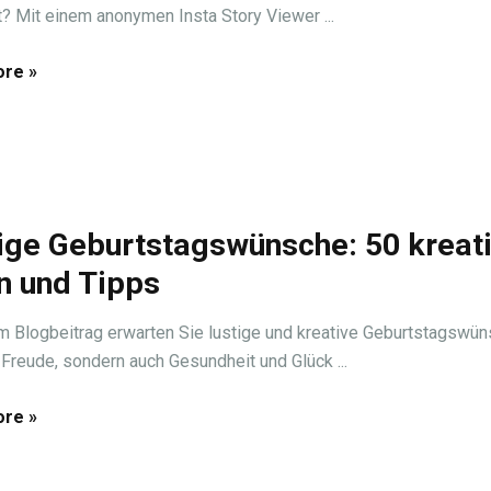
? Mit einem anonymen Insta Story Viewer ...
re »
ige Geburtstagswünsche: 50 kreat
n und Tipps
m Blogbeitrag erwarten Sie lustige und kreative Geburtstagswün
r Freude, sondern auch Gesundheit und Glück ...
re »