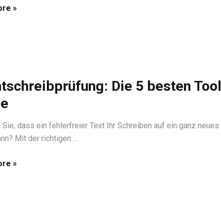
re »
tschreibprüfung: Die 5 besten Too
ne
Sie, dass ein fehlerfreier Text Ihr Schreiben auf ein ganz neues
n? Mit der richtigen ...
re »