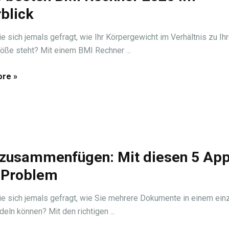
blick
e sich jemals gefragt, wie Ihr Körpergewicht im Verhältnis zu Ihr
öße steht? Mit einem BMI Rechner ...
re »
zusammenfügen: Mit diesen 5 Ap
 Problem
e sich jemals gefragt, wie Sie mehrere Dokumente in einem ein
eln können? Mit den richtigen ...