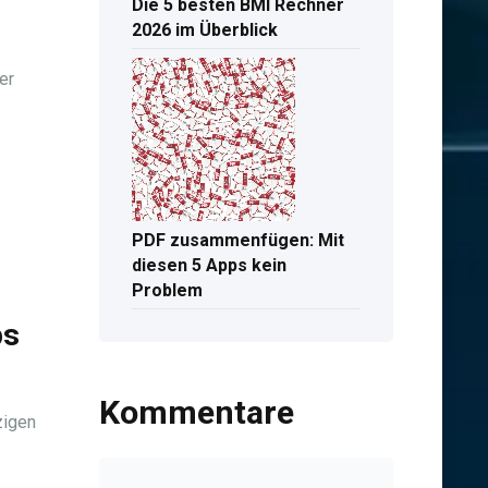
Die 5 besten BMI Rechner
2026 im Überblick
er
PDF zusammenfügen: Mit
diesen 5 Apps kein
Problem
ps
Kommentare
zigen