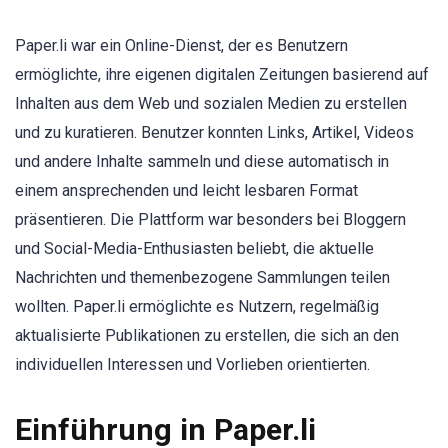
Paper.li war ein Online-Dienst, der es Benutzern
ermöglichte, ihre eigenen digitalen Zeitungen basierend auf
Inhalten aus dem Web und sozialen Medien zu erstellen
und zu kuratieren. Benutzer konnten Links, Artikel, Videos
und andere Inhalte sammeln und diese automatisch in
einem ansprechenden und leicht lesbaren Format
präsentieren. Die Plattform war besonders bei Bloggern
und Social-Media-Enthusiasten beliebt, die aktuelle
Nachrichten und themenbezogene Sammlungen teilen
wollten. Paper.li ermöglichte es Nutzern, regelmäßig
aktualisierte Publikationen zu erstellen, die sich an den
individuellen Interessen und Vorlieben orientierten.
Einführung in Paper.li