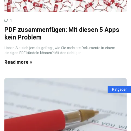
1
PDF zusammenfügen: Mit diesen 5 Apps
kein Problem
Haben Sie sich jemals gefragt, wie Sie mehrere Dokumente in einem
einzigen PDF bündeln können? Mit den richtigen ...
Read more »
Ratgeber