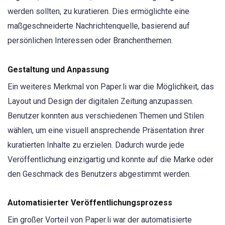
werden sollten, zu kuratieren. Dies ermöglichte eine
maßgeschneiderte Nachrichtenquelle, basierend auf
persönlichen Interessen oder Branchenthemen.
Gestaltung und Anpassung
Ein weiteres Merkmal von Paper.li war die Möglichkeit, das
Layout und Design der digitalen Zeitung anzupassen.
Benutzer konnten aus verschiedenen Themen und Stilen
wählen, um eine visuell ansprechende Präsentation ihrer
kuratierten Inhalte zu erzielen. Dadurch wurde jede
Veröffentlichung einzigartig und konnte auf die Marke oder
den Geschmack des Benutzers abgestimmt werden.
Automatisierter Veröffentlichungsprozess
Ein großer Vorteil von Paper.li war der automatisierte