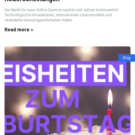
Der Markt für neue Online Casinos wächst seit Jahren kontinuierlich.
Technologische Innovationen, internationale Lizenzmodelle und
veränderte Konsumgewohnheiten haben ...
Read more »
Blog