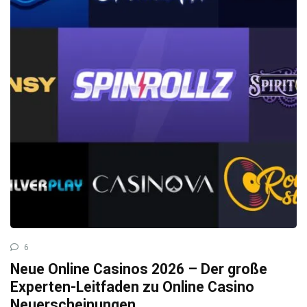
6
Neue Online Casinos 2026 – Der große
Experten-Leitfaden zu Online Casino
Neuerscheinungen