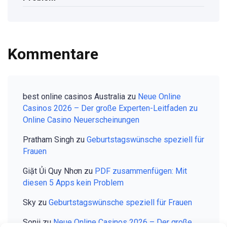
Kommentare
best online casinos Australia
zu
Neue Online
Casinos 2026 – Der große Experten-Leitfaden zu
Online Casino Neuerscheinungen
Pratham Singh
zu
Geburtstagswünsche speziell für
Frauen
Giặt Ủi Quy Nhơn
zu
PDF zusammenfügen: Mit
diesen 5 Apps kein Problem
Sky
zu
Geburtstagswünsche speziell für Frauen
Sonii
zu
Neue Online Casinos 2026 – Der große