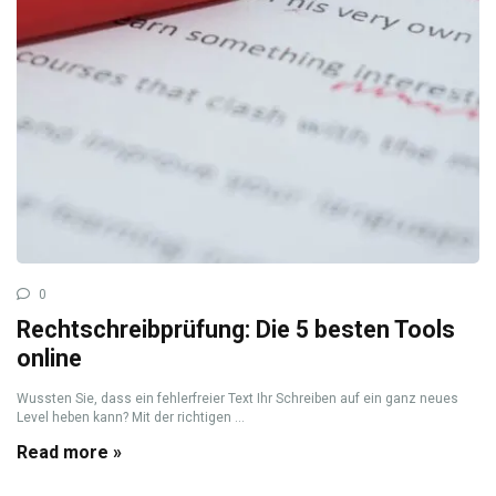
0
Rechtschreibprüfung: Die 5 besten Tools
online
Wussten Sie, dass ein fehlerfreier Text Ihr Schreiben auf ein ganz neues
Level heben kann? Mit der richtigen ...
Read more »