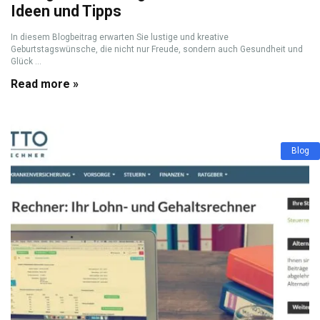
Ideen und Tipps
In diesem Blogbeitrag erwarten Sie lustige und kreative
Geburtstagswünsche, die nicht nur Freude, sondern auch Gesundheit und
Glück ...
Read more »
Blog