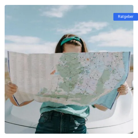
Ratgeber