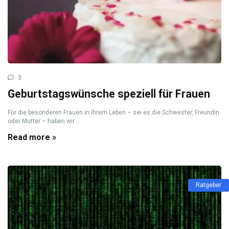
3
Geburtstagswünsche speziell für Frauen
Für die besonderen Frauen in Ihrem Leben – sei es die Schwester, Freundin
oder Mutter – haben wir ...
Read more »
Ratgeber