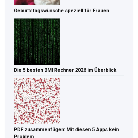
Geburtstagswünsche speziell für Frauen
Die 5 besten BMI Rechner 2026 im Überblick
PDF zusammenfügen: Mit diesen 5 Apps kein
Problem