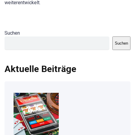
weiterentwickelt.
Suchen
Suchen
Aktuelle Beiträge