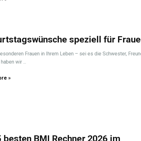
rtstagswünsche speziell für Frau
besonderen Frauen in Ihrem Leben – sei es die Schwester, Freun
haben wir ...
re »
5 besten BMI Rechner 2026 im