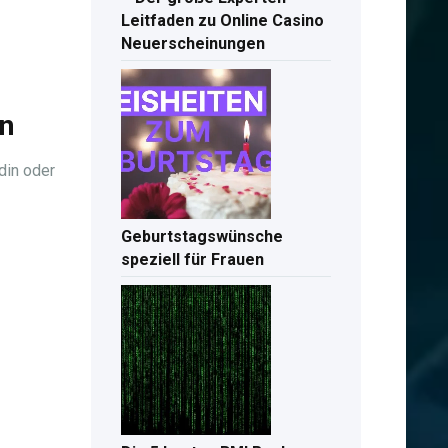
Leitfaden zu Online Casino
Neuerscheinungen
en
din oder
Geburtstagswünsche
speziell für Frauen