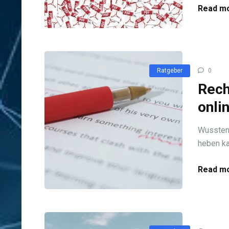
Read mo
Ratgeber
0
Rech
onli
Wussten 
heben kan
Read mo