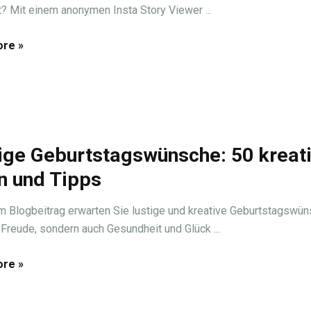
? Mit einem anonymen Insta Story Viewer ...
re »
ige Geburtstagswünsche: 50 kreat
n und Tipps
m Blogbeitrag erwarten Sie lustige und kreative Geburtstagswün
r Freude, sondern auch Gesundheit und Glück ...
re »