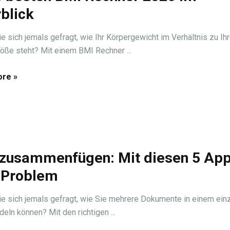
blick
e sich jemals gefragt, wie Ihr Körpergewicht im Verhältnis zu Ihr
öße steht? Mit einem BMI Rechner ...
re »
zusammenfügen: Mit diesen 5 Ap
 Problem
e sich jemals gefragt, wie Sie mehrere Dokumente in einem ein
eln können? Mit den richtigen ...