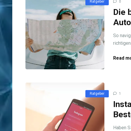
Ratgeber
0
Die 
Auto
So navig
richtigen
Read mo
Ratgeber
1
Inst
Best
Haben Si