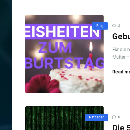
Blog
3
Gebu
Für die 
Mutter – 
Read mo
Ratgeber
0
Die 