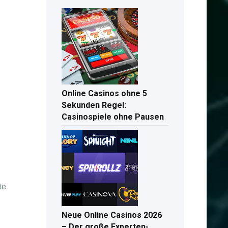
Online Casinos ohne 5
Sekunden Regel:
Casinospiele ohne Pausen
te
Neue Online Casinos 2026
– Der große Experten-