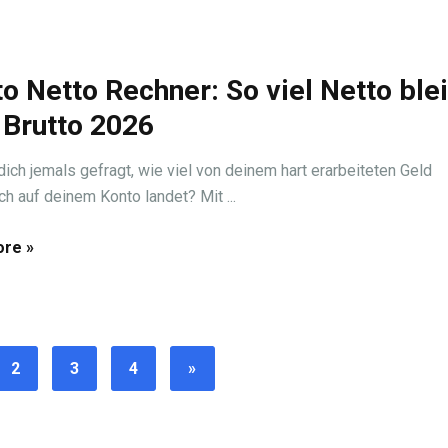
to Netto Rechner: So viel Netto ble
Brutto 2026
dich jemals gefragt, wie viel von deinem hart erarbeiteten Geld
ch auf deinem Konto landet? Mit ...
re »
2
3
4
»