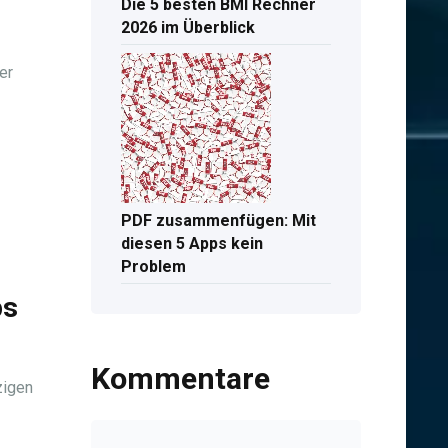
Die 5 besten BMI Rechner
2026 im Überblick
er
PDF zusammenfügen: Mit
diesen 5 Apps kein
Problem
ps
Kommentare
zigen