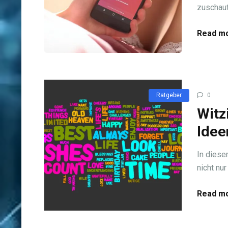
zuschaut
Read mo
Ratgeber
0
Witz
Idee
In diese
nicht nu
Read mo