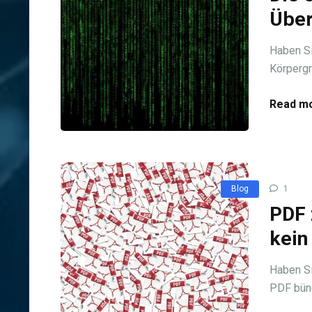
Über
Haben Si
Körpergr
Read mo
Blog
1
PDF 
kein
Haben Si
PDF bünd