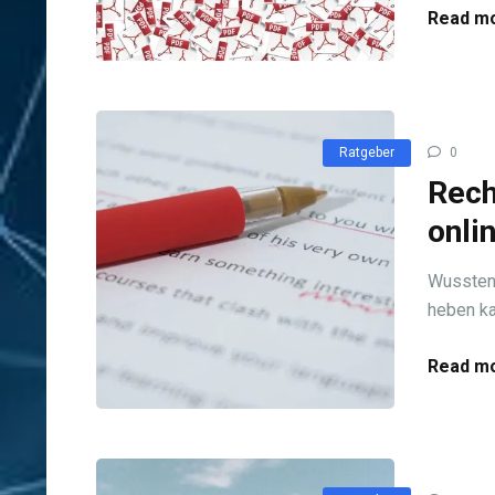
Read mo
Ratgeber
0
Rech
onli
Wussten 
heben kan
Read mo