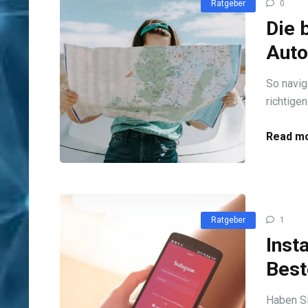
Ratgeber
0
Die 
Auto
So navig
richtigen
Read mo
Ratgeber
1
Inst
Best
Haben Si