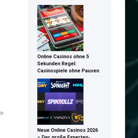
Online Casinos ohne 5
Sekunden Regel:
Casinospiele ohne Pausen
te
Neue Online Casinos 2026
– Der große Experten-