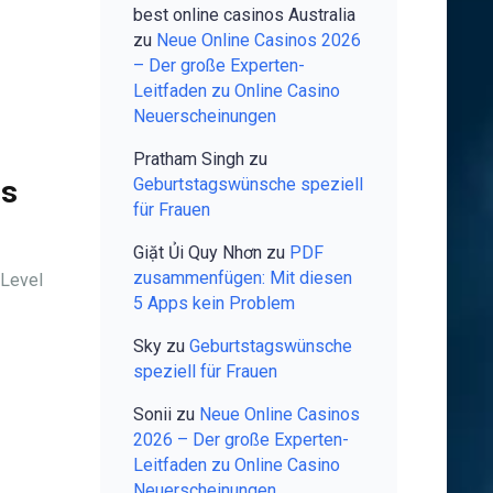
best online casinos Australia
zu
Neue Online Casinos 2026
– Der große Experten-
Leitfaden zu Online Casino
Neuerscheinungen
Pratham Singh
zu
Geburtstagswünsche speziell
ls
für Frauen
Giặt Ủi Quy Nhơn
zu
PDF
zusammenfügen: Mit diesen
 Level
5 Apps kein Problem
Sky
zu
Geburtstagswünsche
speziell für Frauen
Sonii
zu
Neue Online Casinos
2026 – Der große Experten-
Leitfaden zu Online Casino
Neuerscheinungen