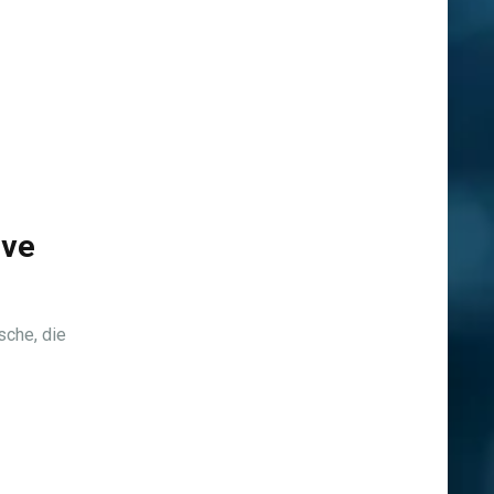
ive
sche, die