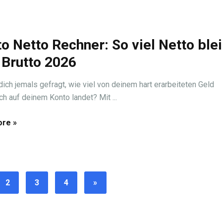
to Netto Rechner: So viel Netto ble
Brutto 2026
dich jemals gefragt, wie viel von deinem hart erarbeiteten Geld
ch auf deinem Konto landet? Mit ...
re »
2
3
4
»