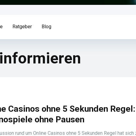
te
Ratgeber
Blog
l informieren
ne Casinos ohne 5 Sekunden Regel:
nospiele ohne Pausen
ussion rund um Online Casinos ohne 5 Sekunden Regel hat sich