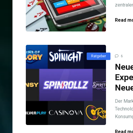
zentrale
Read mo
Ratgeber
6
Neue
Expe
Neue
Der Mark
Technolo
Konsumg
Read mo