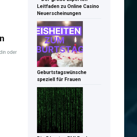
Leitfaden zu Online Casino
Neuerscheinungen
en
din oder
Geburtstagswünsche
speziell für Frauen