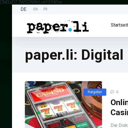
CM3xDZ7WSDNRhLc6f3PA5w
DE
EN
FR
Startsei
paper.li: Digita
Ratgeber
0
Onli
Casi
Die Disk