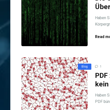
Über
Haben Si
Körpergr
Read mo
Blog
1
PDF 
kein
Haben Si
PDF bünd