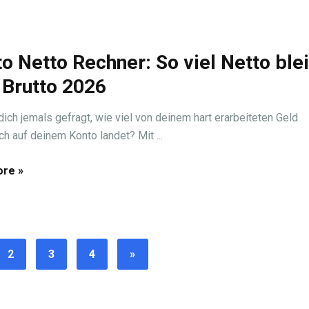
to Netto Rechner: So viel Netto ble
Brutto 2026
dich jemals gefragt, wie viel von deinem hart erarbeiteten Geld
ch auf deinem Konto landet? Mit ...
re »
2
3
4
»