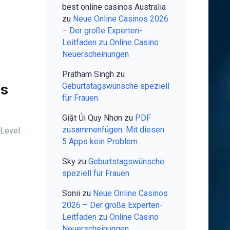
best online casinos Australia
zu
Neue Online Casinos 2026
– Der große Experten-
Leitfaden zu Online Casino
Neuerscheinungen
Pratham Singh
zu
Geburtstagswünsche speziell
ls
für Frauen
Giặt Ủi Quy Nhơn
zu
PDF
zusammenfügen: Mit diesen
 Level
5 Apps kein Problem
Sky
zu
Geburtstagswünsche
speziell für Frauen
Sonii
zu
Neue Online Casinos
2026 – Der große Experten-
Leitfaden zu Online Casino
Neuerscheinungen