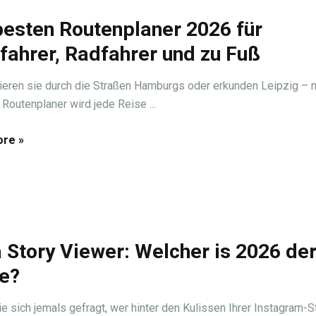
besten Routenplaner 2026 für
fahrer, Radfahrer und zu Fuß
ieren sie durch die Straßen Hamburgs oder erkunden Leipzig – 
 Routenplaner wird jede Reise ...
re »
a Story Viewer: Welcher is 2026 de
e?
e sich jemals gefragt, wer hinter den Kulissen Ihrer Instagram-S