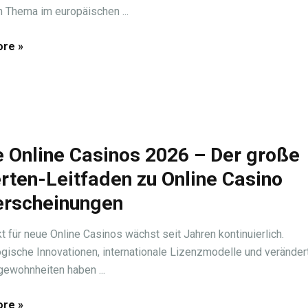
n Thema im europäischen ...
re »
 Online Casinos 2026 – Der große
rten-Leitfaden zu Online Casino
rscheinungen
t für neue Online Casinos wächst seit Jahren kontinuierlich.
gische Innovationen, internationale Lizenzmodelle und veränder
ewohnheiten haben ...
re »