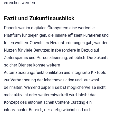
erreichen werden.
Fazit und Zukunftsausblick
Paper.li war im digitalen Ökosystem eine wertvolle
Plattform für diejenigen, die Inhalte effizient kuratieren und
teilen wollten. Obwohl es Herausforderungen gab, war der
Nutzen für viele Benutzer, insbesondere in Bezug auf
Zeitersparnis und Personalisierung, erheblich. Die Zukunft
solcher Dienste könnte weitere
Automatisierungsfunktionalitäten und integrierte KI-Tools
zur Verbesserung der Inhaltsevaluation und -auswahl
beinhalten. Während paper.li selbst möglicherweise nicht
mehr aktiv ist oder weiterentwickelt wird, bleibt das
Konzept des automatischen Content-Curating ein
interessanter Bereich, der stetig wächst und sich