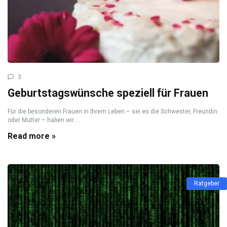
3
Geburtstagswünsche speziell für Frauen
Für die besonderen Frauen in Ihrem Leben – sei es die Schwester, Freundin
oder Mutter – haben wir ...
Read more »
Ratgeber