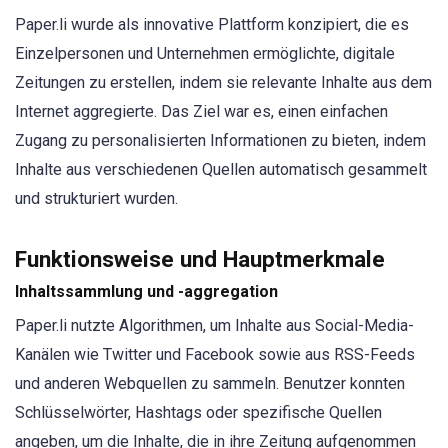
Paper.li wurde als innovative Plattform konzipiert, die es
Einzelpersonen und Unternehmen ermöglichte, digitale
Zeitungen zu erstellen, indem sie relevante Inhalte aus dem
Internet aggregierte. Das Ziel war es, einen einfachen
Zugang zu personalisierten Informationen zu bieten, indem
Inhalte aus verschiedenen Quellen automatisch gesammelt
und strukturiert wurden.
Funktionsweise und Hauptmerkmale
Inhaltssammlung und -aggregation
Paper.li nutzte Algorithmen, um Inhalte aus Social-Media-
Kanälen wie Twitter und Facebook sowie aus RSS-Feeds
und anderen Webquellen zu sammeln. Benutzer konnten
Schlüsselwörter, Hashtags oder spezifische Quellen
angeben, um die Inhalte, die in ihre Zeitung aufgenommen