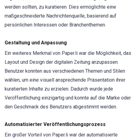
werden sollten, zu kuratieren. Dies ermöglichte eine
maßgeschneiderte Nachrichtenquelle, basierend auf
persönlichen Interessen oder Branchenthemen.
Gestaltung und Anpassung
Ein weiteres Merkmal von Paper.li war die Möglichkeit, das
Layout und Design der digitalen Zeitung anzupassen.
Benutzer konnten aus verschiedenen Themen und Stilen
wählen, um eine visuell ansprechende Präsentation ihrer
kuratierten Inhalte zu erzielen. Dadurch wurde jede
Veröffentlichung einzigartig und konnte auf die Marke oder
den Geschmack des Benutzers abgestimmt werden.
Automatisierter Veröffentlichungsprozess
Ein großer Vorteil von Paper.li war der automatisierte