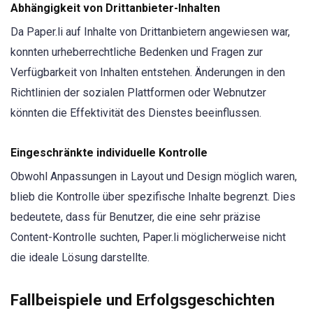
Abhängigkeit von Drittanbieter-Inhalten
Da Paper.li auf Inhalte von Drittanbietern angewiesen war,
konnten urheberrechtliche Bedenken und Fragen zur
Verfügbarkeit von Inhalten entstehen. Änderungen in den
Richtlinien der sozialen Plattformen oder Webnutzer
könnten die Effektivität des Dienstes beeinflussen.
Eingeschränkte individuelle Kontrolle
Obwohl Anpassungen in Layout und Design möglich waren,
blieb die Kontrolle über spezifische Inhalte begrenzt. Dies
bedeutete, dass für Benutzer, die eine sehr präzise
Content-Kontrolle suchten, Paper.li möglicherweise nicht
die ideale Lösung darstellte.
Fallbeispiele und Erfolgsgeschichten