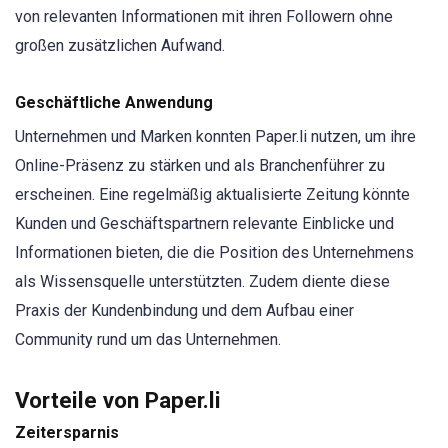
von relevanten Informationen mit ihren Followern ohne
großen zusätzlichen Aufwand.
Geschäftliche Anwendung
Unternehmen und Marken konnten Paper.li nutzen, um ihre
Online-Präsenz zu stärken und als Branchenführer zu
erscheinen. Eine regelmäßig aktualisierte Zeitung könnte
Kunden und Geschäftspartnern relevante Einblicke und
Informationen bieten, die die Position des Unternehmens
als Wissensquelle unterstützten. Zudem diente diese
Praxis der Kundenbindung und dem Aufbau einer
Community rund um das Unternehmen.
Vorteile von Paper.li
Zeitersparnis