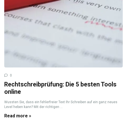
0
Rechtschreibprüfung: Die 5 besten Tools
online
Wussten Sie, dass ein fehlerfreier Text Ihr Schreiben auf ein ganz neues
Level heben kann? Mit der richtigen ...
Read more »