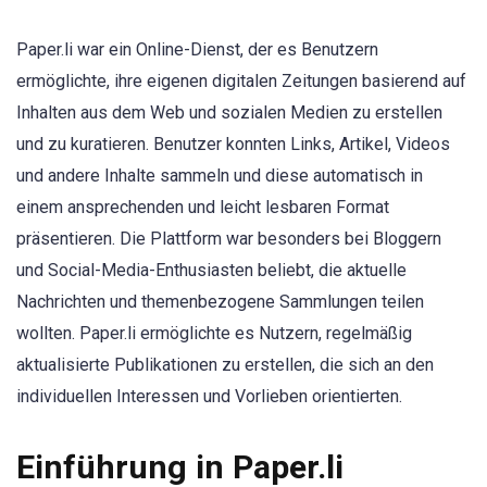
Paper.li war ein Online-Dienst, der es Benutzern
ermöglichte, ihre eigenen digitalen Zeitungen basierend auf
Inhalten aus dem Web und sozialen Medien zu erstellen
und zu kuratieren. Benutzer konnten Links, Artikel, Videos
und andere Inhalte sammeln und diese automatisch in
einem ansprechenden und leicht lesbaren Format
präsentieren. Die Plattform war besonders bei Bloggern
und Social-Media-Enthusiasten beliebt, die aktuelle
Nachrichten und themenbezogene Sammlungen teilen
wollten. Paper.li ermöglichte es Nutzern, regelmäßig
aktualisierte Publikationen zu erstellen, die sich an den
individuellen Interessen und Vorlieben orientierten.
Einführung in Paper.li