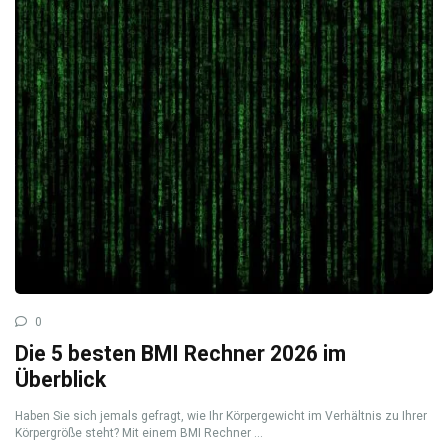
0
Die 5 besten BMI Rechner 2026 im
Überblick
Haben Sie sich jemals gefragt, wie Ihr Körpergewicht im Verhältnis zu Ihrer
Körpergröße steht? Mit einem BMI Rechner ...