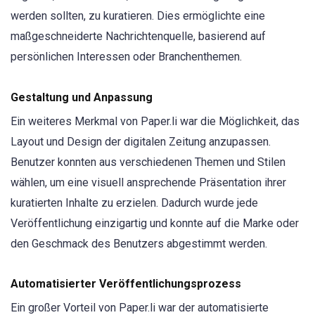
werden sollten, zu kuratieren. Dies ermöglichte eine
maßgeschneiderte Nachrichtenquelle, basierend auf
persönlichen Interessen oder Branchenthemen.
Gestaltung und Anpassung
Ein weiteres Merkmal von Paper.li war die Möglichkeit, das
Layout und Design der digitalen Zeitung anzupassen.
Benutzer konnten aus verschiedenen Themen und Stilen
wählen, um eine visuell ansprechende Präsentation ihrer
kuratierten Inhalte zu erzielen. Dadurch wurde jede
Veröffentlichung einzigartig und konnte auf die Marke oder
den Geschmack des Benutzers abgestimmt werden.
Automatisierter Veröffentlichungsprozess
Ein großer Vorteil von Paper.li war der automatisierte