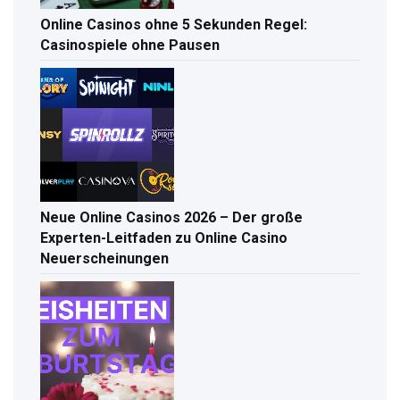
Online Casinos ohne 5 Sekunden Regel:
Casinospiele ohne Pausen
Neue Online Casinos 2026 – Der große
Experten-Leitfaden zu Online Casino
Neuerscheinungen