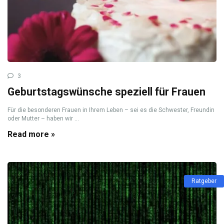
3
Geburtstagswünsche speziell für Frauen
Für die besonderen Frauen in Ihrem Leben – sei es die Schwester, Freundin
oder Mutter – haben wir ...
Read more »
Ratgeber