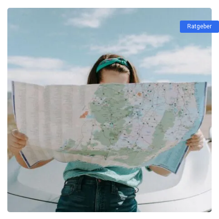
Ratgeber