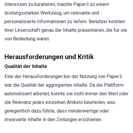
Interessen zu kuratieren, machte Paper.li zu einem
leistungsstarken Werkzeug, um relevante und
personalisierte Informationen zu liefern. Benutzer konnten
ihrer Leserschaft genau die Inhalte präsentieren, die für sie
von Bedeutung waren.
Herausforderungen und Kritik
Qualität der Inhalte
Eine der Herausforderungen bei der Nutzung von Paper.li
war die Qualität der aggregierten Inhalte. Da die Plattform
automatisiert arbeitet, konnte sie nicht immer den Wert oder
die Relevanz jedes einzelnen Artikels beurteilen, was
gelegentlich dazu führte, dass minderwertige oder
irrelevante Inhalte in den Zeitungen erschienen.