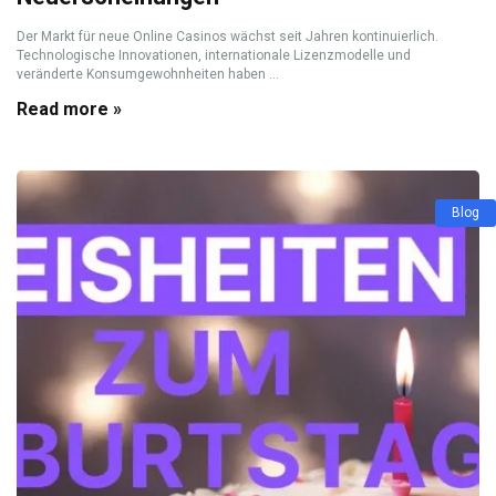
Der Markt für neue Online Casinos wächst seit Jahren kontinuierlich.
Technologische Innovationen, internationale Lizenzmodelle und
veränderte Konsumgewohnheiten haben ...
Read more »
Blog