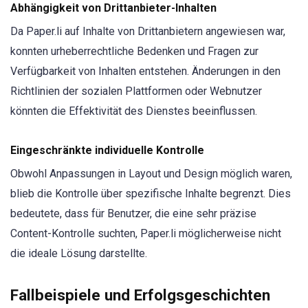
Abhängigkeit von Drittanbieter-Inhalten
Da Paper.li auf Inhalte von Drittanbietern angewiesen war,
konnten urheberrechtliche Bedenken und Fragen zur
Verfügbarkeit von Inhalten entstehen. Änderungen in den
Richtlinien der sozialen Plattformen oder Webnutzer
könnten die Effektivität des Dienstes beeinflussen.
Eingeschränkte individuelle Kontrolle
Obwohl Anpassungen in Layout und Design möglich waren,
blieb die Kontrolle über spezifische Inhalte begrenzt. Dies
bedeutete, dass für Benutzer, die eine sehr präzise
Content-Kontrolle suchten, Paper.li möglicherweise nicht
die ideale Lösung darstellte.
Fallbeispiele und Erfolgsgeschichten