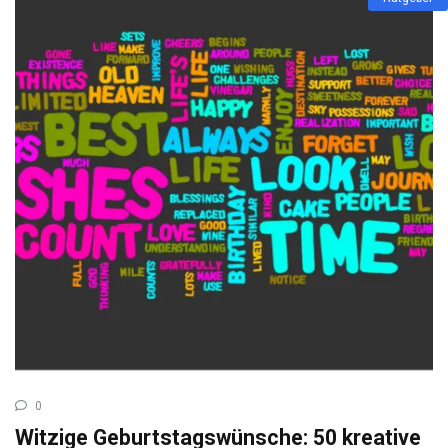
0
Witzige Geburtstagswünsche: 50 kreative