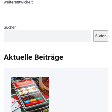
weiterentwickelt.
Suchen
Suchen
Aktuelle Beiträge