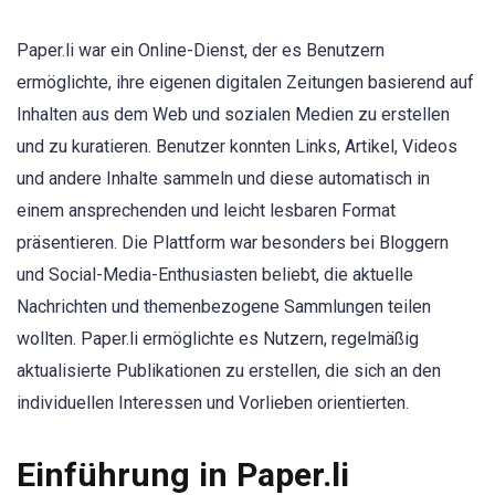
Paper.li war ein Online-Dienst, der es Benutzern
ermöglichte, ihre eigenen digitalen Zeitungen basierend auf
Inhalten aus dem Web und sozialen Medien zu erstellen
und zu kuratieren. Benutzer konnten Links, Artikel, Videos
und andere Inhalte sammeln und diese automatisch in
einem ansprechenden und leicht lesbaren Format
präsentieren. Die Plattform war besonders bei Bloggern
und Social-Media-Enthusiasten beliebt, die aktuelle
Nachrichten und themenbezogene Sammlungen teilen
wollten. Paper.li ermöglichte es Nutzern, regelmäßig
aktualisierte Publikationen zu erstellen, die sich an den
individuellen Interessen und Vorlieben orientierten.
Einführung in Paper.li