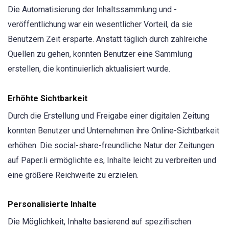
Die Automatisierung der Inhaltssammlung und -
veröffentlichung war ein wesentlicher Vorteil, da sie
Benutzern Zeit ersparte. Anstatt täglich durch zahlreiche
Quellen zu gehen, konnten Benutzer eine Sammlung
erstellen, die kontinuierlich aktualisiert wurde.
Erhöhte Sichtbarkeit
Durch die Erstellung und Freigabe einer digitalen Zeitung
konnten Benutzer und Unternehmen ihre Online-Sichtbarkeit
erhöhen. Die social-share-freundliche Natur der Zeitungen
auf Paper.li ermöglichte es, Inhalte leicht zu verbreiten und
eine größere Reichweite zu erzielen.
Personalisierte Inhalte
Die Möglichkeit, Inhalte basierend auf spezifischen