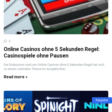
0
Online Casinos ohne 5 Sekunden Regel:
Casinospiele ohne Pausen
Die Diskussion rund um Online Casinos ohne 5 Sekunden Regel hat sich
zu einem zentralen Thema im europäischen ...
Read more »
Ratgeber