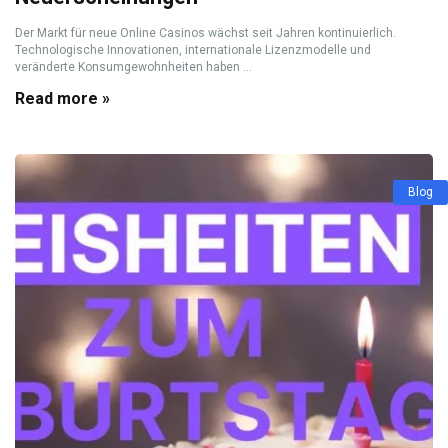
Der Markt für neue Online Casinos wächst seit Jahren kontinuierlich.
Technologische Innovationen, internationale Lizenzmodelle und
veränderte Konsumgewohnheiten haben ...
Read more »
Blog