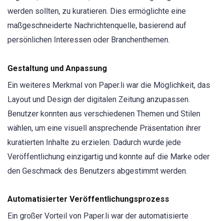
werden sollten, zu kuratieren. Dies ermöglichte eine
maßgeschneiderte Nachrichtenquelle, basierend auf
persönlichen Interessen oder Branchenthemen.
Gestaltung und Anpassung
Ein weiteres Merkmal von Paper.li war die Möglichkeit, das
Layout und Design der digitalen Zeitung anzupassen.
Benutzer konnten aus verschiedenen Themen und Stilen
wählen, um eine visuell ansprechende Präsentation ihrer
kuratierten Inhalte zu erzielen. Dadurch wurde jede
Veröffentlichung einzigartig und konnte auf die Marke oder
den Geschmack des Benutzers abgestimmt werden.
Automatisierter Veröffentlichungsprozess
Ein großer Vorteil von Paper.li war der automatisierte