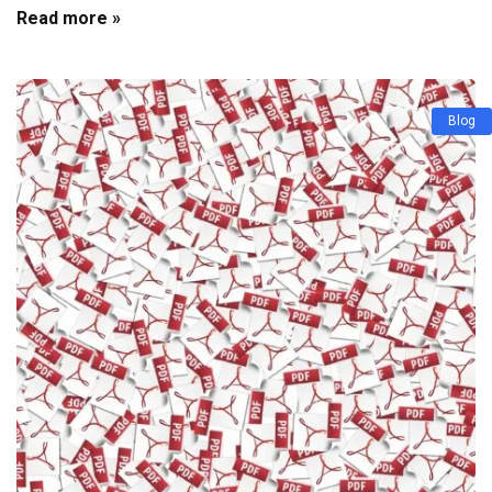
Read more »
Blog