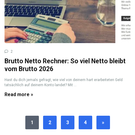
2
Brutto Netto Rechner: So viel Netto bleibt
vom Brutto 2026
Hast du dich jemals gefragt, wie viel von deinem hart erarbeiteten Geld
tatsächlich auf deinem Konto landet? Mit ...
Read more »
1
2
3
4
»