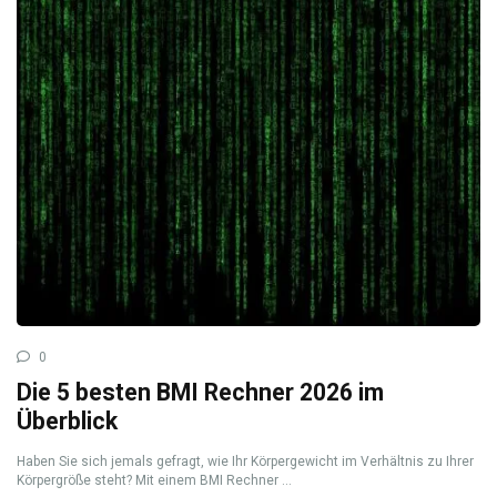
0
Die 5 besten BMI Rechner 2026 im
Überblick
Haben Sie sich jemals gefragt, wie Ihr Körpergewicht im Verhältnis zu Ihrer
Körpergröße steht? Mit einem BMI Rechner ...