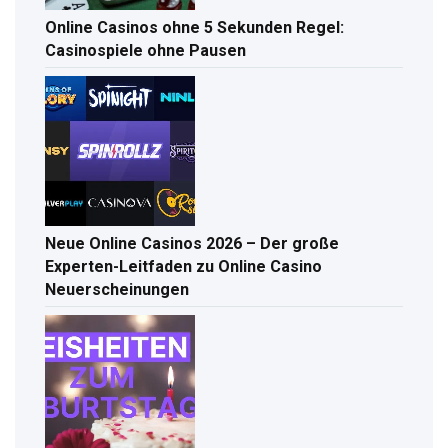
Online Casinos ohne 5 Sekunden Regel:
Casinospiele ohne Pausen
Neue Online Casinos 2026 – Der große
Experten-Leitfaden zu Online Casino
Neuerscheinungen