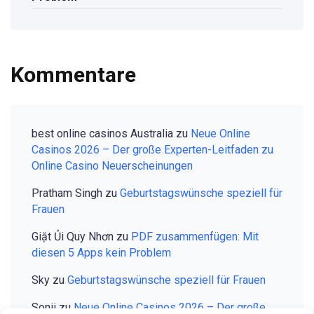
Kommentare
best online casinos Australia
zu
Neue Online
Casinos 2026 – Der große Experten-Leitfaden zu
Online Casino Neuerscheinungen
Pratham Singh
zu
Geburtstagswünsche speziell für
Frauen
Giặt Ủi Quy Nhơn
zu
PDF zusammenfügen: Mit
diesen 5 Apps kein Problem
Sky
zu
Geburtstagswünsche speziell für Frauen
Sonii
zu
Neue Online Casinos 2026 – Der große