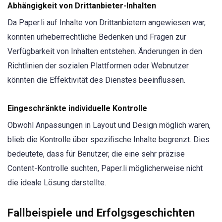
Abhängigkeit von Drittanbieter-Inhalten
Da Paper.li auf Inhalte von Drittanbietern angewiesen war,
konnten urheberrechtliche Bedenken und Fragen zur
Verfügbarkeit von Inhalten entstehen. Änderungen in den
Richtlinien der sozialen Plattformen oder Webnutzer
könnten die Effektivität des Dienstes beeinflussen.
Eingeschränkte individuelle Kontrolle
Obwohl Anpassungen in Layout und Design möglich waren,
blieb die Kontrolle über spezifische Inhalte begrenzt. Dies
bedeutete, dass für Benutzer, die eine sehr präzise
Content-Kontrolle suchten, Paper.li möglicherweise nicht
die ideale Lösung darstellte.
Fallbeispiele und Erfolgsgeschichten