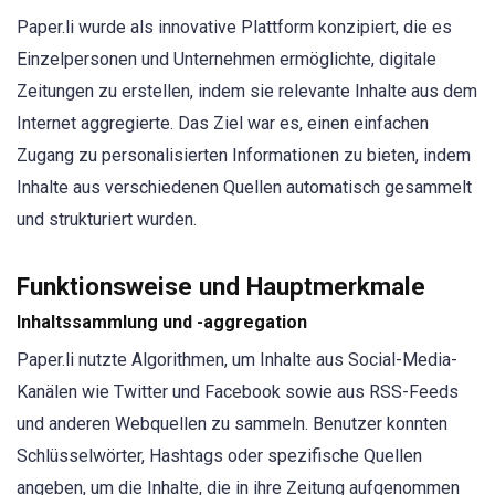
Paper.li wurde als innovative Plattform konzipiert, die es
Einzelpersonen und Unternehmen ermöglichte, digitale
Zeitungen zu erstellen, indem sie relevante Inhalte aus dem
Internet aggregierte. Das Ziel war es, einen einfachen
Zugang zu personalisierten Informationen zu bieten, indem
Inhalte aus verschiedenen Quellen automatisch gesammelt
und strukturiert wurden.
Funktionsweise und Hauptmerkmale
Inhaltssammlung und -aggregation
Paper.li nutzte Algorithmen, um Inhalte aus Social-Media-
Kanälen wie Twitter und Facebook sowie aus RSS-Feeds
und anderen Webquellen zu sammeln. Benutzer konnten
Schlüsselwörter, Hashtags oder spezifische Quellen
angeben, um die Inhalte, die in ihre Zeitung aufgenommen