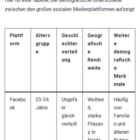
Hier ist eine Tabelle, die demografische Unterschiede
zwischen den großen sozialen Medienplattformen aufzeigt:
Plattf
Alters
Geschl
Geogr
Weiter
orm
grupp
echter
afisch
e
e
verteil
e
demog
ung
Reich
rafisch
weite
e
Merk
male
Facebo
25-34
Ungefä
Weltwe
Häufig
ok
Jahre
hr
it,
von
gleich
starke
Familie
verteilt
Präsen
n und
z in
älteren