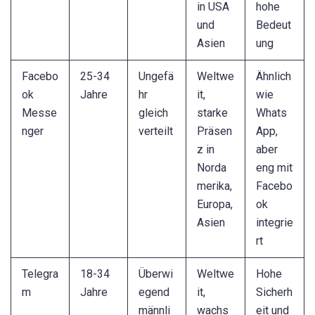
in USA
hohe
und
Bedeut
Asien
ung
Facebo
25-34
Ungefä
Weltwe
Ähnlich
ok
Jahre
hr
it,
wie
Messe
gleich
starke
Whats
nger
verteilt
Präsen
App,
z in
aber
Norda
eng mit
merika,
Facebo
Europa,
ok
Asien
integrie
rt
Telegra
18-34
Überwi
Weltwe
Hohe
m
Jahre
egend
it,
Sicherh
männli
wachs
eit und