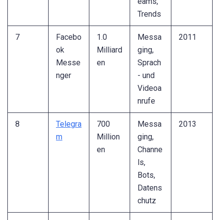
eams,
Trends
7
Facebo
1.0
Messa
2011
ok
Milliard
ging,
Messe
en
Sprach
nger
- und
Videoa
nrufe
8
Telegra
700
Messa
2013
m
Million
ging,
en
Channe
ls,
Bots,
Datens
chutz