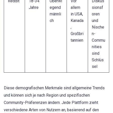
Reddit
18-34
Überwi
Vor
Diskus
Jahre
egend
allem
sionsf
männli
in USA,
oren
ch
Kanada
und
,
Nische
Großbri
n-
tannien
Commu
nities
sind
Schlüs
sel
Diese demografischen Merkmale sind allgemeine Trends
und können sich je nach Region und spezifischen
Community-Präferenzen ändern. Jede Plattform zieht
verschiedene Arten von Nutzern an, basierend auf den