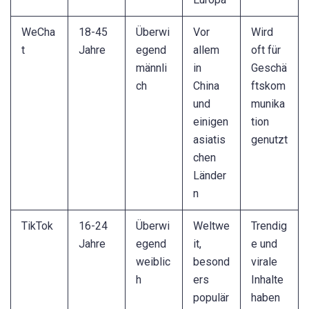
WeCha
18-45
Überwi
Vor
Wird
t
Jahre
egend
allem
oft für
männli
in
Geschä
ch
China
ftskom
und
munika
einigen
tion
asiatis
genutzt
chen
Länder
n
TikTok
16-24
Überwi
Weltwe
Trendig
Jahre
egend
it,
e und
weiblic
besond
virale
h
ers
Inhalte
populär
haben