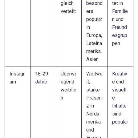
gleich
besond
tet in
verteilt
ers
Familie
populär
n und
in
Freund
Europa,
esgrup
Lateina
pen
merika,
Asien
Instagr
18-29
Überwi
Weltwe
Kreativ
am
Jahre
egend
it,
e und
weiblic
starke
visuell
h
Präsen
e
z in
Inhalte
Norda
sind
merika
populär
und
Europa