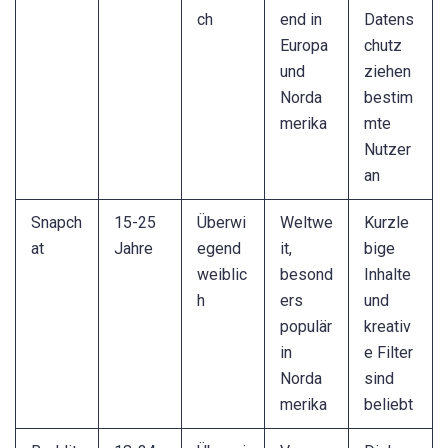
ch
end in
Datens
Europa
chutz
und
ziehen
Norda
bestim
merika
mte
Nutzer
an
Snapch
15-25
Überwi
Weltwe
Kurzle
at
Jahre
egend
it,
bige
weiblic
besond
Inhalte
h
ers
und
populär
kreativ
in
e Filter
Norda
sind
merika
beliebt