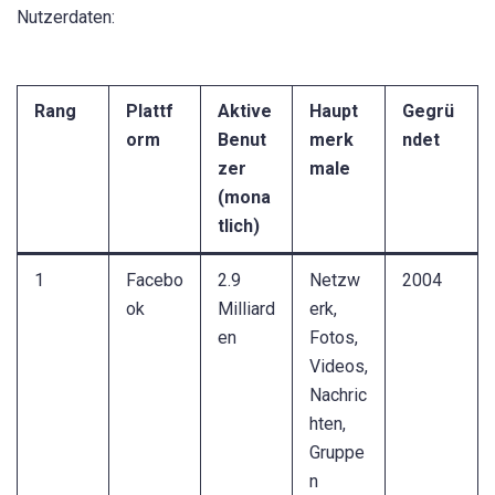
Nutzerdaten:
Rang
Plattf
Aktive
Haupt
Gegrü
orm
Benut
merk
ndet
zer
male
(mona
tlich)
1
Facebo
2.9
Netzw
2004
ok
Milliard
erk,
en
Fotos,
Videos,
Nachric
hten,
Gruppe
n