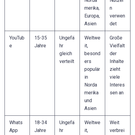
Norda
Nutzer
merika,
n
Europa,
verwen
Asien
det
YouTub
15-35
Ungefä
Weltwe
Große
e
Jahre
hr
it,
Vielfalt
gleich
besond
der
verteilt
ers
Inhalte
populär
zieht
in
viele
Norda
Interes
merika
sen an
und
Asien
Whats
18-34
Ungefä
Weltwe
Weit
App
Jahre
hr
it,
verbrei