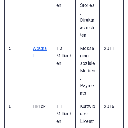
en
Stories
,
Direktn
achrich
ten
5
WeCha
1.3
Messa
2011
t
Milliard
ging,
en
soziale
Medien
,
Payme
nts
6
TikTok
1.1
Kurzvid
2016
Milliard
eos,
en
Livestr