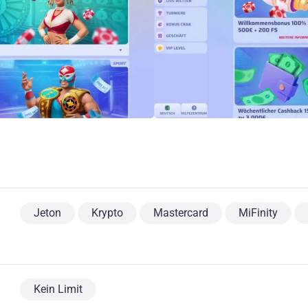
Jeton
Krypto
Mastercard
MiFinity
Kein Limit