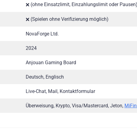
(ohne Einsatzlimit, Einzahlungslimit oder Pausen
❌
(Spielen ohne Verifizierung möglich)
❌
NovaForge Ltd.
2024
Anjouan Gaming Board
Deutsch, Englisch
Live-Chat, Mail, Kontaktformular
Überweisung, Krypto, Visa/Mastercard, Jeton,
MiFin