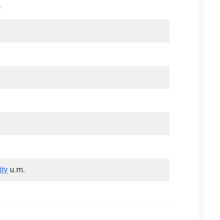
)
ity
u.m.