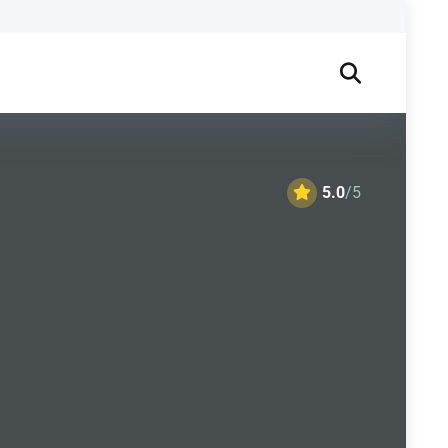
5.0
/5