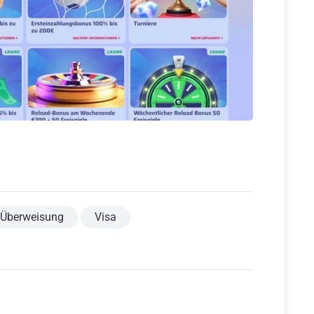
Überweisung
Visa