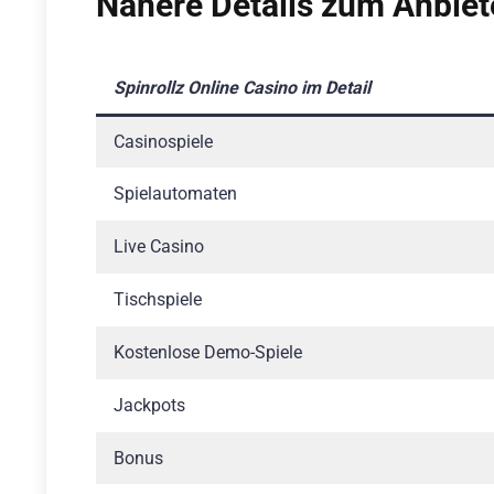
Nähere Details zum Anbiet
Spinrollz Online Casino im Detail
Casinospiele
Spielautomaten
Live Casino
Tischspiele
Kostenlose Demo-Spiele
Jackpots
Bonus