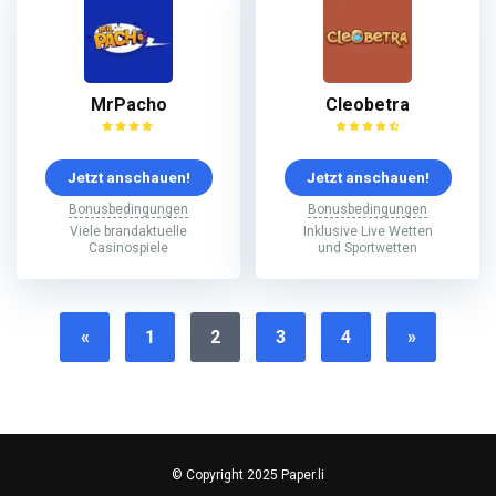
MrPacho
Cleobetra
Jetzt anschauen!
Jetzt anschauen!
Bonusbedingungen
Bonusbedingungen
Viele brandaktuelle
Inklusive Live Wetten
Casinospiele
und Sportwetten
«
1
2
3
4
»
© Copyright 2025 Paper.li