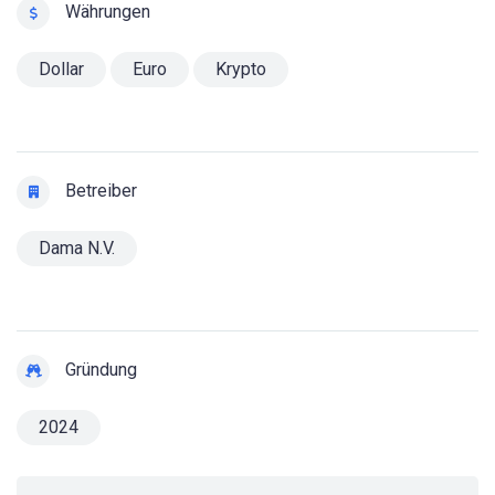
Währungen
Dollar
Euro
Krypto
Betreiber
Dama N.V.
Gründung
2024