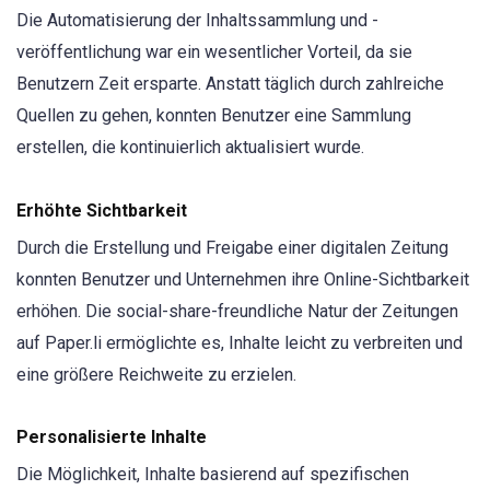
Die Automatisierung der Inhaltssammlung und -
veröffentlichung war ein wesentlicher Vorteil, da sie
Benutzern Zeit ersparte. Anstatt täglich durch zahlreiche
Quellen zu gehen, konnten Benutzer eine Sammlung
erstellen, die kontinuierlich aktualisiert wurde.
Erhöhte Sichtbarkeit
Durch die Erstellung und Freigabe einer digitalen Zeitung
konnten Benutzer und Unternehmen ihre Online-Sichtbarkeit
erhöhen. Die social-share-freundliche Natur der Zeitungen
auf Paper.li ermöglichte es, Inhalte leicht zu verbreiten und
eine größere Reichweite zu erzielen.
Personalisierte Inhalte
Die Möglichkeit, Inhalte basierend auf spezifischen