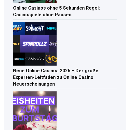
Online Casinos ohne 5 Sekunden Regel:
Casinospiele ohne Pausen
Neue Online Casinos 2026 – Der große
Experten-Leitfaden zu Online Casino
Neuerscheinungen