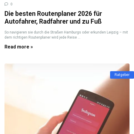
0
Die besten Routenplaner 2026 für
Autofahrer, Radfahrer und zu Fuß
So navigieren sie durch die Straßen Hamburgs oder erkunden Leipzig – mit
dem richtigen Routenplaner wird jede Reise ...
Read more »
Ratgeber