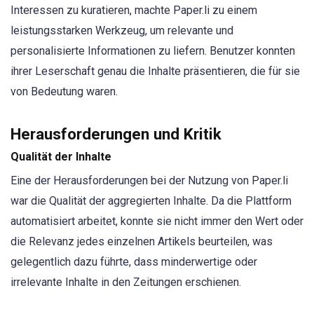
Interessen zu kuratieren, machte Paper.li zu einem
leistungsstarken Werkzeug, um relevante und
personalisierte Informationen zu liefern. Benutzer konnten
ihrer Leserschaft genau die Inhalte präsentieren, die für sie
von Bedeutung waren.
Herausforderungen und Kritik
Qualität der Inhalte
Eine der Herausforderungen bei der Nutzung von Paper.li
war die Qualität der aggregierten Inhalte. Da die Plattform
automatisiert arbeitet, konnte sie nicht immer den Wert oder
die Relevanz jedes einzelnen Artikels beurteilen, was
gelegentlich dazu führte, dass minderwertige oder
irrelevante Inhalte in den Zeitungen erschienen.