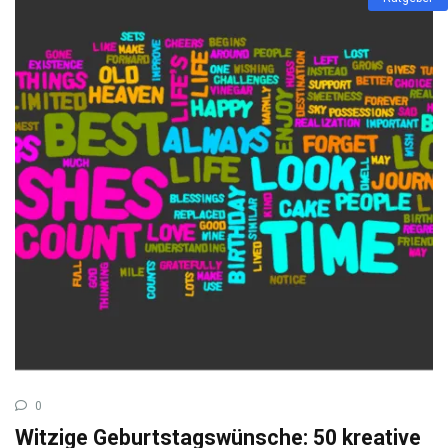
0
Witzige Geburtstagswünsche: 50 kreative