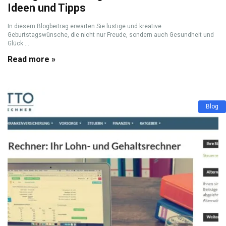
Ideen und Tipps
In diesem Blogbeitrag erwarten Sie lustige und kreative
Geburtstagswünsche, die nicht nur Freude, sondern auch Gesundheit und
Glück ...
Read more »
Blog