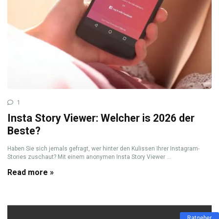
1
Insta Story Viewer: Welcher is 2026 der
Beste?
Haben Sie sich jemals gefragt, wer hinter den Kulissen Ihrer Instagram-
Stories zuschaut? Mit einem anonymen Insta Story Viewer ...
Read more »
Ratgeber