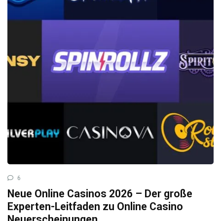
6
Neue Online Casinos 2026 – Der große
Experten-Leitfaden zu Online Casino
Neuerscheinungen