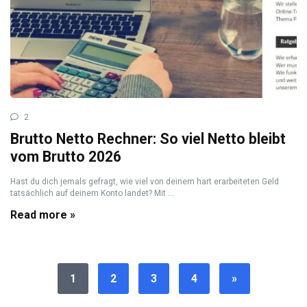
2
Brutto Netto Rechner: So viel Netto bleibt
vom Brutto 2026
Hast du dich jemals gefragt, wie viel von deinem hart erarbeiteten Geld
tatsächlich auf deinem Konto landet? Mit ...
Read more »
1
2
3
4
»