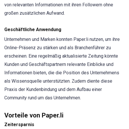
von relevanten Informationen mit ihren Followern ohne
großen zusätzlichen Aufwand.
Geschäftliche Anwendung
Unternehmen und Marken konnten Paper.li nutzen, um ihre
Online-Präsenz zu stärken und als Branchenführer zu
erscheinen. Eine regelmäßig aktualisierte Zeitung könnte
Kunden und Geschäftspartnern relevante Einblicke und
Informationen bieten, die die Position des Unternehmens
als Wissensquelle unterstützten. Zudem diente diese
Praxis der Kundenbindung und dem Aufbau einer
Community rund um das Unternehmen.
Vorteile von Paper.li
Zeitersparnis