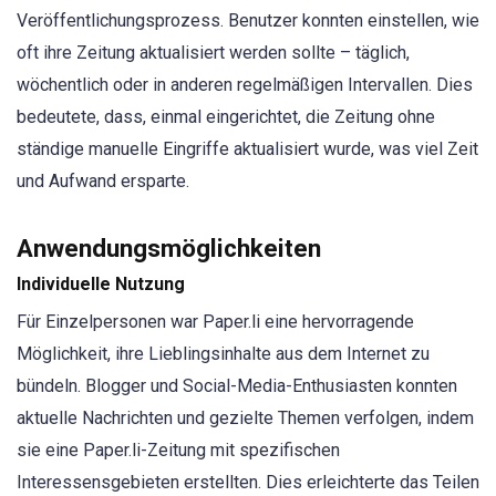
Veröffentlichungsprozess. Benutzer konnten einstellen, wie
oft ihre Zeitung aktualisiert werden sollte – täglich,
wöchentlich oder in anderen regelmäßigen Intervallen. Dies
bedeutete, dass, einmal eingerichtet, die Zeitung ohne
ständige manuelle Eingriffe aktualisiert wurde, was viel Zeit
und Aufwand ersparte.
Anwendungsmöglichkeiten
Individuelle Nutzung
Für Einzelpersonen war Paper.li eine hervorragende
Möglichkeit, ihre Lieblingsinhalte aus dem Internet zu
bündeln. Blogger und Social-Media-Enthusiasten konnten
aktuelle Nachrichten und gezielte Themen verfolgen, indem
sie eine Paper.li-Zeitung mit spezifischen
Interessensgebieten erstellten. Dies erleichterte das Teilen