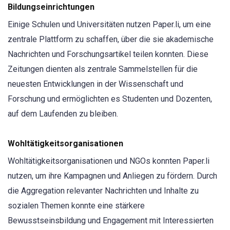
Bildungseinrichtungen
Einige Schulen und Universitäten nutzen Paper.li, um eine
zentrale Plattform zu schaffen, über die sie akademische
Nachrichten und Forschungsartikel teilen konnten. Diese
Zeitungen dienten als zentrale Sammelstellen für die
neuesten Entwicklungen in der Wissenschaft und
Forschung und ermöglichten es Studenten und Dozenten,
auf dem Laufenden zu bleiben.
Wohltätigkeitsorganisationen
Wohltätigkeitsorganisationen und NGOs konnten Paper.li
nutzen, um ihre Kampagnen und Anliegen zu fördern. Durch
die Aggregation relevanter Nachrichten und Inhalte zu
sozialen Themen konnte eine stärkere
Bewusstseinsbildung und Engagement mit Interessierten