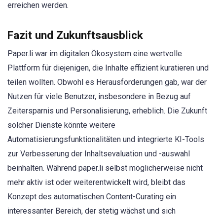
erreichen werden.
Fazit und Zukunftsausblick
Paper.li war im digitalen Ökosystem eine wertvolle
Plattform für diejenigen, die Inhalte effizient kuratieren und
teilen wollten. Obwohl es Herausforderungen gab, war der
Nutzen für viele Benutzer, insbesondere in Bezug auf
Zeitersparnis und Personalisierung, erheblich. Die Zukunft
solcher Dienste könnte weitere
Automatisierungsfunktionalitäten und integrierte KI-Tools
zur Verbesserung der Inhaltsevaluation und -auswahl
beinhalten. Während paper.li selbst möglicherweise nicht
mehr aktiv ist oder weiterentwickelt wird, bleibt das
Konzept des automatischen Content-Curating ein
interessanter Bereich, der stetig wächst und sich