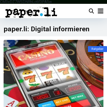
CM3xDZ7WSDNRhLc6f3PA5w
paper.li: Digital informieren
Ratgeber