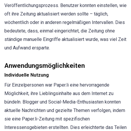
Veröffentlichungsprozess. Benutzer konnten einstellen, wie
oft ihre Zeitung aktualisiert werden sollte – täglich,
wöchentlich oder in anderen regelmäßigen Intervallen. Dies
bedeutete, dass, einmal eingerichtet, die Zeitung ohne
ständige manuelle Eingriffe aktualisiert wurde, was viel Zeit
und Aufwand ersparte.
Anwendungsmöglichkeiten
Individuelle Nutzung
Für Einzelpersonen war Paper.li eine hervorragende
Möglichkeit, ihre Lieblingsinhalte aus dem Internet zu
bündeln. Blogger und Social-Media-Enthusiasten konnten
aktuelle Nachrichten und gezielte Themen verfolgen, indem
sie eine Paper.li-Zeitung mit spezifischen
Interessensgebieten erstellten. Dies erleichterte das Teilen