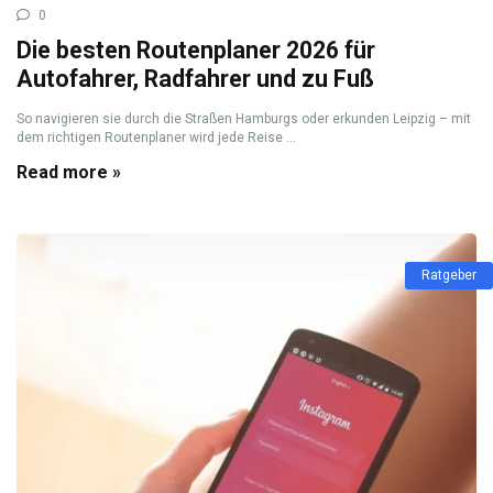
0
Die besten Routenplaner 2026 für
Autofahrer, Radfahrer und zu Fuß
So navigieren sie durch die Straßen Hamburgs oder erkunden Leipzig – mit
dem richtigen Routenplaner wird jede Reise ...
Read more »
Ratgeber