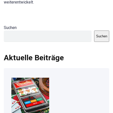
weiterentwickelt.
Suchen
Suchen
Aktuelle Beiträge