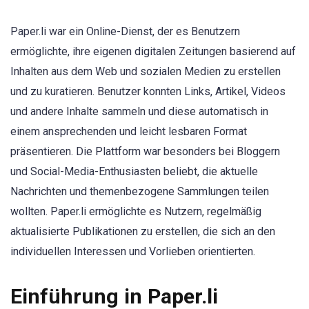
Paper.li war ein Online-Dienst, der es Benutzern
ermöglichte, ihre eigenen digitalen Zeitungen basierend auf
Inhalten aus dem Web und sozialen Medien zu erstellen
und zu kuratieren. Benutzer konnten Links, Artikel, Videos
und andere Inhalte sammeln und diese automatisch in
einem ansprechenden und leicht lesbaren Format
präsentieren. Die Plattform war besonders bei Bloggern
und Social-Media-Enthusiasten beliebt, die aktuelle
Nachrichten und themenbezogene Sammlungen teilen
wollten. Paper.li ermöglichte es Nutzern, regelmäßig
aktualisierte Publikationen zu erstellen, die sich an den
individuellen Interessen und Vorlieben orientierten.
Einführung in Paper.li