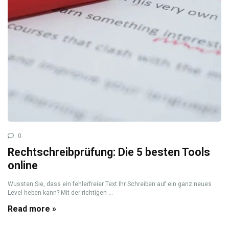
0
Rechtschreibprüfung: Die 5 besten Tools
online
Wussten Sie, dass ein fehlerfreier Text Ihr Schreiben auf ein ganz neues
Level heben kann? Mit der richtigen ...
Read more »