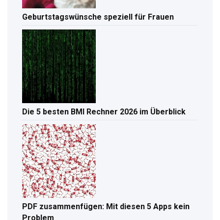
Geburtstagswünsche speziell für Frauen
Die 5 besten BMI Rechner 2026 im Überblick
PDF zusammenfügen: Mit diesen 5 Apps kein
Problem