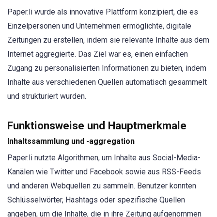
Paper.li wurde als innovative Plattform konzipiert, die es
Einzelpersonen und Unternehmen ermöglichte, digitale
Zeitungen zu erstellen, indem sie relevante Inhalte aus dem
Internet aggregierte. Das Ziel war es, einen einfachen
Zugang zu personalisierten Informationen zu bieten, indem
Inhalte aus verschiedenen Quellen automatisch gesammelt
und strukturiert wurden.
Funktionsweise und Hauptmerkmale
Inhaltssammlung und -aggregation
Paper.li nutzte Algorithmen, um Inhalte aus Social-Media-
Kanälen wie Twitter und Facebook sowie aus RSS-Feeds
und anderen Webquellen zu sammeln. Benutzer konnten
Schlüsselwörter, Hashtags oder spezifische Quellen
angeben, um die Inhalte, die in ihre Zeitung aufgenommen