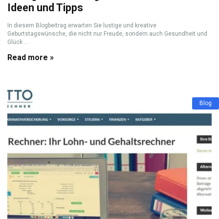
Ideen und Tipps
In diesem Blogbeitrag erwarten Sie lustige und kreative
Geburtstagswünsche, die nicht nur Freude, sondern auch Gesundheit und
Glück ...
Read more »
Blog