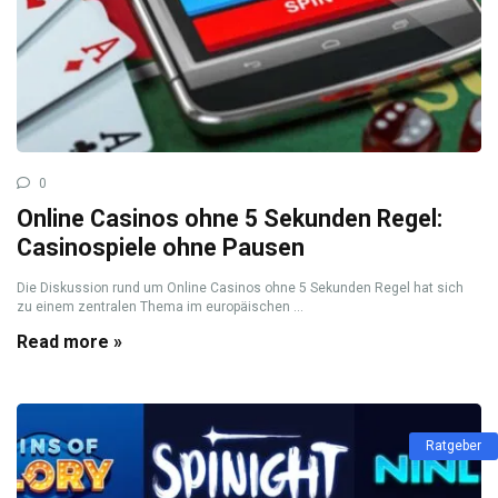
0
Online Casinos ohne 5 Sekunden Regel:
Casinospiele ohne Pausen
Die Diskussion rund um Online Casinos ohne 5 Sekunden Regel hat sich
zu einem zentralen Thema im europäischen ...
Read more »
Ratgeber