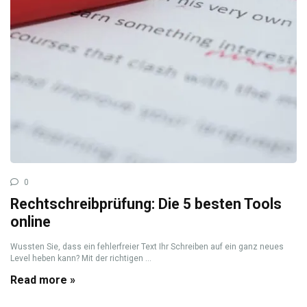
0
Rechtschreibprüfung: Die 5 besten Tools
online
Wussten Sie, dass ein fehlerfreier Text Ihr Schreiben auf ein ganz neues
Level heben kann? Mit der richtigen ...
Read more »