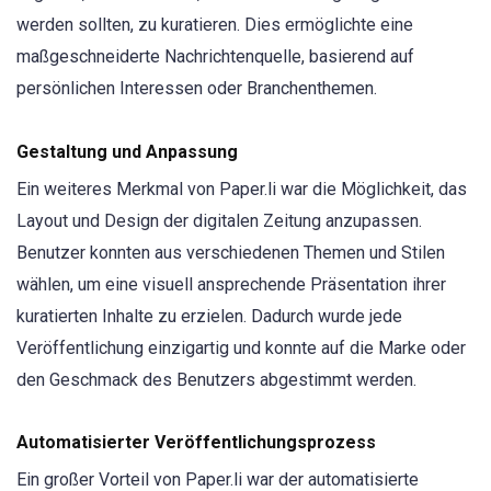
werden sollten, zu kuratieren. Dies ermöglichte eine
maßgeschneiderte Nachrichtenquelle, basierend auf
persönlichen Interessen oder Branchenthemen.
Gestaltung und Anpassung
Ein weiteres Merkmal von Paper.li war die Möglichkeit, das
Layout und Design der digitalen Zeitung anzupassen.
Benutzer konnten aus verschiedenen Themen und Stilen
wählen, um eine visuell ansprechende Präsentation ihrer
kuratierten Inhalte zu erzielen. Dadurch wurde jede
Veröffentlichung einzigartig und konnte auf die Marke oder
den Geschmack des Benutzers abgestimmt werden.
Automatisierter Veröffentlichungsprozess
Ein großer Vorteil von Paper.li war der automatisierte