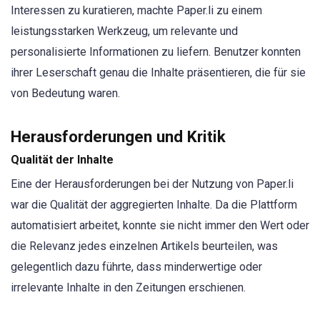
Interessen zu kuratieren, machte Paper.li zu einem
leistungsstarken Werkzeug, um relevante und
personalisierte Informationen zu liefern. Benutzer konnten
ihrer Leserschaft genau die Inhalte präsentieren, die für sie
von Bedeutung waren.
Herausforderungen und Kritik
Qualität der Inhalte
Eine der Herausforderungen bei der Nutzung von Paper.li
war die Qualität der aggregierten Inhalte. Da die Plattform
automatisiert arbeitet, konnte sie nicht immer den Wert oder
die Relevanz jedes einzelnen Artikels beurteilen, was
gelegentlich dazu führte, dass minderwertige oder
irrelevante Inhalte in den Zeitungen erschienen.