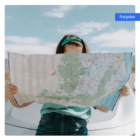
Ratgeber