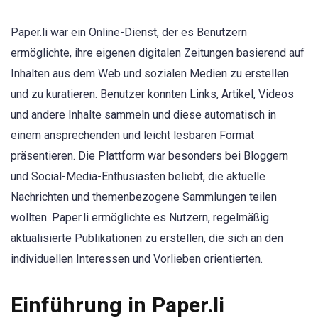
Paper.li war ein Online-Dienst, der es Benutzern
ermöglichte, ihre eigenen digitalen Zeitungen basierend auf
Inhalten aus dem Web und sozialen Medien zu erstellen
und zu kuratieren. Benutzer konnten Links, Artikel, Videos
und andere Inhalte sammeln und diese automatisch in
einem ansprechenden und leicht lesbaren Format
präsentieren. Die Plattform war besonders bei Bloggern
und Social-Media-Enthusiasten beliebt, die aktuelle
Nachrichten und themenbezogene Sammlungen teilen
wollten. Paper.li ermöglichte es Nutzern, regelmäßig
aktualisierte Publikationen zu erstellen, die sich an den
individuellen Interessen und Vorlieben orientierten.
Einführung in Paper.li