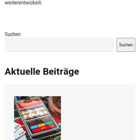
weiterentwickelt.
Suchen
Suchen
Aktuelle Beiträge