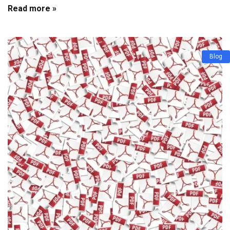
Read more »
Blog