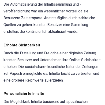
Die Automatisierung der Inhaltssammlung und -
veröffentlichung war ein wesentlicher Vorteil, da sie
Benutzern Zeit ersparte. Anstatt täglich durch zahlreiche
Quellen zu gehen, konnten Benutzer eine Sammlung
erstellen, die kontinuierlich aktualisiert wurde.
Erhöhte Sichtbarkeit
Durch die Erstellung und Freigabe einer digitalen Zeitung
konnten Benutzer und Unternehmen ihre Online-Sichtbarkeit
erhöhen. Die social-share-freundliche Natur der Zeitungen
auf Paper.li ermöglichte es, Inhalte leicht zu verbreiten und
eine größere Reichweite zu erzielen.
Personalisierte Inhalte
Die Möglichkeit, Inhalte basierend auf spezifischen