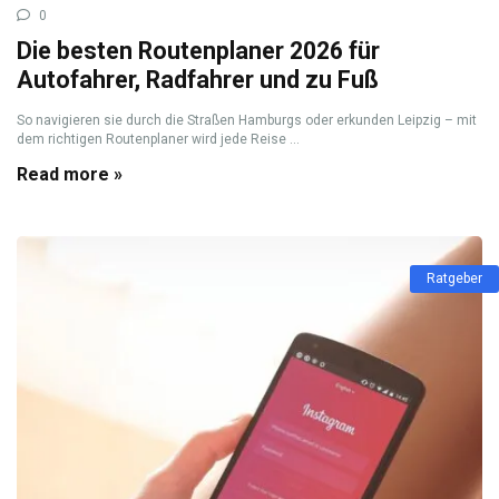
0
Die besten Routenplaner 2026 für
Autofahrer, Radfahrer und zu Fuß
So navigieren sie durch die Straßen Hamburgs oder erkunden Leipzig – mit
dem richtigen Routenplaner wird jede Reise ...
Read more »
Ratgeber