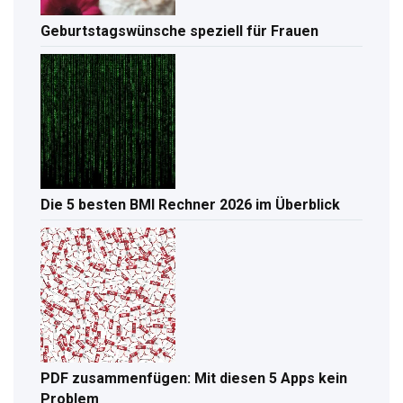
Geburtstagswünsche speziell für Frauen
Die 5 besten BMI Rechner 2026 im Überblick
PDF zusammenfügen: Mit diesen 5 Apps kein
Problem