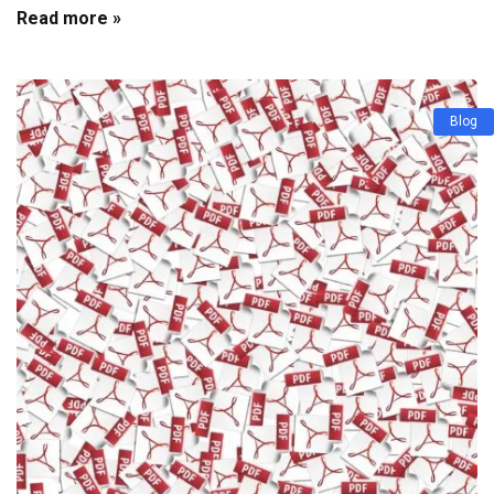
Read more »
Blog