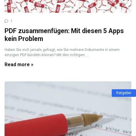
1
PDF zusammenfügen: Mit diesen 5 Apps
kein Problem
Haben Sie sich jemals gefragt, wie Sie mehrere Dokumente in einem
einzigen PDF bündeln können? Mit den richtigen ...
Read more »
Ratgeber