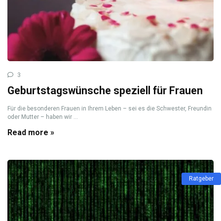
3
Geburtstagswünsche speziell für Frauen
Für die besonderen Frauen in Ihrem Leben – sei es die Schwester, Freundin
oder Mutter – haben wir ...
Read more »
Ratgeber