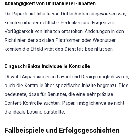
Abhängigkeit von Drittanbieter-Inhalten
Da Paper.li auf Inhalte von Drittanbietern angewiesen war,
konnten urheberrechtliche Bedenken und Fragen zur
Verfügbarkeit von Inhalten entstehen. Änderungen in den
Richtlinien der sozialen Plattformen oder Webnutzer
könnten die Effektivität des Dienstes beeinflussen.
Eingeschränkte individuelle Kontrolle
Obwohl Anpassungen in Layout und Design möglich waren,
blieb die Kontrolle über spezifische Inhalte begrenzt. Dies
bedeutete, dass für Benutzer, die eine sehr präzise
Content-Kontrolle suchten, Paper.li möglicherweise nicht
die ideale Lösung darstellte.
Fallbeispiele und Erfolgsgeschichten