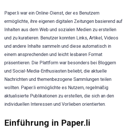
Paper.li war ein Online-Dienst, der es Benutzern
ermöglichte, ihre eigenen digitalen Zeitungen basierend auf
Inhalten aus dem Web und sozialen Medien zu erstellen
und zu kuratieren. Benutzer konnten Links, Artikel, Videos
und andere Inhalte sammeln und diese automatisch in
einem ansprechenden und leicht lesbaren Format
präsentieren. Die Plattform war besonders bei Bloggern
und Social-Media-Enthusiasten beliebt, die aktuelle
Nachrichten und themenbezogene Sammlungen teilen
wollten. Paper.li ermöglichte es Nutzern, regelmäßig
aktualisierte Publikationen zu erstellen, die sich an den
individuellen Interessen und Vorlieben orientierten.
Einführung in Paper.li