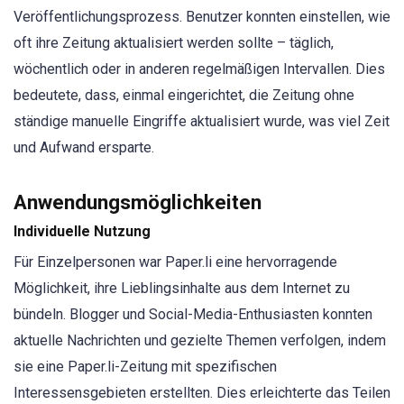
Veröffentlichungsprozess. Benutzer konnten einstellen, wie
oft ihre Zeitung aktualisiert werden sollte – täglich,
wöchentlich oder in anderen regelmäßigen Intervallen. Dies
bedeutete, dass, einmal eingerichtet, die Zeitung ohne
ständige manuelle Eingriffe aktualisiert wurde, was viel Zeit
und Aufwand ersparte.
Anwendungsmöglichkeiten
Individuelle Nutzung
Für Einzelpersonen war Paper.li eine hervorragende
Möglichkeit, ihre Lieblingsinhalte aus dem Internet zu
bündeln. Blogger und Social-Media-Enthusiasten konnten
aktuelle Nachrichten und gezielte Themen verfolgen, indem
sie eine Paper.li-Zeitung mit spezifischen
Interessensgebieten erstellten. Dies erleichterte das Teilen