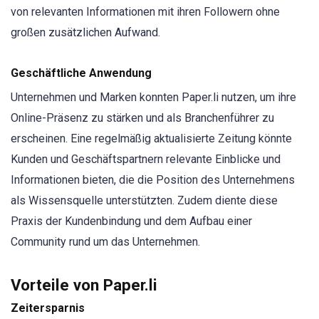
von relevanten Informationen mit ihren Followern ohne
großen zusätzlichen Aufwand.
Geschäftliche Anwendung
Unternehmen und Marken konnten Paper.li nutzen, um ihre
Online-Präsenz zu stärken und als Branchenführer zu
erscheinen. Eine regelmäßig aktualisierte Zeitung könnte
Kunden und Geschäftspartnern relevante Einblicke und
Informationen bieten, die die Position des Unternehmens
als Wissensquelle unterstützten. Zudem diente diese
Praxis der Kundenbindung und dem Aufbau einer
Community rund um das Unternehmen.
Vorteile von Paper.li
Zeitersparnis