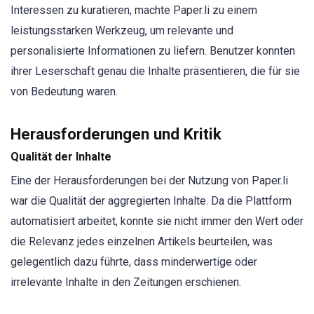
Interessen zu kuratieren, machte Paper.li zu einem
leistungsstarken Werkzeug, um relevante und
personalisierte Informationen zu liefern. Benutzer konnten
ihrer Leserschaft genau die Inhalte präsentieren, die für sie
von Bedeutung waren.
Herausforderungen und Kritik
Qualität der Inhalte
Eine der Herausforderungen bei der Nutzung von Paper.li
war die Qualität der aggregierten Inhalte. Da die Plattform
automatisiert arbeitet, konnte sie nicht immer den Wert oder
die Relevanz jedes einzelnen Artikels beurteilen, was
gelegentlich dazu führte, dass minderwertige oder
irrelevante Inhalte in den Zeitungen erschienen.