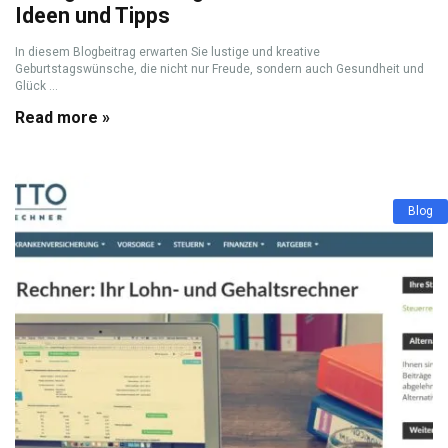
Ideen und Tipps
In diesem Blogbeitrag erwarten Sie lustige und kreative
Geburtstagswünsche, die nicht nur Freude, sondern auch Gesundheit und
Glück ...
Read more »
Blog