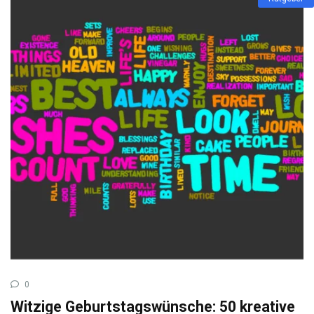
0
Witzige Geburtstagswünsche: 50 kreative