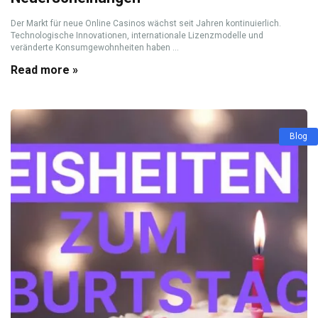
Der Markt für neue Online Casinos wächst seit Jahren kontinuierlich.
Technologische Innovationen, internationale Lizenzmodelle und
veränderte Konsumgewohnheiten haben ...
Read more »
Blog