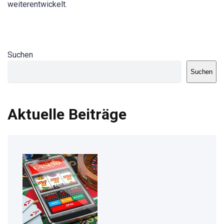
weiterentwickelt.
Suchen
Suchen
Aktuelle Beiträge