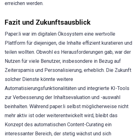
erreichen werden.
Fazit und Zukunftsausblick
Paper.li war im digitalen Ökosystem eine wertvolle
Plattform für diejenigen, die Inhalte effizient kuratieren und
teilen wollten. Obwohl es Herausforderungen gab, war der
Nutzen für viele Benutzer, insbesondere in Bezug auf
Zeitersparnis und Personalisierung, erheblich. Die Zukunft
solcher Dienste könnte weitere
Automatisierungsfunktionalitäten und integrierte KI-Tools
zur Verbesserung der Inhaltsevaluation und -auswahl
beinhalten. Während paper.li selbst möglicherweise nicht
mehr aktiv ist oder weiterentwickelt wird, bleibt das
Konzept des automatischen Content-Curating ein
interessanter Bereich, der stetig wächst und sich