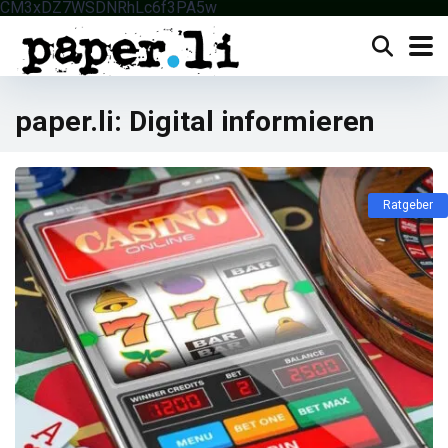
CM3xDZ7WSDNRhLc6f3PA5w
paper.li: Digital informieren
Ratgeber