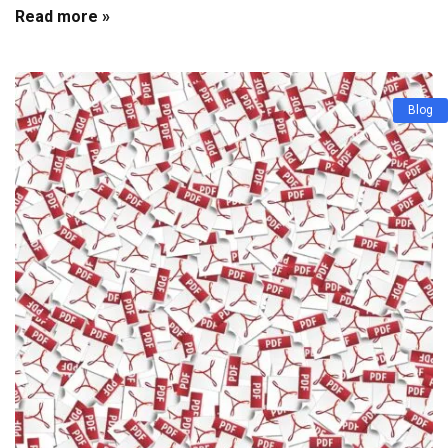
Read more »
Blog