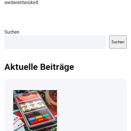
weiterentwickelt.
Suchen
Suchen
Aktuelle Beiträge