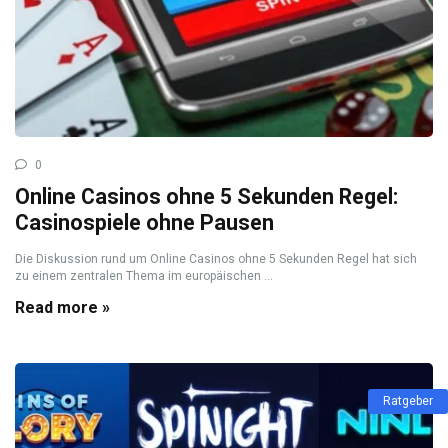
0
Online Casinos ohne 5 Sekunden Regel:
Casinospiele ohne Pausen
Die Diskussion rund um Online Casinos ohne 5 Sekunden Regel hat sich
zu einem zentralen Thema im europäischen ...
Read more »
Ratgeber