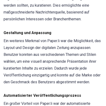
werden sollten, zu kuratieren. Dies ermöglichte eine
maßgeschneiderte Nachrichtenquelle, basierend auf
persönlichen Interessen oder Branchenthemen.
Gestaltung und Anpassung
Ein weiteres Merkmal von Paper.li war die Möglichkeit, das
Layout und Design der digitalen Zeitung anzupassen.
Benutzer konnten aus verschiedenen Themen und Stilen
wählen, um eine visuell ansprechende Präsentation ihrer
kuratierten Inhalte zu erzielen. Dadurch wurde jede
Veröffentlichung einzigartig und konnte auf die Marke oder
den Geschmack des Benutzers abgestimmt werden.
Automatisierter Veröffentlichungsprozess
Ein großer Vorteil von Paper.li war der automatisierte