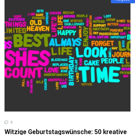
0
Witzige Geburtstagswünsche: 50 kreative