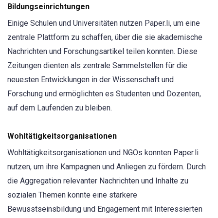
Bildungseinrichtungen
Einige Schulen und Universitäten nutzen Paper.li, um eine
zentrale Plattform zu schaffen, über die sie akademische
Nachrichten und Forschungsartikel teilen konnten. Diese
Zeitungen dienten als zentrale Sammelstellen für die
neuesten Entwicklungen in der Wissenschaft und
Forschung und ermöglichten es Studenten und Dozenten,
auf dem Laufenden zu bleiben.
Wohltätigkeitsorganisationen
Wohltätigkeitsorganisationen und NGOs konnten Paper.li
nutzen, um ihre Kampagnen und Anliegen zu fördern. Durch
die Aggregation relevanter Nachrichten und Inhalte zu
sozialen Themen konnte eine stärkere
Bewusstseinsbildung und Engagement mit Interessierten