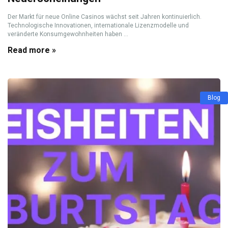
Der Markt für neue Online Casinos wächst seit Jahren kontinuierlich.
Technologische Innovationen, internationale Lizenzmodelle und
veränderte Konsumgewohnheiten haben ...
Read more »
Blog