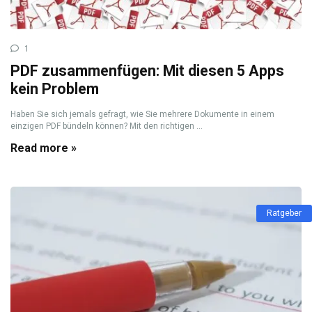
1
PDF zusammenfügen: Mit diesen 5 Apps
kein Problem
Haben Sie sich jemals gefragt, wie Sie mehrere Dokumente in einem
einzigen PDF bündeln können? Mit den richtigen ...
Read more »
Ratgeber