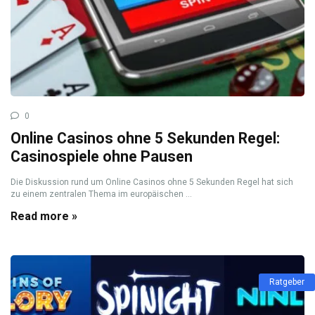
0
Online Casinos ohne 5 Sekunden Regel:
Casinospiele ohne Pausen
Die Diskussion rund um Online Casinos ohne 5 Sekunden Regel hat sich
zu einem zentralen Thema im europäischen ...
Read more »
Ratgeber