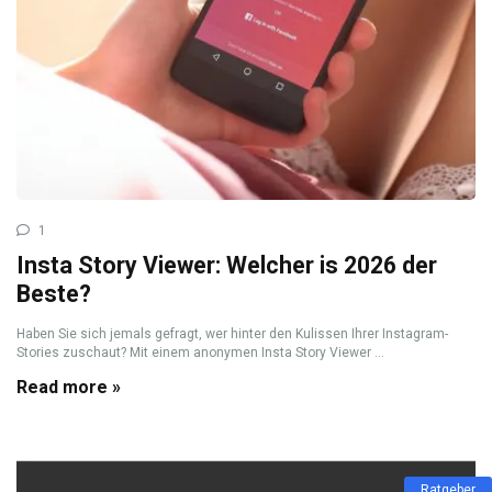
1
Insta Story Viewer: Welcher is 2026 der
Beste?
Haben Sie sich jemals gefragt, wer hinter den Kulissen Ihrer Instagram-
Stories zuschaut? Mit einem anonymen Insta Story Viewer ...
Read more »
Ratgeber