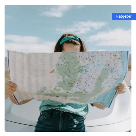
Ratgeber