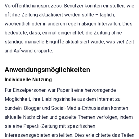
Veröffentlichungsprozess. Benutzer konnten einstellen, wie
oft ihre Zeitung aktualisiert werden sollte – täglich,
wöchentlich oder in anderen regelmäßigen Intervallen. Dies
bedeutete, dass, einmal eingerichtet, die Zeitung ohne
ständige manuelle Eingriffe aktualisiert wurde, was viel Zeit
und Aufwand ersparte.
Anwendungsmöglichkeiten
Individuelle Nutzung
Für Einzelpersonen war Paper.li eine hervorragende
Möglichkeit, ihre Lieblingsinhalte aus dem Internet zu
bündeln. Blogger und Social-Media-Enthusiasten konnten
aktuelle Nachrichten und gezielte Themen verfolgen, indem
sie eine Paper.li-Zeitung mit spezifischen
Interessensgebieten erstellten. Dies erleichterte das Teilen