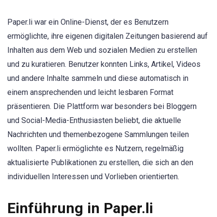
Paper.li war ein Online-Dienst, der es Benutzern
ermöglichte, ihre eigenen digitalen Zeitungen basierend auf
Inhalten aus dem Web und sozialen Medien zu erstellen
und zu kuratieren. Benutzer konnten Links, Artikel, Videos
und andere Inhalte sammeln und diese automatisch in
einem ansprechenden und leicht lesbaren Format
präsentieren. Die Plattform war besonders bei Bloggern
und Social-Media-Enthusiasten beliebt, die aktuelle
Nachrichten und themenbezogene Sammlungen teilen
wollten. Paper.li ermöglichte es Nutzern, regelmäßig
aktualisierte Publikationen zu erstellen, die sich an den
individuellen Interessen und Vorlieben orientierten.
Einführung in Paper.li