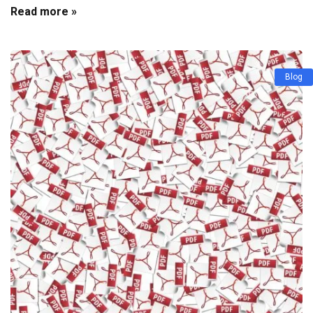
Read more »
Blog