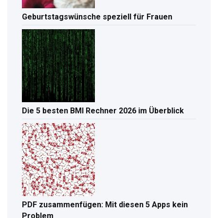
Geburtstagswünsche speziell für Frauen
Die 5 besten BMI Rechner 2026 im Überblick
PDF zusammenfügen: Mit diesen 5 Apps kein
Problem