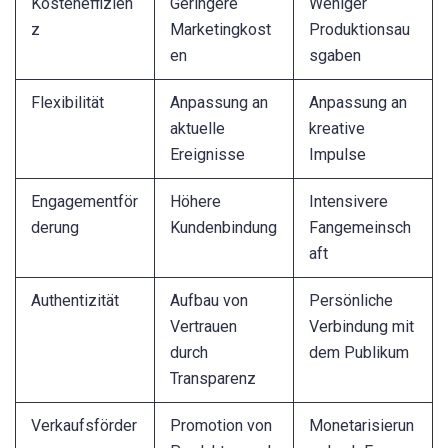
Kosteneffizien
Geringere
Weniger
z
Marketingkost
Produktionsau
en
sgaben
Flexibilität
Anpassung an
Anpassung an
aktuelle
kreative
Ereignisse
Impulse
Engagementför
Höhere
Intensivere
derung
Kundenbindung
Fangemeinsch
aft
Authentizität
Aufbau von
Persönliche
Vertrauen
Verbindung mit
durch
dem Publikum
Transparenz
Verkaufsförder
Promotion von
Monetarisierun