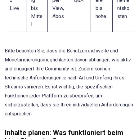
o
ig
per-
Q&A
ere
neme
Live
bis
View,
bis
ntsko
Mitte
Abos
hohe
sten
l
Bitte beachten Sie, dass die Benutzerreichweite und
Monetarisierungsmöglichkeiten davon abhängen, wie aktiv
und engagiert Ihre Community ist. Zudem können
technische Anforderungen je nach Art und Umfang Ihres
Streams variieren. Es ist wichtig, die spezifischen
Funktionen jeder Plattform zu überprüfen, um
sicherzustellen, dass sie Ihren individuellen Anforderungen
entsprechen.
Inhalte planen: Was funktioniert beim