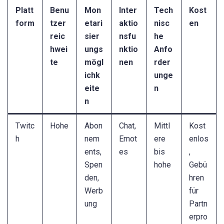
Platt
Benu
Mon
Inter
Tech
Kost
form
tzer
etari
aktio
nisc
en
reic
sier
nsfu
he
hwei
ungs
nktio
Anfo
te
mögl
nen
rder
ichk
unge
eite
n
n
Twitc
Hohe
Abon
Chat,
Mittl
Kost
h
nem
Emot
ere
enlos
ents,
es
bis
,
Spen
hohe
Gebü
den,
hren
Werb
für
ung
Partn
erpro