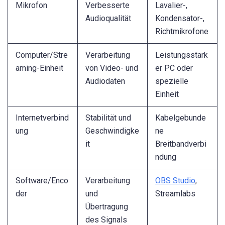
Mikrofon
Verbesserte
Lavalier-,
Audioqualität
Kondensator-,
Richtmikrofone
Computer/Stre
Verarbeitung
Leistungsstark
aming-Einheit
von Video- und
er PC oder
Audiodaten
spezielle
Einheit
Internetverbind
Stabilität und
Kabelgebunde
ung
Geschwindigke
ne
it
Breitbandverbi
ndung
Software/Enco
Verarbeitung
OBS Studio
,
der
und
Streamlabs
Übertragung
des Signals