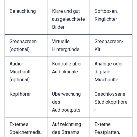
Beleuchtung
Klare und gut
Softboxen,
ausgeleuchtete
Ringlichter
Bilder
Greenscreen
Virtuelle
Greenscreen-
(optional)
Hintergründe
Kit
Audio-
Kontrolle über
Analoge oder
Mischpult
Audiokanäle
digitale
(optional)
Mischpulte
Kopfhörer
Überwachung
Geschlossene
des
Studiokopfhöre
Audiooutputs
r
Externes
Aufzeichnung
Externe
Speichermediu
des Streams
Festplatten,