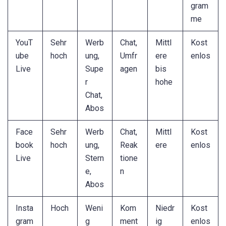
gram
me
YouT
Sehr
Werb
Chat,
Mittl
Kost
ube
hoch
ung,
Umfr
ere
enlos
Live
Supe
agen
bis
r
hohe
Chat,
Abos
Face
Sehr
Werb
Chat,
Mittl
Kost
book
hoch
ung,
Reak
ere
enlos
Live
Stern
tione
e,
n
Abos
Insta
Hoch
Weni
Kom
Niedr
Kost
gram
g
ment
ig
enlos