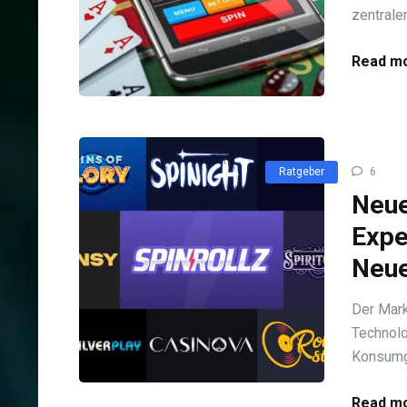
zentrale
Read mo
Ratgeber
6
Neue
Expe
Neue
Der Mark
Technolo
Konsumg
Read mo