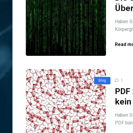
Über
Haben Si
Körpergr
Read mo
Blog
1
PDF 
kein
Haben Si
PDF bünd