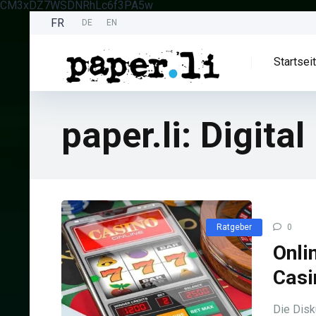
CM3xDZ7WSDNRhLc6f3PA5w
FR
DE
EN
Startsei
paper.li: Digita
Ratgeber
0
Onli
Casi
Die Disk