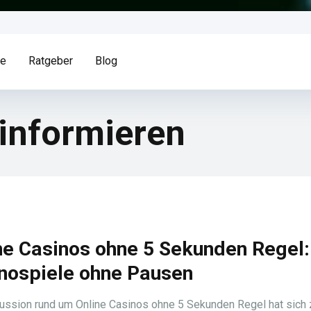
te
Ratgeber
Blog
l informieren
ne Casinos ohne 5 Sekunden Regel:
nospiele ohne Pausen
ussion rund um Online Casinos ohne 5 Sekunden Regel hat sich