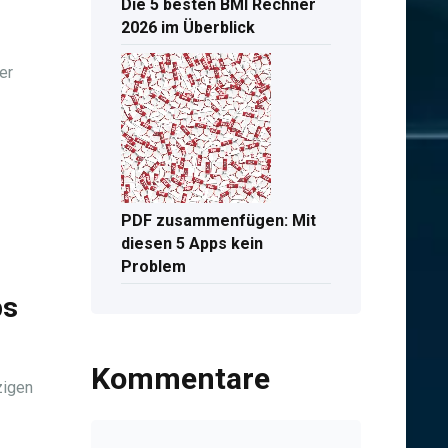
Die 5 besten BMI Rechner
2026 im Überblick
er
PDF zusammenfügen: Mit
diesen 5 Apps kein
Problem
ps
Kommentare
zigen