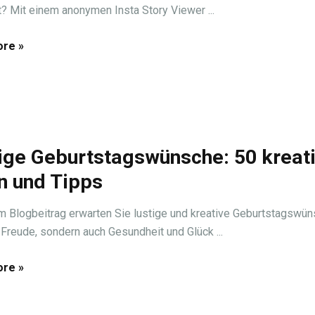
? Mit einem anonymen Insta Story Viewer ...
re »
ige Geburtstagswünsche: 50 kreat
n und Tipps
m Blogbeitrag erwarten Sie lustige und kreative Geburtstagswün
r Freude, sondern auch Gesundheit und Glück ...
re »