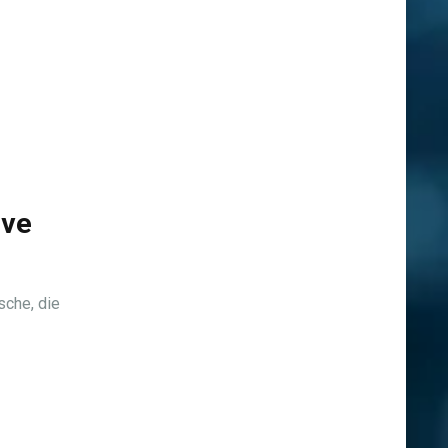
ive
sche, die