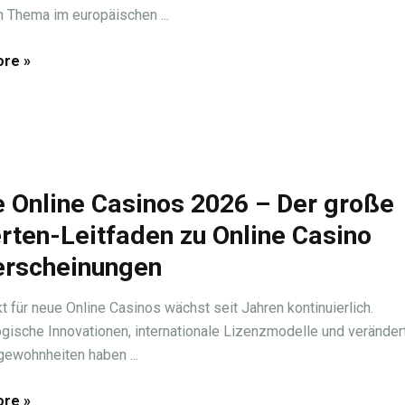
n Thema im europäischen ...
re »
 Online Casinos 2026 – Der große
rten-Leitfaden zu Online Casino
rscheinungen
t für neue Online Casinos wächst seit Jahren kontinuierlich.
gische Innovationen, internationale Lizenzmodelle und veränder
ewohnheiten haben ...
re »