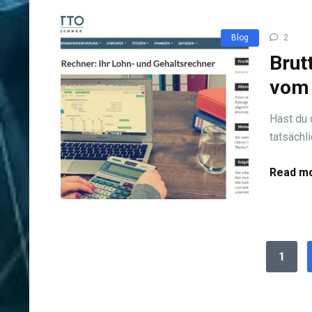
Blog
2
Brut
vom 
Hast du 
tatsächli
Read mo
1