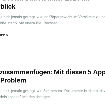
blick
e sich jemals gefragt, wie Ihr Körpergewicht im Verhältnis zu Ihr
öße steht? Mit einem BMI Rechner ...
re »
zusammenfügen: Mit diesen 5 Ap
 Problem
e sich jemals gefragt, wie Sie mehrere Dokumente in einem ein
eln können? Mit den richtigen ...