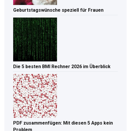
Geburtstagswünsche speziell für Frauen
Die 5 besten BMI Rechner 2026 im Überblick
PDF zusammenfügen: Mit diesen 5 Apps kein
Problem