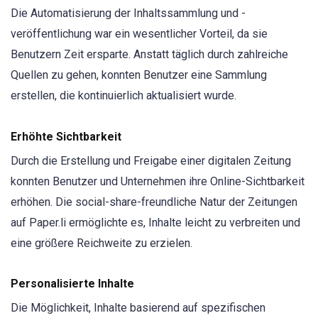
Die Automatisierung der Inhaltssammlung und -
veröffentlichung war ein wesentlicher Vorteil, da sie
Benutzern Zeit ersparte. Anstatt täglich durch zahlreiche
Quellen zu gehen, konnten Benutzer eine Sammlung
erstellen, die kontinuierlich aktualisiert wurde.
Erhöhte Sichtbarkeit
Durch die Erstellung und Freigabe einer digitalen Zeitung
konnten Benutzer und Unternehmen ihre Online-Sichtbarkeit
erhöhen. Die social-share-freundliche Natur der Zeitungen
auf Paper.li ermöglichte es, Inhalte leicht zu verbreiten und
eine größere Reichweite zu erzielen.
Personalisierte Inhalte
Die Möglichkeit, Inhalte basierend auf spezifischen