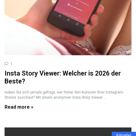
1
Insta Story Viewer: Welcher is 2026 der
Beste?
Haben Sie sich jemals gefragt, wer hinter den Kulissen Ihrer Instagram-
Stories zuschaut? Mit einem anonymen Insta Story Viewer ...
Read more »
Ratgeber