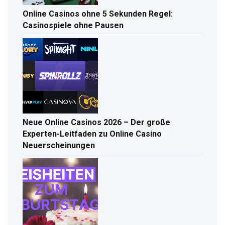
Online Casinos ohne 5 Sekunden Regel:
Casinospiele ohne Pausen
Neue Online Casinos 2026 – Der große
Experten-Leitfaden zu Online Casino
Neuerscheinungen