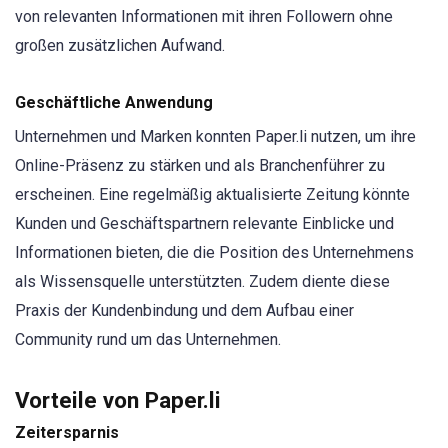
von relevanten Informationen mit ihren Followern ohne
großen zusätzlichen Aufwand.
Geschäftliche Anwendung
Unternehmen und Marken konnten Paper.li nutzen, um ihre
Online-Präsenz zu stärken und als Branchenführer zu
erscheinen. Eine regelmäßig aktualisierte Zeitung könnte
Kunden und Geschäftspartnern relevante Einblicke und
Informationen bieten, die die Position des Unternehmens
als Wissensquelle unterstützten. Zudem diente diese
Praxis der Kundenbindung und dem Aufbau einer
Community rund um das Unternehmen.
Vorteile von Paper.li
Zeitersparnis