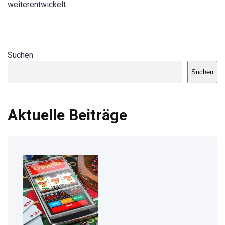
weiterentwickelt.
Suchen
Suchen
Aktuelle Beiträge