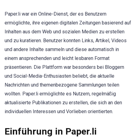
Paper.li war ein Online-Dienst, der es Benutzern
ermöglichte, ihre eigenen digitalen Zeitungen basierend auf
Inhalten aus dem Web und sozialen Medien zu erstellen
und zu kuratieren. Benutzer konnten Links, Artikel, Videos
und andere Inhalte sammeln und diese automatisch in
einem ansprechenden und leicht lesbaren Format
präsentieren. Die Plattform war besonders bei Bloggern
und Social-Media-Enthusiasten beliebt, die aktuelle
Nachrichten und themenbezogene Sammlungen teilen
wollten. Paper.li ermöglichte es Nutzern, regelmäßig
aktualisierte Publikationen zu erstellen, die sich an den
individuellen Interessen und Vorlieben orientierten.
Einführung in Paper.li