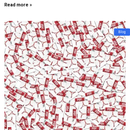
Read more »
Blog