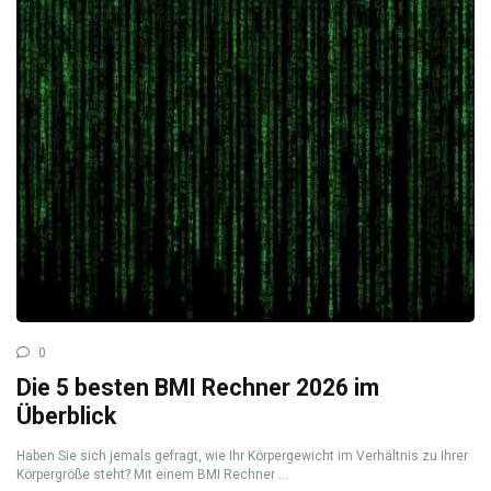
0
Die 5 besten BMI Rechner 2026 im
Überblick
Haben Sie sich jemals gefragt, wie Ihr Körpergewicht im Verhältnis zu Ihrer
Körpergröße steht? Mit einem BMI Rechner ...