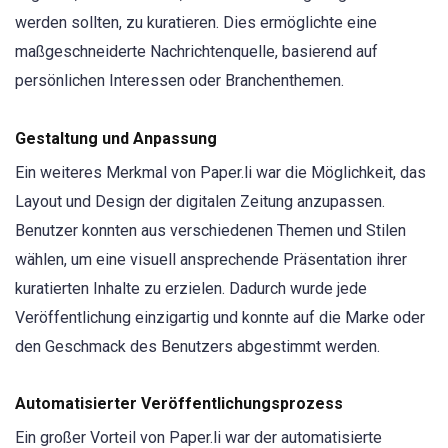
werden sollten, zu kuratieren. Dies ermöglichte eine
maßgeschneiderte Nachrichtenquelle, basierend auf
persönlichen Interessen oder Branchenthemen.
Gestaltung und Anpassung
Ein weiteres Merkmal von Paper.li war die Möglichkeit, das
Layout und Design der digitalen Zeitung anzupassen.
Benutzer konnten aus verschiedenen Themen und Stilen
wählen, um eine visuell ansprechende Präsentation ihrer
kuratierten Inhalte zu erzielen. Dadurch wurde jede
Veröffentlichung einzigartig und konnte auf die Marke oder
den Geschmack des Benutzers abgestimmt werden.
Automatisierter Veröffentlichungsprozess
Ein großer Vorteil von Paper.li war der automatisierte