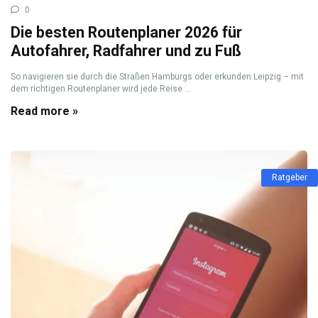
0
Die besten Routenplaner 2026 für
Autofahrer, Radfahrer und zu Fuß
So navigieren sie durch die Straßen Hamburgs oder erkunden Leipzig – mit
dem richtigen Routenplaner wird jede Reise ...
Read more »
Ratgeber