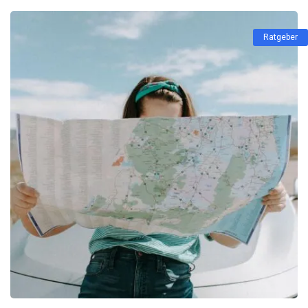
Ratgeber