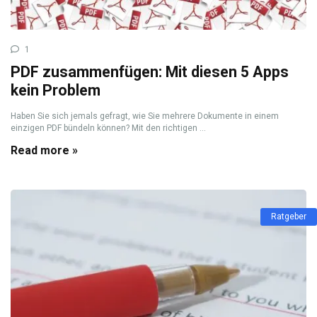
1
PDF zusammenfügen: Mit diesen 5 Apps
kein Problem
Haben Sie sich jemals gefragt, wie Sie mehrere Dokumente in einem
einzigen PDF bündeln können? Mit den richtigen ...
Read more »
Ratgeber