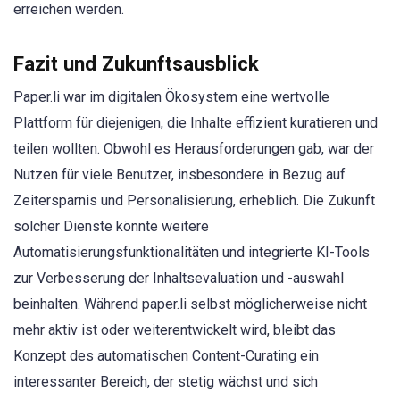
erreichen werden.
Fazit und Zukunftsausblick
Paper.li war im digitalen Ökosystem eine wertvolle
Plattform für diejenigen, die Inhalte effizient kuratieren und
teilen wollten. Obwohl es Herausforderungen gab, war der
Nutzen für viele Benutzer, insbesondere in Bezug auf
Zeitersparnis und Personalisierung, erheblich. Die Zukunft
solcher Dienste könnte weitere
Automatisierungsfunktionalitäten und integrierte KI-Tools
zur Verbesserung der Inhaltsevaluation und -auswahl
beinhalten. Während paper.li selbst möglicherweise nicht
mehr aktiv ist oder weiterentwickelt wird, bleibt das
Konzept des automatischen Content-Curating ein
interessanter Bereich, der stetig wächst und sich