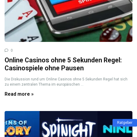
0
Online Casinos ohne 5 Sekunden Regel:
Casinospiele ohne Pausen
Die Diskussion rund um Online Casinos ohne 5 Sekunden Regel hat sich
zu einem zentralen Thema im europäischen ...
Read more »
Ratgeber