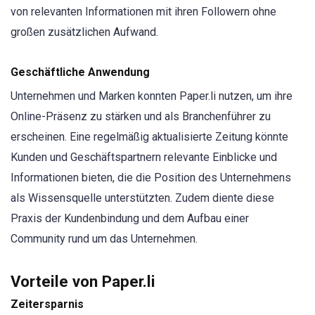
von relevanten Informationen mit ihren Followern ohne
großen zusätzlichen Aufwand.
Geschäftliche Anwendung
Unternehmen und Marken konnten Paper.li nutzen, um ihre
Online-Präsenz zu stärken und als Branchenführer zu
erscheinen. Eine regelmäßig aktualisierte Zeitung könnte
Kunden und Geschäftspartnern relevante Einblicke und
Informationen bieten, die die Position des Unternehmens
als Wissensquelle unterstützten. Zudem diente diese
Praxis der Kundenbindung und dem Aufbau einer
Community rund um das Unternehmen.
Vorteile von Paper.li
Zeitersparnis