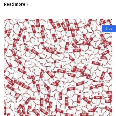
Read more »
Blog