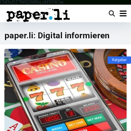
CM3xDZ7WSDNRhLc6f3PA5w
paper.li: Digital informieren
Ratgeber