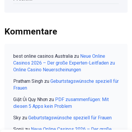
Kommentare
best online casinos Australia
zu
Neue Online
Casinos 2026 – Der große Experten-Leitfaden zu
Online Casino Neuerscheinungen
Pratham Singh
zu
Geburtstagswünsche speziell für
Frauen
Giặt Ủi Quy Nhơn
zu
PDF zusammenfügen: Mit
diesen 5 Apps kein Problem
Sky
zu
Geburtstagswünsche speziell für Frauen
Sonii
zu
Neue Online Casinos 2026 – Der große