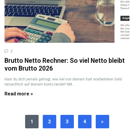
2
Brutto Netto Rechner: So viel Netto bleibt
vom Brutto 2026
Hast du dich jemals gefragt, wie viel von deinem hart erarbeiteten Geld
tatsächlich auf deinem Konto landet? Mit ...
Read more »
1
2
3
4
»