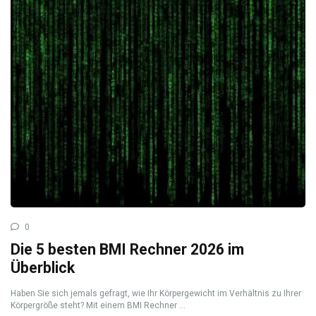
0
Die 5 besten BMI Rechner 2026 im
Überblick
Haben Sie sich jemals gefragt, wie Ihr Körpergewicht im Verhältnis zu Ihrer
Körpergröße steht? Mit einem BMI Rechner ...