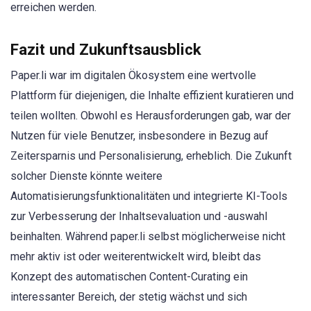
erreichen werden.
Fazit und Zukunftsausblick
Paper.li war im digitalen Ökosystem eine wertvolle
Plattform für diejenigen, die Inhalte effizient kuratieren und
teilen wollten. Obwohl es Herausforderungen gab, war der
Nutzen für viele Benutzer, insbesondere in Bezug auf
Zeitersparnis und Personalisierung, erheblich. Die Zukunft
solcher Dienste könnte weitere
Automatisierungsfunktionalitäten und integrierte KI-Tools
zur Verbesserung der Inhaltsevaluation und -auswahl
beinhalten. Während paper.li selbst möglicherweise nicht
mehr aktiv ist oder weiterentwickelt wird, bleibt das
Konzept des automatischen Content-Curating ein
interessanter Bereich, der stetig wächst und sich