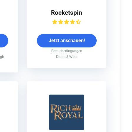
Rocketspin
Jetzt anschauen!
Bonusbedingungen
igh
Drops & Wins