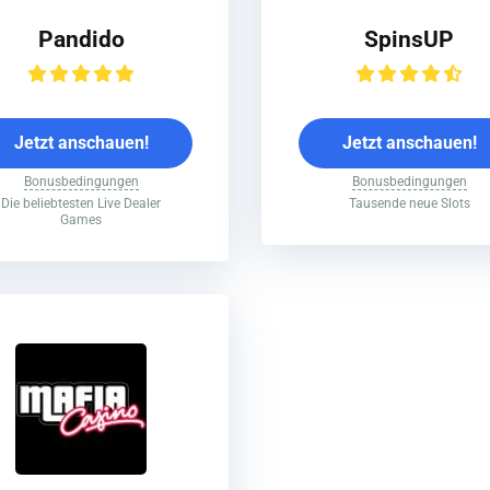
Pandido
SpinsUP
Jetzt anschauen!
Jetzt anschauen!
Bonusbedingungen
Bonusbedingungen
Die beliebtesten Live Dealer
Tausende neue Slots
Games