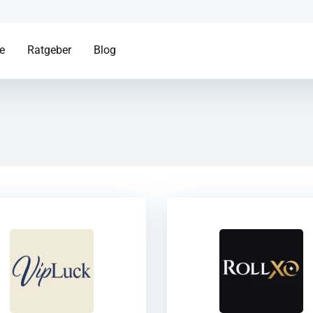
te
Ratgeber
Blog