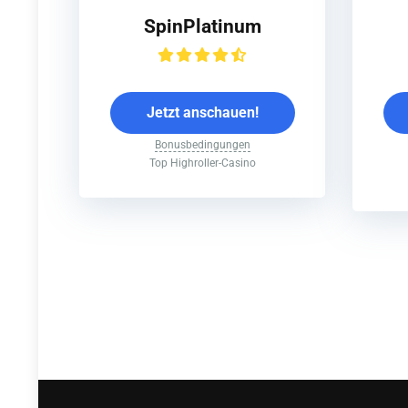
SpinPlatinum
Jetzt anschauen!
Bonusbedingungen
Top Highroller-Casino