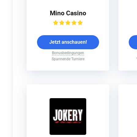
Mino Casino
Jetzt anschauen!
Bonusbedingungen
Spannende Turniere