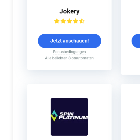
Jokery
Jetzt anschauen!
Bonusbedingungen
Alle beliebten Slotautomaten