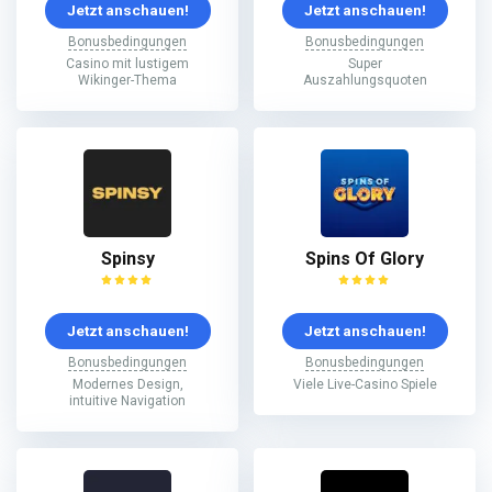
Jetzt anschauen!
Jetzt anschauen!
Bonusbedingungen
Bonusbedingungen
Casino mit lustigem
Super
Wikinger-Thema
Auszahlungsquoten
Spinsy
Spins Of Glory
Jetzt anschauen!
Jetzt anschauen!
Bonusbedingungen
Bonusbedingungen
Modernes Design,
Viele Live-Casino Spiele
intuitive Navigation