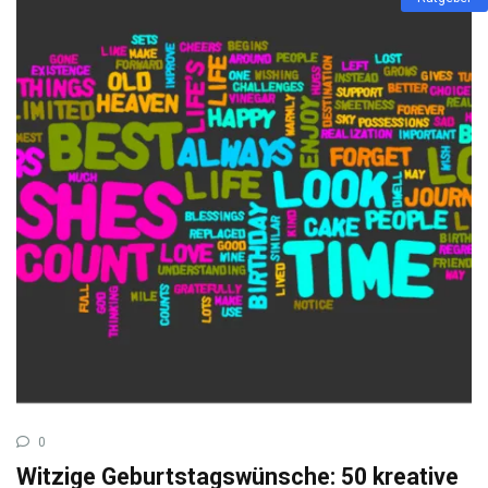
0
Witzige Geburtstagswünsche: 50 kreative