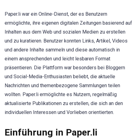
Paper.li war ein Online-Dienst, der es Benutzern
ermöglichte, ihre eigenen digitalen Zeitungen basierend auf
Inhalten aus dem Web und sozialen Medien zu erstellen
und zu kuratieren. Benutzer konnten Links, Artikel, Videos
und andere Inhalte sammeln und diese automatisch in
einem ansprechenden und leicht lesbaren Format
präsentieren. Die Plattform war besonders bei Bloggern
und Social-Media-Enthusiasten beliebt, die aktuelle
Nachrichten und themenbezogene Sammlungen teilen
wollten. Paper.li ermöglichte es Nutzern, regelmäßig
aktualisierte Publikationen zu erstellen, die sich an den
individuellen Interessen und Vorlieben orientierten.
Einführung in Paper.li