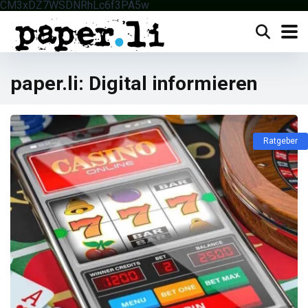
CM3xDZ7WSDNRhLc6f3PA5w
paper.li: Digital informieren
Ratgeber