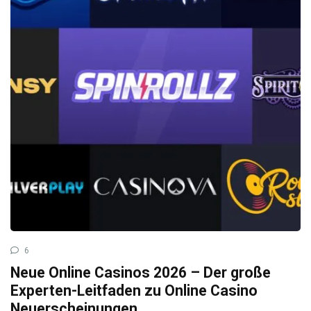
6
Neue Online Casinos 2026 – Der große
Experten-Leitfaden zu Online Casino
Neuerscheinungen