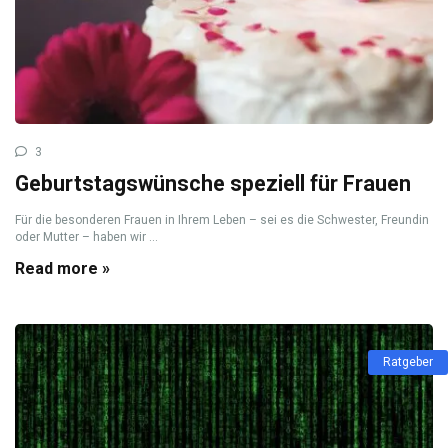
3
Geburtstagswünsche speziell für Frauen
Für die besonderen Frauen in Ihrem Leben – sei es die Schwester, Freundin
oder Mutter – haben wir ...
Read more »
Ratgeber