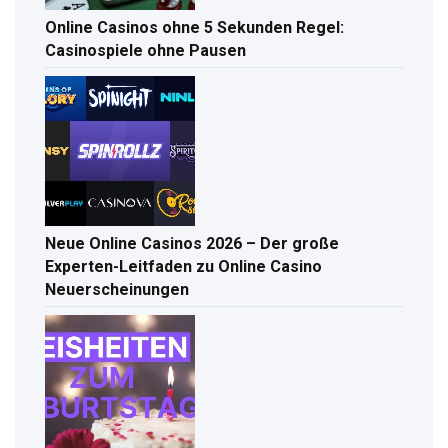
Online Casinos ohne 5 Sekunden Regel:
Casinospiele ohne Pausen
Neue Online Casinos 2026 – Der große
Experten-Leitfaden zu Online Casino
Neuerscheinungen