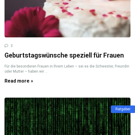
3
Geburtstagswünsche speziell für Frauen
Für die besonderen Frauen in Ihrem Leben – sei es die Schwester, Freundin
oder Mutter – haben wir ...
Read more »
Ratgeber