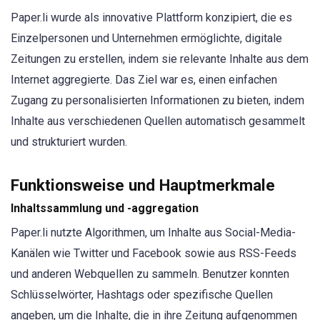
Paper.li wurde als innovative Plattform konzipiert, die es
Einzelpersonen und Unternehmen ermöglichte, digitale
Zeitungen zu erstellen, indem sie relevante Inhalte aus dem
Internet aggregierte. Das Ziel war es, einen einfachen
Zugang zu personalisierten Informationen zu bieten, indem
Inhalte aus verschiedenen Quellen automatisch gesammelt
und strukturiert wurden.
Funktionsweise und Hauptmerkmale
Inhaltssammlung und -aggregation
Paper.li nutzte Algorithmen, um Inhalte aus Social-Media-
Kanälen wie Twitter und Facebook sowie aus RSS-Feeds
und anderen Webquellen zu sammeln. Benutzer konnten
Schlüsselwörter, Hashtags oder spezifische Quellen
angeben, um die Inhalte, die in ihre Zeitung aufgenommen