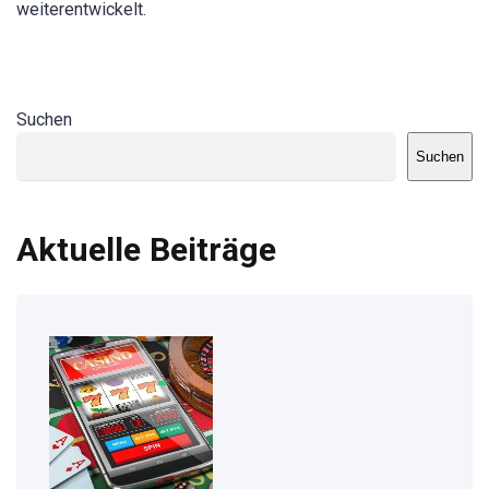
weiterentwickelt.
Suchen
Suchen
Aktuelle Beiträge