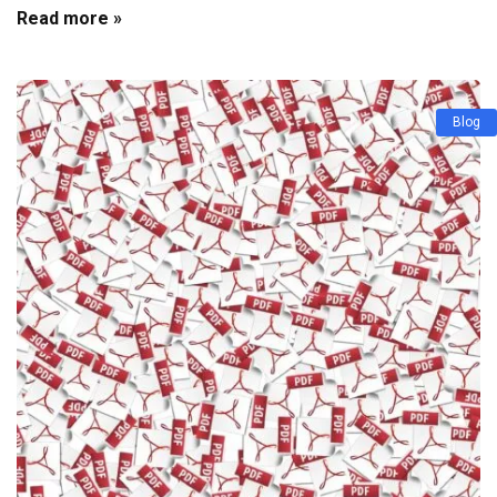
Read more »
Blog