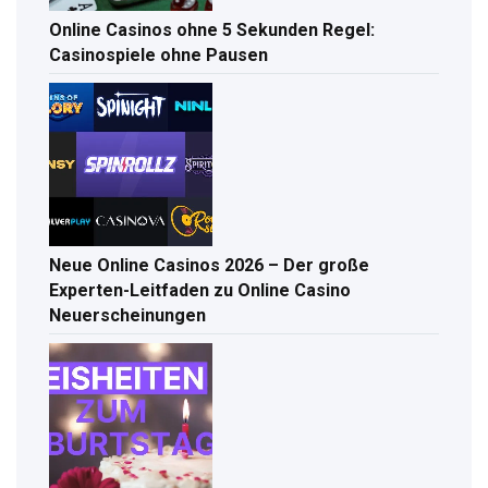
Online Casinos ohne 5 Sekunden Regel:
Casinospiele ohne Pausen
Neue Online Casinos 2026 – Der große
Experten-Leitfaden zu Online Casino
Neuerscheinungen