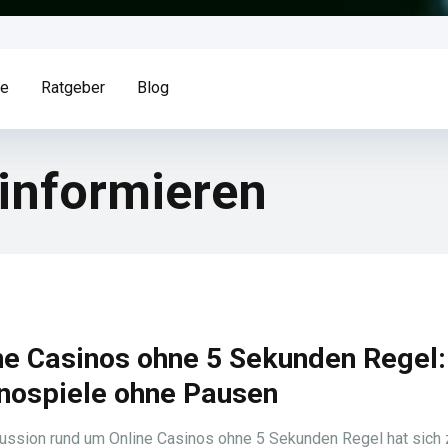
te
Ratgeber
Blog
l informieren
ne Casinos ohne 5 Sekunden Regel:
nospiele ohne Pausen
ussion rund um Online Casinos ohne 5 Sekunden Regel hat sich