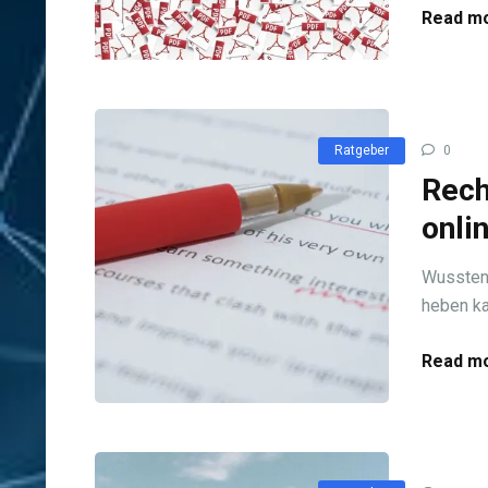
Read mo
Ratgeber
0
Rech
onli
Wussten 
heben kan
Read mo