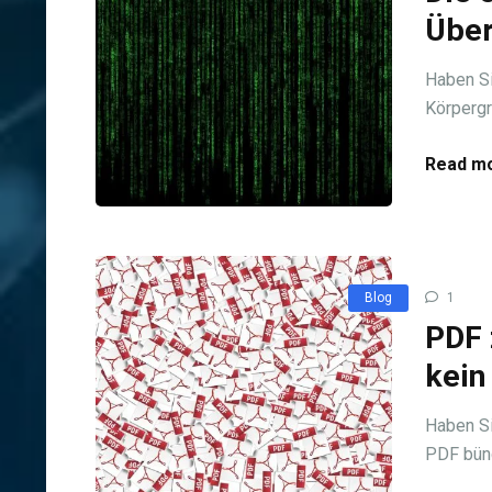
Über
Haben Si
Körpergr
Read mo
Blog
1
PDF 
kein
Haben Si
PDF bünd