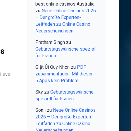
best online casinos Australia
zu
Neue Online Casinos 2026
– Der große Experten-
Leitfaden zu Online Casino
Neuerscheinungen
Pratham Singh
zu
Geburtstagswünsche speziell
ls
für Frauen
Giặt Ủi Quy Nhơn
zu
PDF
zusammenfügen: Mit diesen
 Level
5 Apps kein Problem
Sky
zu
Geburtstagswünsche
speziell für Frauen
Sonii
zu
Neue Online Casinos
2026 – Der große Experten-
Leitfaden zu Online Casino
Neuerscheinungen