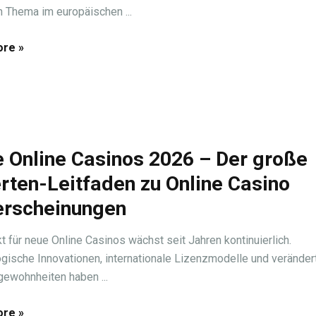
n Thema im europäischen ...
re »
 Online Casinos 2026 – Der große
rten-Leitfaden zu Online Casino
rscheinungen
t für neue Online Casinos wächst seit Jahren kontinuierlich.
gische Innovationen, internationale Lizenzmodelle und veränder
ewohnheiten haben ...
re »