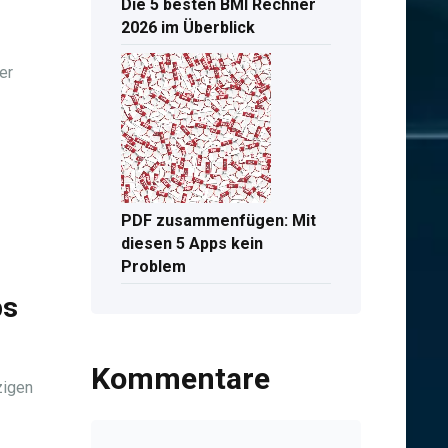
Die 5 besten BMI Rechner
2026 im Überblick
er
PDF zusammenfügen: Mit
diesen 5 Apps kein
Problem
ps
Kommentare
zigen