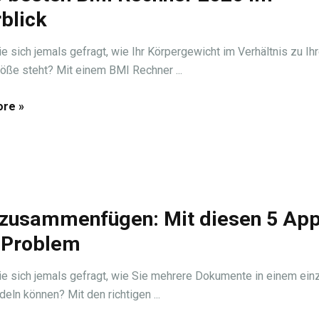
blick
e sich jemals gefragt, wie Ihr Körpergewicht im Verhältnis zu Ihr
öße steht? Mit einem BMI Rechner ...
re »
zusammenfügen: Mit diesen 5 Ap
 Problem
e sich jemals gefragt, wie Sie mehrere Dokumente in einem ein
eln können? Mit den richtigen ...