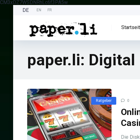
CM3xDZ7WSDNRhLc6f3PA5w
DE
EN
FR
Startsei
paper.li: Digita
Ratgeber
0
Onli
Casi
Die Disk