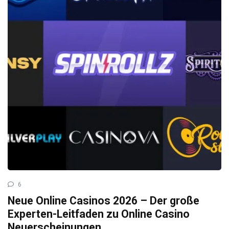
6
Neue Online Casinos 2026 – Der große
Experten-Leitfaden zu Online Casino
Neuerscheinungen