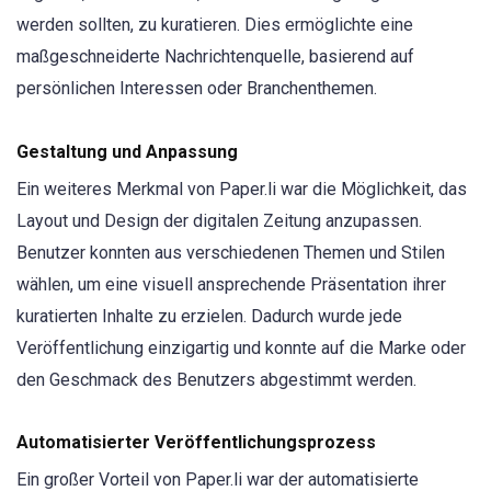
werden sollten, zu kuratieren. Dies ermöglichte eine
maßgeschneiderte Nachrichtenquelle, basierend auf
persönlichen Interessen oder Branchenthemen.
Gestaltung und Anpassung
Ein weiteres Merkmal von Paper.li war die Möglichkeit, das
Layout und Design der digitalen Zeitung anzupassen.
Benutzer konnten aus verschiedenen Themen und Stilen
wählen, um eine visuell ansprechende Präsentation ihrer
kuratierten Inhalte zu erzielen. Dadurch wurde jede
Veröffentlichung einzigartig und konnte auf die Marke oder
den Geschmack des Benutzers abgestimmt werden.
Automatisierter Veröffentlichungsprozess
Ein großer Vorteil von Paper.li war der automatisierte