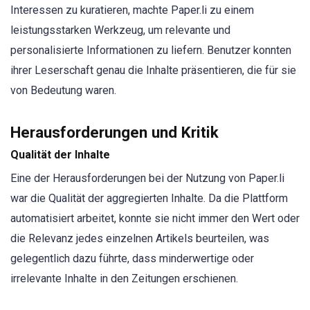
Interessen zu kuratieren, machte Paper.li zu einem
leistungsstarken Werkzeug, um relevante und
personalisierte Informationen zu liefern. Benutzer konnten
ihrer Leserschaft genau die Inhalte präsentieren, die für sie
von Bedeutung waren.
Herausforderungen und Kritik
Qualität der Inhalte
Eine der Herausforderungen bei der Nutzung von Paper.li
war die Qualität der aggregierten Inhalte. Da die Plattform
automatisiert arbeitet, konnte sie nicht immer den Wert oder
die Relevanz jedes einzelnen Artikels beurteilen, was
gelegentlich dazu führte, dass minderwertige oder
irrelevante Inhalte in den Zeitungen erschienen.