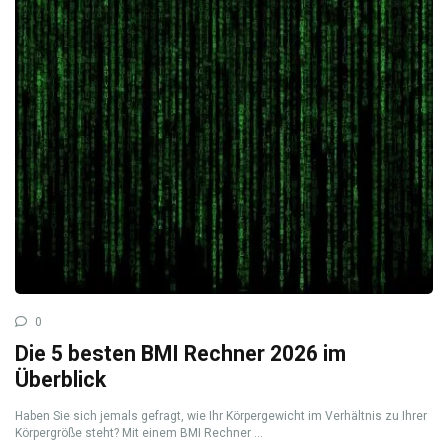
0
Die 5 besten BMI Rechner 2026 im
Überblick
Haben Sie sich jemals gefragt, wie Ihr Körpergewicht im Verhältnis zu Ihrer
Körpergröße steht? Mit einem BMI Rechner ...