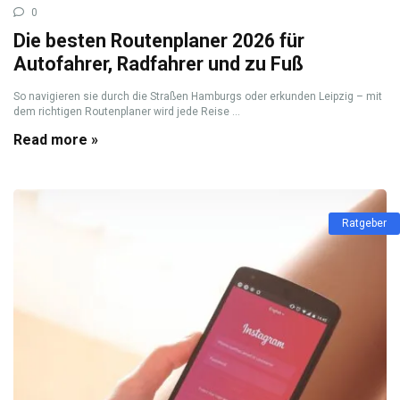
0
Die besten Routenplaner 2026 für
Autofahrer, Radfahrer und zu Fuß
So navigieren sie durch die Straßen Hamburgs oder erkunden Leipzig – mit
dem richtigen Routenplaner wird jede Reise ...
Read more »
Ratgeber