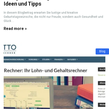
Ideen und Tipps
In diesem Blogbeitrag erwarten Sie lustige und kreative
Geburtstagswünsche, die nicht nur Freude, sondern auch Gesundheit und
Glück ...
Read more »
Blog