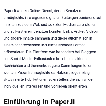
Paper.li war ein Online-Dienst, der es Benutzern
ermöglichte, ihre eigenen digitalen Zeitungen basierend auf
Inhalten aus dem Web und sozialen Medien zu erstellen
und zu kuratieren. Benutzer konnten Links, Artikel, Videos
und andere Inhalte sammeln und diese automatisch in
einem ansprechenden und leicht lesbaren Format
präsentieren. Die Plattform war besonders bei Bloggern
und Social-Media-Enthusiasten beliebt, die aktuelle
Nachrichten und themenbezogene Sammlungen teilen
wollten. Paper.li ermöglichte es Nutzern, regelmäßig
aktualisierte Publikationen zu erstellen, die sich an den
individuellen Interessen und Vorlieben orientierten.
Einführung in Paper.li