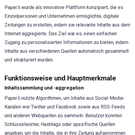
Paper.li wurde als innovative Plattform konzipiert, die es
Einzelpersonen und Unternehmen ermöglichte, digitale
Zeitungen zu erstellen, indem sie relevante Inhalte aus dem
Internet aggregierte. Das Ziel war es, einen einfachen
Zugang zu personalisierten Informationen zu bieten, indem
Inhalte aus verschiedenen Quellen automatisch gesammelt
und strukturiert wurden.
Funktionsweise und Hauptmerkmale
Inhaltssammlung und -aggregation
Paper.li nutzte Algorithmen, um Inhalte aus Social-Media-
Kanälen wie Twitter und Facebook sowie aus RSS-Feeds
und anderen Webquellen zu sammeln. Benutzer konnten
Schlüsselwörter, Hashtags oder spezifische Quellen
angeben, um die Inhalte, die in ihre Zeitung aufgenommen