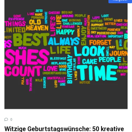
0
Witzige Geburtstagswünsche: 50 kreative