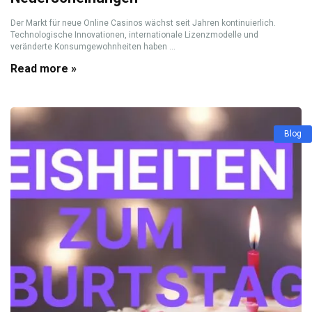
Der Markt für neue Online Casinos wächst seit Jahren kontinuierlich.
Technologische Innovationen, internationale Lizenzmodelle und
veränderte Konsumgewohnheiten haben ...
Read more »
Blog