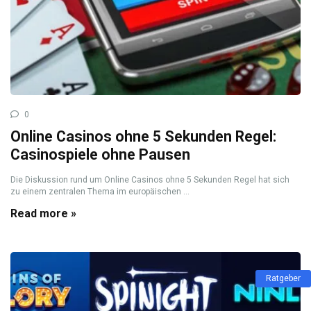
0
Online Casinos ohne 5 Sekunden Regel:
Casinospiele ohne Pausen
Die Diskussion rund um Online Casinos ohne 5 Sekunden Regel hat sich
zu einem zentralen Thema im europäischen ...
Read more »
Ratgeber