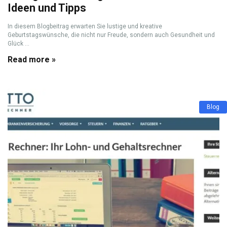
Ideen und Tipps
In diesem Blogbeitrag erwarten Sie lustige und kreative
Geburtstagswünsche, die nicht nur Freude, sondern auch Gesundheit und
Glück ...
Read more »
Blog