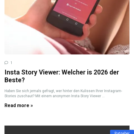
1
Insta Story Viewer: Welcher is 2026 der
Beste?
Haben Sie sich jemals gefragt, wer hinter den Kulissen Ihrer Instagram-
Stories zuschaut? Mit einem anonymen Insta Story Viewer ...
Read more »
Ratgeber