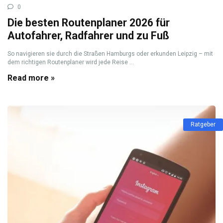
0
Die besten Routenplaner 2026 für
Autofahrer, Radfahrer und zu Fuß
So navigieren sie durch die Straßen Hamburgs oder erkunden Leipzig – mit
dem richtigen Routenplaner wird jede Reise ...
Read more »
Ratgeber