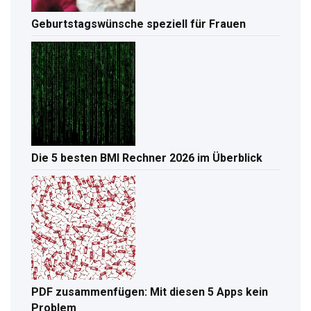
Geburtstagswünsche speziell für Frauen
Die 5 besten BMI Rechner 2026 im Überblick
PDF zusammenfügen: Mit diesen 5 Apps kein
Problem