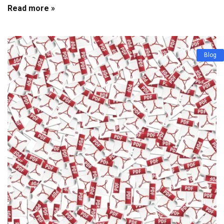
Read more »
Blog