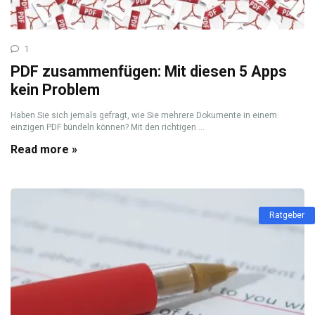
1
PDF zusammenfügen: Mit diesen 5 Apps
kein Problem
Haben Sie sich jemals gefragt, wie Sie mehrere Dokumente in einem
einzigen PDF bündeln können? Mit den richtigen ...
Read more »
Ratgeber