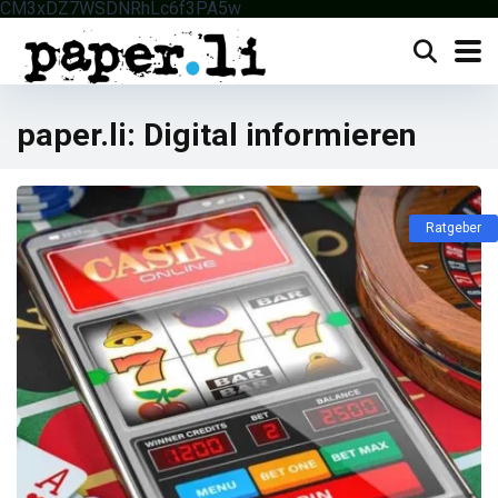
CM3xDZ7WSDNRhLc6f3PA5w
paper.li: Digital informieren
Ratgeber