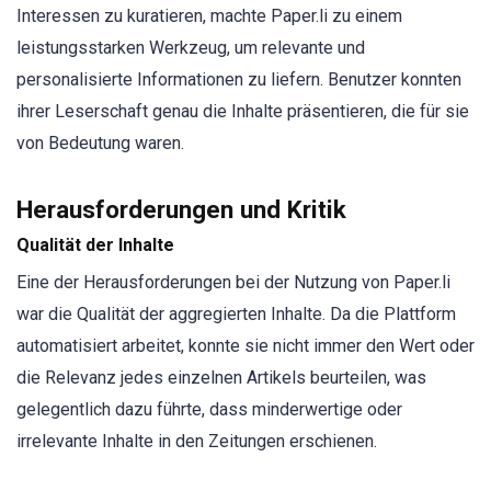
Interessen zu kuratieren, machte Paper.li zu einem
leistungsstarken Werkzeug, um relevante und
personalisierte Informationen zu liefern. Benutzer konnten
ihrer Leserschaft genau die Inhalte präsentieren, die für sie
von Bedeutung waren.
Herausforderungen und Kritik
Qualität der Inhalte
Eine der Herausforderungen bei der Nutzung von Paper.li
war die Qualität der aggregierten Inhalte. Da die Plattform
automatisiert arbeitet, konnte sie nicht immer den Wert oder
die Relevanz jedes einzelnen Artikels beurteilen, was
gelegentlich dazu führte, dass minderwertige oder
irrelevante Inhalte in den Zeitungen erschienen.