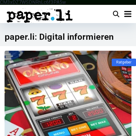
CM3xDZ7WSDNRhLc6f3PA5w
paper.li: Digital informieren
Ratgeber