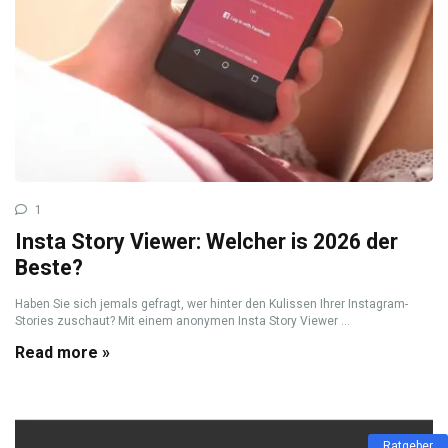
1
Insta Story Viewer: Welcher is 2026 der
Beste?
Haben Sie sich jemals gefragt, wer hinter den Kulissen Ihrer Instagram-
Stories zuschaut? Mit einem anonymen Insta Story Viewer ...
Read more »
Ratgeber