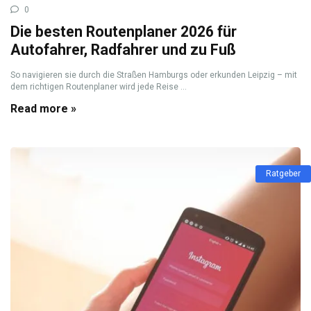
0
Die besten Routenplaner 2026 für
Autofahrer, Radfahrer und zu Fuß
So navigieren sie durch die Straßen Hamburgs oder erkunden Leipzig – mit
dem richtigen Routenplaner wird jede Reise ...
Read more »
Ratgeber