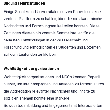
Bildungseinrichtungen
Einige Schulen und Universitäten nutzen Paper.li, um eine
zentrale Plattform zu schaffen, über die sie akademische
Nachrichten und Forschungsartikel teilen konnten. Diese
Zeitungen dienten als zentrale Sammelstellen für die
neuesten Entwicklungen in der Wissenschaft und
Forschung und ermöglichten es Studenten und Dozenten,
auf dem Laufenden zu bleiben.
Wohltätigkeitsorganisationen
Wohltätigkeitsorganisationen und NGOs konnten Paper.li
nutzen, um ihre Kampagnen und Anliegen zu fördern. Durch
die Aggregation relevanter Nachrichten und Inhalte zu
sozialen Themen konnte eine stärkere
Bewusstseinsbildung und Engagement mit Interessierten