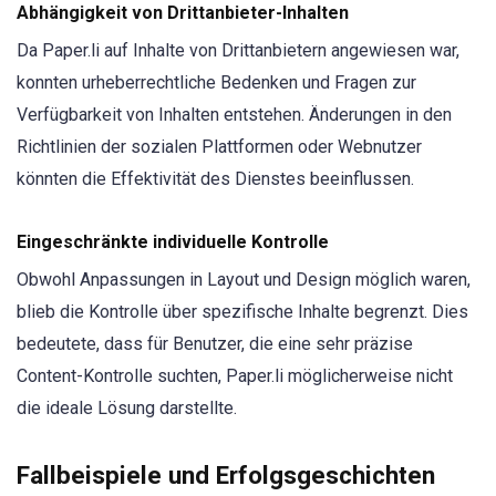
Abhängigkeit von Drittanbieter-Inhalten
Da Paper.li auf Inhalte von Drittanbietern angewiesen war,
konnten urheberrechtliche Bedenken und Fragen zur
Verfügbarkeit von Inhalten entstehen. Änderungen in den
Richtlinien der sozialen Plattformen oder Webnutzer
könnten die Effektivität des Dienstes beeinflussen.
Eingeschränkte individuelle Kontrolle
Obwohl Anpassungen in Layout und Design möglich waren,
blieb die Kontrolle über spezifische Inhalte begrenzt. Dies
bedeutete, dass für Benutzer, die eine sehr präzise
Content-Kontrolle suchten, Paper.li möglicherweise nicht
die ideale Lösung darstellte.
Fallbeispiele und Erfolgsgeschichten