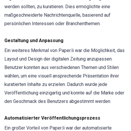
werden sollten, zu kuratieren. Dies ermöglichte eine
maßgeschneiderte Nachrichtenquelle, basierend auf
persönlichen Interessen oder Branchenthemen.
Gestaltung und Anpassung
Ein weiteres Merkmal von Paper.li war die Möglichkeit, das
Layout und Design der digitalen Zeitung anzupassen.
Benutzer konnten aus verschiedenen Themen und Stilen
wählen, um eine visuell ansprechende Präsentation ihrer
kuratierten Inhalte zu erzielen. Dadurch wurde jede
Veröffentlichung einzigartig und konnte auf die Marke oder
den Geschmack des Benutzers abgestimmt werden.
Automatisierter Veröffentlichungsprozess
Ein großer Vorteil von Paper.li war der automatisierte