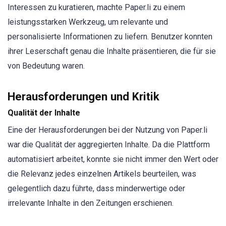
Interessen zu kuratieren, machte Paper.li zu einem
leistungsstarken Werkzeug, um relevante und
personalisierte Informationen zu liefern. Benutzer konnten
ihrer Leserschaft genau die Inhalte präsentieren, die für sie
von Bedeutung waren.
Herausforderungen und Kritik
Qualität der Inhalte
Eine der Herausforderungen bei der Nutzung von Paper.li
war die Qualität der aggregierten Inhalte. Da die Plattform
automatisiert arbeitet, konnte sie nicht immer den Wert oder
die Relevanz jedes einzelnen Artikels beurteilen, was
gelegentlich dazu führte, dass minderwertige oder
irrelevante Inhalte in den Zeitungen erschienen.