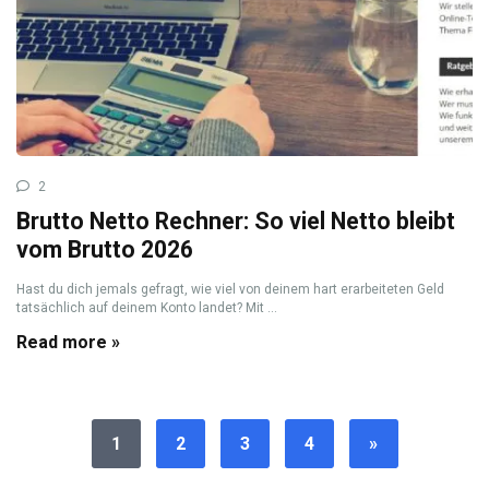
2
Brutto Netto Rechner: So viel Netto bleibt
vom Brutto 2026
Hast du dich jemals gefragt, wie viel von deinem hart erarbeiteten Geld
tatsächlich auf deinem Konto landet? Mit ...
Read more »
1
2
3
4
»