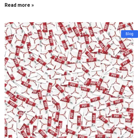
Read more »
Blog