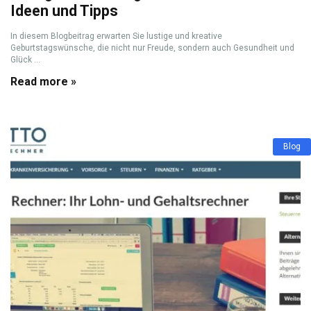
Ideen und Tipps
In diesem Blogbeitrag erwarten Sie lustige und kreative
Geburtstagswünsche, die nicht nur Freude, sondern auch Gesundheit und
Glück ...
Read more »
Blog