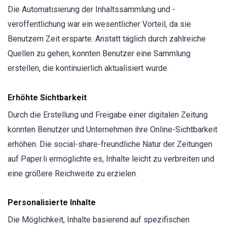
Die Automatisierung der Inhaltssammlung und -
veröffentlichung war ein wesentlicher Vorteil, da sie
Benutzern Zeit ersparte. Anstatt täglich durch zahlreiche
Quellen zu gehen, konnten Benutzer eine Sammlung
erstellen, die kontinuierlich aktualisiert wurde.
Erhöhte Sichtbarkeit
Durch die Erstellung und Freigabe einer digitalen Zeitung
konnten Benutzer und Unternehmen ihre Online-Sichtbarkeit
erhöhen. Die social-share-freundliche Natur der Zeitungen
auf Paper.li ermöglichte es, Inhalte leicht zu verbreiten und
eine größere Reichweite zu erzielen.
Personalisierte Inhalte
Die Möglichkeit, Inhalte basierend auf spezifischen