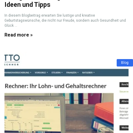
Ideen und Tipps
In diesem Blogbeitrag erwarten Sie lustige und kreative
Geburtstagswünsche, die nicht nur Freude, sondern auch Gesundheit und
Glück ...
Read more »
Blog