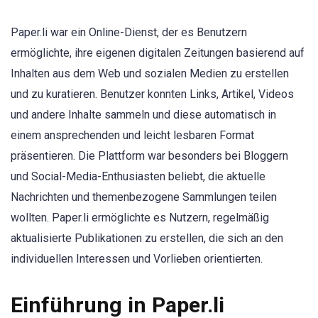
Paper.li war ein Online-Dienst, der es Benutzern
ermöglichte, ihre eigenen digitalen Zeitungen basierend auf
Inhalten aus dem Web und sozialen Medien zu erstellen
und zu kuratieren. Benutzer konnten Links, Artikel, Videos
und andere Inhalte sammeln und diese automatisch in
einem ansprechenden und leicht lesbaren Format
präsentieren. Die Plattform war besonders bei Bloggern
und Social-Media-Enthusiasten beliebt, die aktuelle
Nachrichten und themenbezogene Sammlungen teilen
wollten. Paper.li ermöglichte es Nutzern, regelmäßig
aktualisierte Publikationen zu erstellen, die sich an den
individuellen Interessen und Vorlieben orientierten.
Einführung in Paper.li