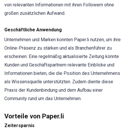
von relevanten Informationen mit ihren Followern ohne
großen zusätzlichen Aufwand.
Geschäftliche Anwendung
Unternehmen und Marken konnten Paper.li nutzen, um ihre
Online-Präsenz zu stärken und als Branchenführer zu
erscheinen. Eine regelmäßig aktualisierte Zeitung könnte
Kunden und Geschäftspartnern relevante Einblicke und
Informationen bieten, die die Position des Unternehmens
als Wissensquelle unterstützten. Zudem diente diese
Praxis der Kundenbindung und dem Aufbau einer
Community rund um das Unternehmen.
Vorteile von Paper.li
Zeitersparnis