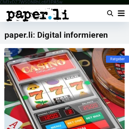
CM3xDZ7WSDNRhLc6f3PA5w
paper.li: Digital informieren
Ratgeber