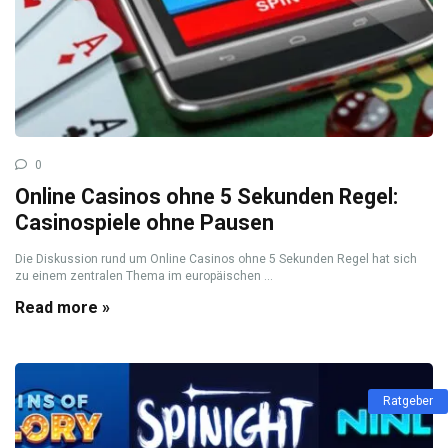
0
Online Casinos ohne 5 Sekunden Regel:
Casinospiele ohne Pausen
Die Diskussion rund um Online Casinos ohne 5 Sekunden Regel hat sich
zu einem zentralen Thema im europäischen ...
Read more »
Ratgeber