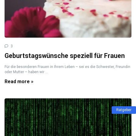
3
Geburtstagswünsche speziell für Frauen
Für die besonderen Frauen in Ihrem Leben – sei es die Schwester, Freundin
oder Mutter – haben wir ...
Read more »
Ratgeber