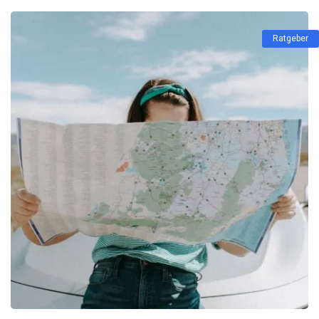
Ratgeber