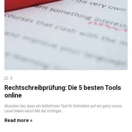
0
Rechtschreibprüfung: Die 5 besten Tools
online
Wussten Sie, dass ein fehlerfreier Text Ihr Schreiben auf ein ganz neues
Level heben kann? Mit der richtigen ...
Read more »