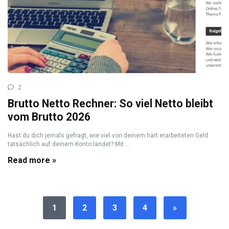
2
Brutto Netto Rechner: So viel Netto bleibt
vom Brutto 2026
Hast du dich jemals gefragt, wie viel von deinem hart erarbeiteten Geld
tatsächlich auf deinem Konto landet? Mit ...
Read more »
1
2
3
4
»