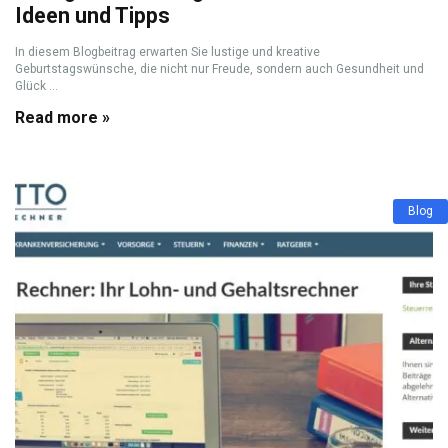
Ideen und Tipps
In diesem Blogbeitrag erwarten Sie lustige und kreative
Geburtstagswünsche, die nicht nur Freude, sondern auch Gesundheit und
Glück ...
Read more »
Blog