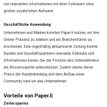
von relevanten Informationen mit ihren Followern ohne
großen zusätzlichen Aufwand.
Geschäftliche Anwendung
Unternehmen und Marken konnten Paper.li nutzen, um ihre
Online-Präsenz zu stärken und als Branchenführer zu
erscheinen. Eine regelmäßig aktualisierte Zeitung könnte
Kunden und Geschäftspartnern relevante Einblicke und
Informationen bieten, die die Position des Unternehmens
als Wissensquelle unterstützten. Zudem diente diese
Praxis der Kundenbindung und dem Aufbau einer
Community rund um das Unternehmen.
Vorteile von Paper.li
Zeitersparnis