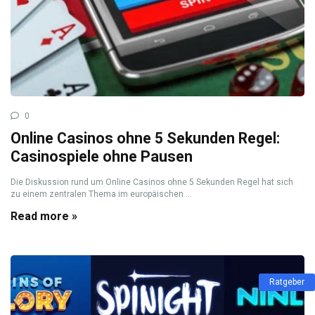
0
Online Casinos ohne 5 Sekunden Regel:
Casinospiele ohne Pausen
Die Diskussion rund um Online Casinos ohne 5 Sekunden Regel hat sich
zu einem zentralen Thema im europäischen ...
Read more »
Ratgeber