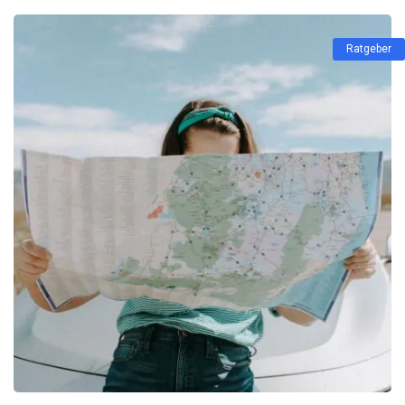
Ratgeber