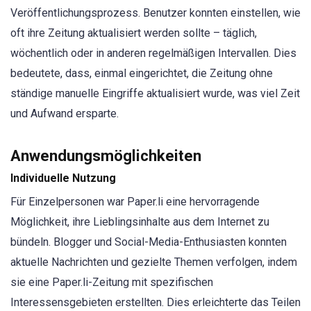
Veröffentlichungsprozess. Benutzer konnten einstellen, wie
oft ihre Zeitung aktualisiert werden sollte – täglich,
wöchentlich oder in anderen regelmäßigen Intervallen. Dies
bedeutete, dass, einmal eingerichtet, die Zeitung ohne
ständige manuelle Eingriffe aktualisiert wurde, was viel Zeit
und Aufwand ersparte.
Anwendungsmöglichkeiten
Individuelle Nutzung
Für Einzelpersonen war Paper.li eine hervorragende
Möglichkeit, ihre Lieblingsinhalte aus dem Internet zu
bündeln. Blogger und Social-Media-Enthusiasten konnten
aktuelle Nachrichten und gezielte Themen verfolgen, indem
sie eine Paper.li-Zeitung mit spezifischen
Interessensgebieten erstellten. Dies erleichterte das Teilen