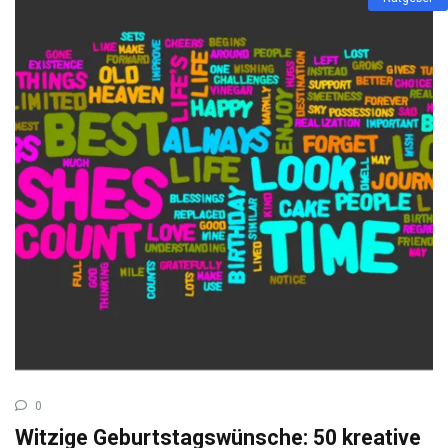
0
Witzige Geburtstagswünsche: 50 kreative