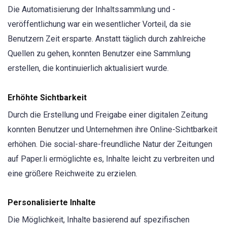
Die Automatisierung der Inhaltssammlung und -
veröffentlichung war ein wesentlicher Vorteil, da sie
Benutzern Zeit ersparte. Anstatt täglich durch zahlreiche
Quellen zu gehen, konnten Benutzer eine Sammlung
erstellen, die kontinuierlich aktualisiert wurde.
Erhöhte Sichtbarkeit
Durch die Erstellung und Freigabe einer digitalen Zeitung
konnten Benutzer und Unternehmen ihre Online-Sichtbarkeit
erhöhen. Die social-share-freundliche Natur der Zeitungen
auf Paper.li ermöglichte es, Inhalte leicht zu verbreiten und
eine größere Reichweite zu erzielen.
Personalisierte Inhalte
Die Möglichkeit, Inhalte basierend auf spezifischen