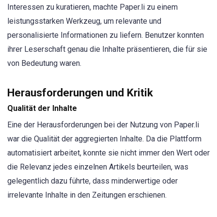
Interessen zu kuratieren, machte Paper.li zu einem
leistungsstarken Werkzeug, um relevante und
personalisierte Informationen zu liefern. Benutzer konnten
ihrer Leserschaft genau die Inhalte präsentieren, die für sie
von Bedeutung waren.
Herausforderungen und Kritik
Qualität der Inhalte
Eine der Herausforderungen bei der Nutzung von Paper.li
war die Qualität der aggregierten Inhalte. Da die Plattform
automatisiert arbeitet, konnte sie nicht immer den Wert oder
die Relevanz jedes einzelnen Artikels beurteilen, was
gelegentlich dazu führte, dass minderwertige oder
irrelevante Inhalte in den Zeitungen erschienen.