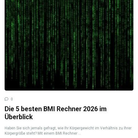
0
Die 5 besten BMI Rechner 2026 im
Überblick
Haben Sie sich jemals gefragt, wie Ihr Körpergewicht im Verhältnis zu Ihrer
Körpergröße steht? Mit einem BMI Rechner ...