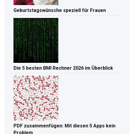
Geburtstagswünsche speziell für Frauen
Die 5 besten BMI Rechner 2026 im Überblick
PDF zusammenfügen: Mit diesen 5 Apps kein
Problem