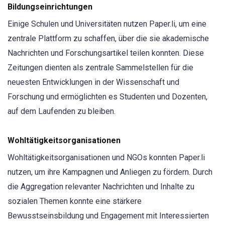
Bildungseinrichtungen
Einige Schulen und Universitäten nutzen Paper.li, um eine
zentrale Plattform zu schaffen, über die sie akademische
Nachrichten und Forschungsartikel teilen konnten. Diese
Zeitungen dienten als zentrale Sammelstellen für die
neuesten Entwicklungen in der Wissenschaft und
Forschung und ermöglichten es Studenten und Dozenten,
auf dem Laufenden zu bleiben.
Wohltätigkeitsorganisationen
Wohltätigkeitsorganisationen und NGOs konnten Paper.li
nutzen, um ihre Kampagnen und Anliegen zu fördern. Durch
die Aggregation relevanter Nachrichten und Inhalte zu
sozialen Themen konnte eine stärkere
Bewusstseinsbildung und Engagement mit Interessierten