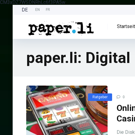
CM3xDZ7WSDNRhLc6f3PA5w
DE
EN
FR
Startsei
paper.li: Digita
Ratgeber
0
Onli
Casi
Die Disk