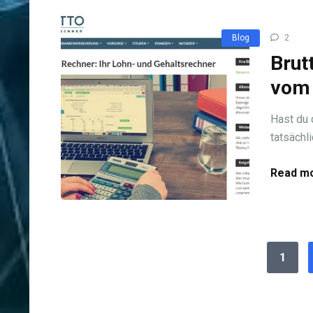
Blog
2
Brut
vom 
Hast du 
tatsächli
Read mo
1