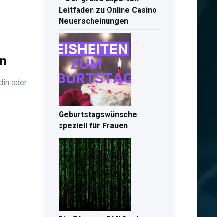
Leitfaden zu Online Casino
Neuerscheinungen
en
din oder
Geburtstagswünsche
speziell für Frauen