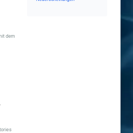
mit dem
r
tories