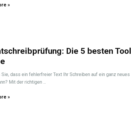
re »
tschreibprüfung: Die 5 besten Too
ne
Sie, dass ein fehlerfreier Text Ihr Schreiben auf ein ganz neues
n? Mit der richtigen ...
re »