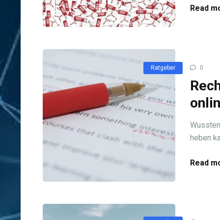
Read mo
Ratgeber
0
Rech
onli
Wussten 
heben kan
Read mo