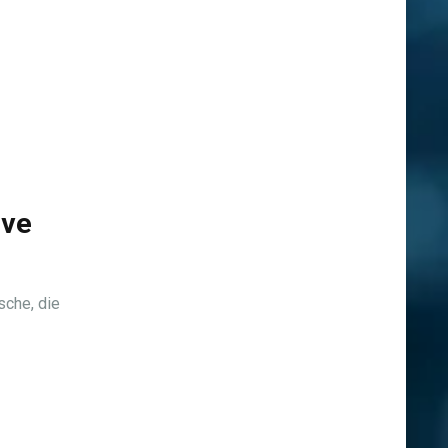
ive
sche, die