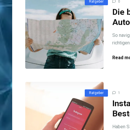
Ratgeber
0
Die 
Auto
So navig
richtigen
Read mo
Ratgeber
1
Inst
Best
Haben Si