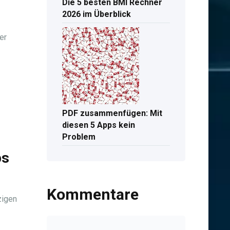
Die 5 besten BMI Rechner
2026 im Überblick
er
PDF zusammenfügen: Mit
diesen 5 Apps kein
Problem
ps
Kommentare
zigen