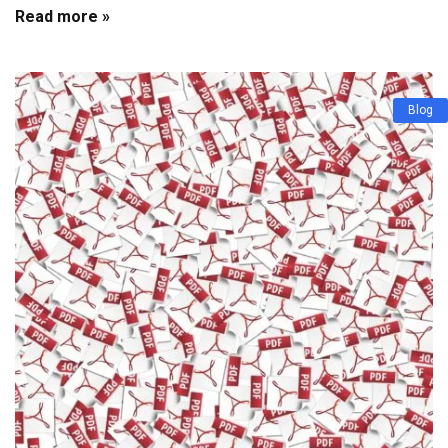
Read more »
Blog