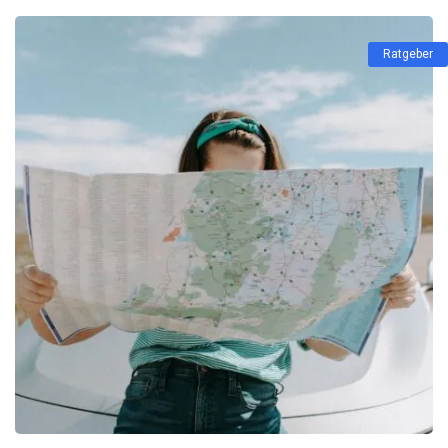
Ratgeber