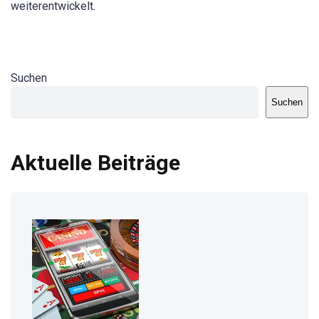
weiterentwickelt.
Suchen
Suchen
Aktuelle Beiträge