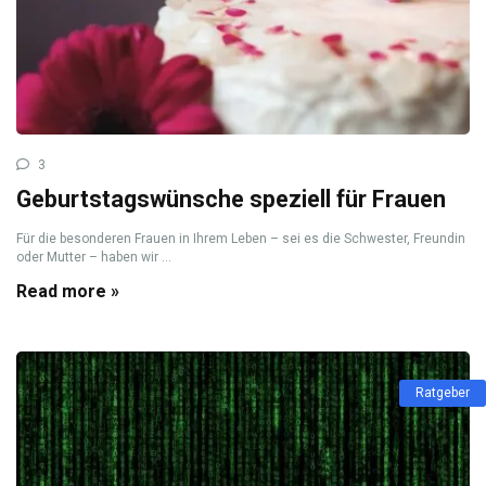
3
Geburtstagswünsche speziell für Frauen
Für die besonderen Frauen in Ihrem Leben – sei es die Schwester, Freundin
oder Mutter – haben wir ...
Read more »
Ratgeber