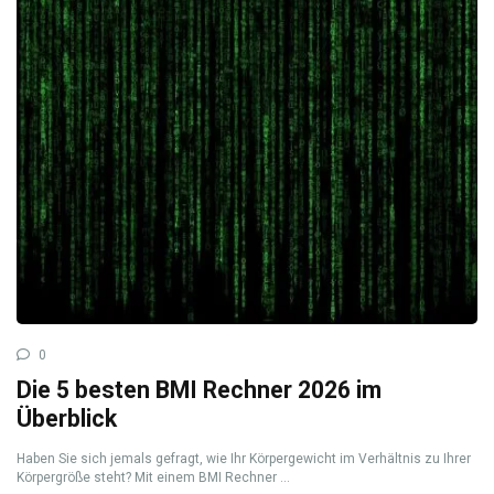
0
Die 5 besten BMI Rechner 2026 im
Überblick
Haben Sie sich jemals gefragt, wie Ihr Körpergewicht im Verhältnis zu Ihrer
Körpergröße steht? Mit einem BMI Rechner ...