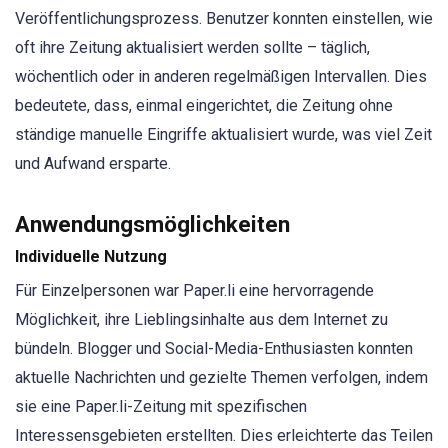
Veröffentlichungsprozess. Benutzer konnten einstellen, wie
oft ihre Zeitung aktualisiert werden sollte – täglich,
wöchentlich oder in anderen regelmäßigen Intervallen. Dies
bedeutete, dass, einmal eingerichtet, die Zeitung ohne
ständige manuelle Eingriffe aktualisiert wurde, was viel Zeit
und Aufwand ersparte.
Anwendungsmöglichkeiten
Individuelle Nutzung
Für Einzelpersonen war Paper.li eine hervorragende
Möglichkeit, ihre Lieblingsinhalte aus dem Internet zu
bündeln. Blogger und Social-Media-Enthusiasten konnten
aktuelle Nachrichten und gezielte Themen verfolgen, indem
sie eine Paper.li-Zeitung mit spezifischen
Interessensgebieten erstellten. Dies erleichterte das Teilen