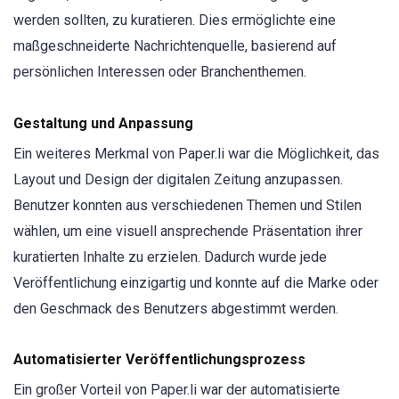
werden sollten, zu kuratieren. Dies ermöglichte eine
maßgeschneiderte Nachrichtenquelle, basierend auf
persönlichen Interessen oder Branchenthemen.
Gestaltung und Anpassung
Ein weiteres Merkmal von Paper.li war die Möglichkeit, das
Layout und Design der digitalen Zeitung anzupassen.
Benutzer konnten aus verschiedenen Themen und Stilen
wählen, um eine visuell ansprechende Präsentation ihrer
kuratierten Inhalte zu erzielen. Dadurch wurde jede
Veröffentlichung einzigartig und konnte auf die Marke oder
den Geschmack des Benutzers abgestimmt werden.
Automatisierter Veröffentlichungsprozess
Ein großer Vorteil von Paper.li war der automatisierte