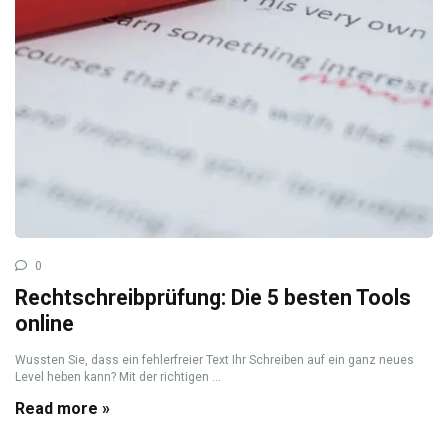
0
Rechtschreibprüfung: Die 5 besten Tools
online
Wussten Sie, dass ein fehlerfreier Text Ihr Schreiben auf ein ganz neues
Level heben kann? Mit der richtigen ...
Read more »