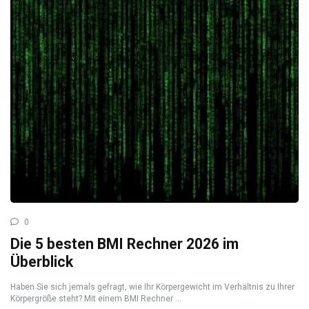
0
Die 5 besten BMI Rechner 2026 im
Überblick
Haben Sie sich jemals gefragt, wie Ihr Körpergewicht im Verhältnis zu Ihrer
Körpergröße steht? Mit einem BMI Rechner ...