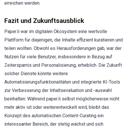
erreichen werden.
Fazit und Zukunftsausblick
Paper.li war im digitalen Ökosystem eine wertvolle
Plattform für diejenigen, die Inhalte effizient kuratieren und
teilen wollten. Obwohl es Herausforderungen gab, war der
Nutzen für viele Benutzer, insbesondere in Bezug auf
Zeitersparnis und Personalisierung, erheblich. Die Zukunft
solcher Dienste könnte weitere
Automatisierungsfunktionalitäten und integrierte KI-Tools
zur Verbesserung der Inhaltsevaluation und -auswahl
beinhalten. Während paper.li selbst möglicherweise nicht
mehr aktiv ist oder weiterentwickelt wird, bleibt das
Konzept des automatischen Content-Curating ein
interessanter Bereich, der stetig wächst und sich