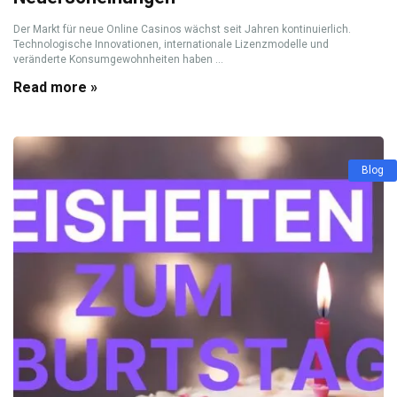
Der Markt für neue Online Casinos wächst seit Jahren kontinuierlich.
Technologische Innovationen, internationale Lizenzmodelle und
veränderte Konsumgewohnheiten haben ...
Read more »
Blog