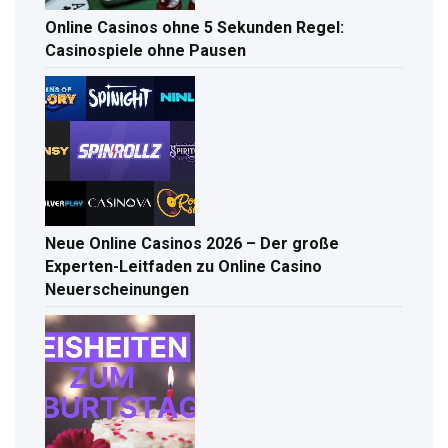
Online Casinos ohne 5 Sekunden Regel:
Casinospiele ohne Pausen
Neue Online Casinos 2026 – Der große
Experten-Leitfaden zu Online Casino
Neuerscheinungen