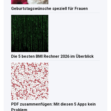
Geburtstagswünsche speziell für Frauen
Die 5 besten BMI Rechner 2026 im Überblick
PDF zusammenfügen: Mit diesen 5 Apps kein
Problem