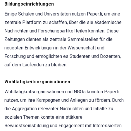
Bildungseinrichtungen
Einige Schulen und Universitäten nutzen Paper.li, um eine
zentrale Plattform zu schaffen, über die sie akademische
Nachrichten und Forschungsartikel teilen konnten. Diese
Zeitungen dienten als zentrale Sammelstellen für die
neuesten Entwicklungen in der Wissenschaft und
Forschung und ermöglichten es Studenten und Dozenten,
auf dem Laufenden zu bleiben.
Wohltätigkeitsorganisationen
Wohltätigkeitsorganisationen und NGOs konnten Paper.li
nutzen, um ihre Kampagnen und Anliegen zu fördern. Durch
die Aggregation relevanter Nachrichten und Inhalte zu
sozialen Themen konnte eine stärkere
Bewusstseinsbildung und Engagement mit Interessierten