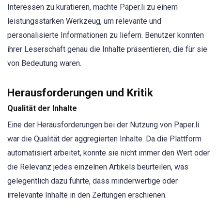
Interessen zu kuratieren, machte Paper.li zu einem
leistungsstarken Werkzeug, um relevante und
personalisierte Informationen zu liefern. Benutzer konnten
ihrer Leserschaft genau die Inhalte präsentieren, die für sie
von Bedeutung waren.
Herausforderungen und Kritik
Qualität der Inhalte
Eine der Herausforderungen bei der Nutzung von Paper.li
war die Qualität der aggregierten Inhalte. Da die Plattform
automatisiert arbeitet, konnte sie nicht immer den Wert oder
die Relevanz jedes einzelnen Artikels beurteilen, was
gelegentlich dazu führte, dass minderwertige oder
irrelevante Inhalte in den Zeitungen erschienen.