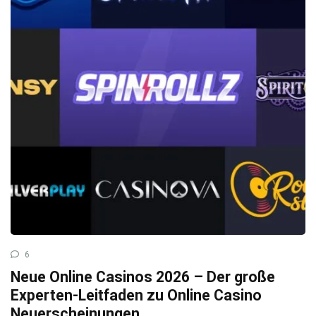
6
Neue Online Casinos 2026 – Der große
Experten-Leitfaden zu Online Casino
Neuerscheinungen