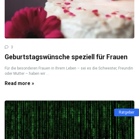
3
Geburtstagswünsche speziell für Frauen
Für die besonderen Frauen in Ihrem Leben – sei es die Schwester, Freundin
oder Mutter – haben wir ...
Read more »
Ratgeber