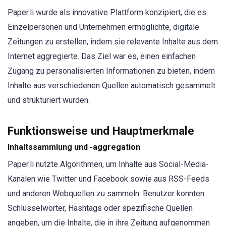
Paper.li wurde als innovative Plattform konzipiert, die es
Einzelpersonen und Unternehmen ermöglichte, digitale
Zeitungen zu erstellen, indem sie relevante Inhalte aus dem
Internet aggregierte. Das Ziel war es, einen einfachen
Zugang zu personalisierten Informationen zu bieten, indem
Inhalte aus verschiedenen Quellen automatisch gesammelt
und strukturiert wurden.
Funktionsweise und Hauptmerkmale
Inhaltssammlung und -aggregation
Paper.li nutzte Algorithmen, um Inhalte aus Social-Media-
Kanälen wie Twitter und Facebook sowie aus RSS-Feeds
und anderen Webquellen zu sammeln. Benutzer konnten
Schlüsselwörter, Hashtags oder spezifische Quellen
angeben, um die Inhalte, die in ihre Zeitung aufgenommen