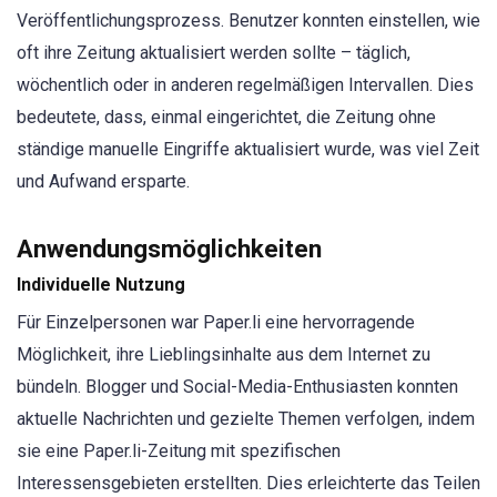
Veröffentlichungsprozess. Benutzer konnten einstellen, wie
oft ihre Zeitung aktualisiert werden sollte – täglich,
wöchentlich oder in anderen regelmäßigen Intervallen. Dies
bedeutete, dass, einmal eingerichtet, die Zeitung ohne
ständige manuelle Eingriffe aktualisiert wurde, was viel Zeit
und Aufwand ersparte.
Anwendungsmöglichkeiten
Individuelle Nutzung
Für Einzelpersonen war Paper.li eine hervorragende
Möglichkeit, ihre Lieblingsinhalte aus dem Internet zu
bündeln. Blogger und Social-Media-Enthusiasten konnten
aktuelle Nachrichten und gezielte Themen verfolgen, indem
sie eine Paper.li-Zeitung mit spezifischen
Interessensgebieten erstellten. Dies erleichterte das Teilen