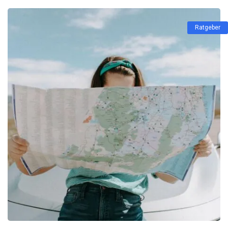
Ratgeber