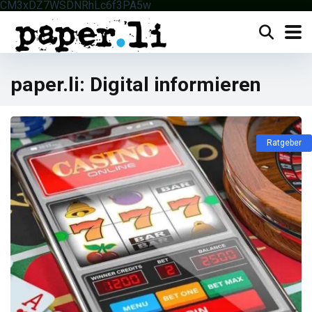
CM3xDZ7WSDNRhLc6f3PA5w
paper.li: Digital informieren
Ratgeber