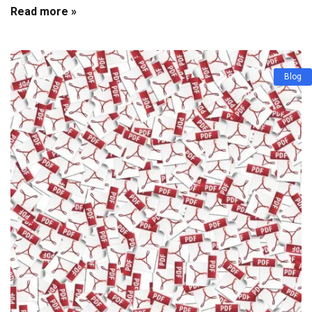
Read more »
Blog